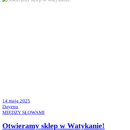
Posted
14 maja 2025
on
by
Dayenu
Posted
MIĘDZY SŁOWAMI
in
Otwieramy sklep w Watykanie!