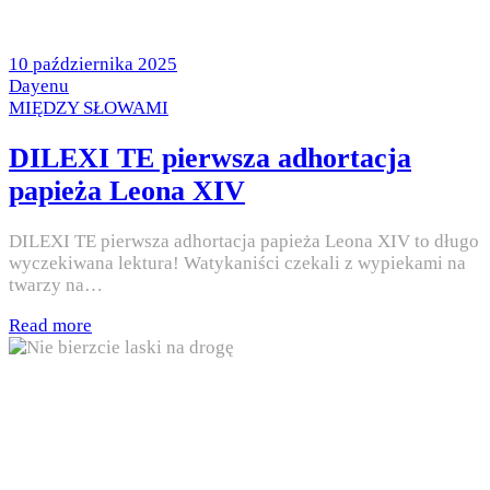
Posted
10 października 2025
on
by
Dayenu
Posted
MIĘDZY SŁOWAMI
in
DILEXI TE pierwsza adhortacja
papieża Leona XIV
DILEXI TE pierwsza adhortacja papieża Leona XIV to długo
wyczekiwana lektura! Watykaniści czekali z wypiekami na
twarzy na…
Read more