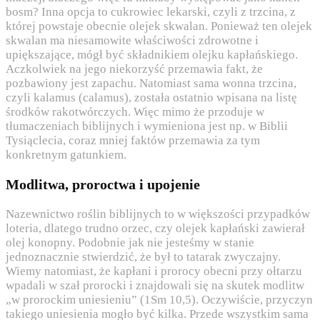
bosm? Inna opcja to cukrowiec lekarski, czyli z trzcina, z
której powstaje obecnie olejek skwalan. Ponieważ ten olejek
skwalan ma niesamowite właściwości zdrowotne i
upiększające, mógł być składnikiem olejku kapłańskiego.
Aczkolwiek na jego niekorzyść przemawia fakt, że
pozbawiony jest zapachu. Natomiast sama wonna trzcina,
czyli kalamus (calamus), została ostatnio wpisana na listę
środków rakotwórczych. Więc mimo że przoduje w
tłumaczeniach biblijnych i wymieniona jest np. w Biblii
Tysiąclecia, coraz mniej faktów przemawia za tym
konkretnym gatunkiem.
Modlitwa, proroctwa i upojenie
Nazewnictwo roślin biblijnych to w większości przypadków
loteria, dlatego trudno orzec, czy olejek kapłański zawierał
olej konopny. Podobnie jak nie jesteśmy w stanie
jednoznacznie stwierdzić, że był to tatarak zwyczajny.
Wiemy natomiast, że kapłani i prorocy obecni przy ołtarzu
wpadali w szał prorocki i znajdowali się na skutek modlitw
„w
prorocki
m uniesieniu” (1Sm 10,5). Oczywiście, przyczyn
takiego uniesienia mogło być kilka. Przede wszystkim sama