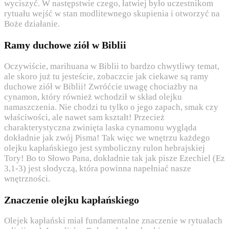
wyciszyć. W następstwie czego, łatwiej było uczestnikom
rytuału wejść w stan modlitewnego skupienia i otworzyć na
Boże działanie.
Ramy duchowe ziół w Biblii
Oczywiście, marihuana w Biblii to bardzo chwytliwy temat,
ale skoro już tu jesteście, zobaczcie jak ciekawe są ramy
duchowe ziół w Biblii! Zwróćcie uwagę chociażby na
cynamon, który również wchodził w skład olejku
namaszczenia. Nie chodzi tu tylko o jego zapach, smak czy
właściwości, ale nawet sam kształt! Przecież
charakterystyczna zwinięta laska cynamonu wygląda
dokładnie jak zwój Pisma! Tak więc we wnętrzu każdego
olejku kapłańskiego jest symboliczny rulon hebrajskiej
Tory! Bo to Słowo Pana, dokładnie tak jak pisze Ezechiel (Ez
3,1-3) jest słodyczą, która powinna napełniać nasze
wnętrzności.
Znaczenie olejku kapłańskiego
Olejek kapłański miał fundamentalne znaczenie w rytuałach