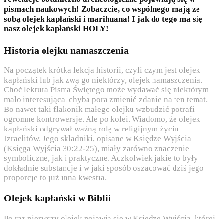
pismach naukowych! Zobaczcie, co wspólnego mają ze
sobą olejek kapłański i marihuana! I jak do tego ma się
nasz olejek kapłański HOLY!
Historia olejku namaszczenia
Na początek krótka lekcja historii, czyli czym jest olejek
kapłański lub jak zwą go niektórzy, olejek namaszczenia.
Choć lektura Pisma Świętego może wydawać się niektórym
mało interesująca, chyba pora zmienić zdanie na ten temat.
Bo nawet taki flakonik małego olejku wzbudzić potrafi
ogromne kontrowersje. Ale po kolei. Wiadomo, że olejek
kapłański odgrywał ważną rolę w religijnym życiu
Izraelitów. Jego składniki, opisane w Księdze Wyjścia
(Księga Wyjścia 30:22-25), miały zarówno znaczenie
symboliczne, jak i praktyczne. Aczkolwiek jakie to były
dokładnie substancje i w jaki sposób oszacować dziś jego
proporcje to już inna kwestia.
Olejek kapłański w Biblii
Po raz pierwszy olejek pojawia się w Księdze Wyjścia, której