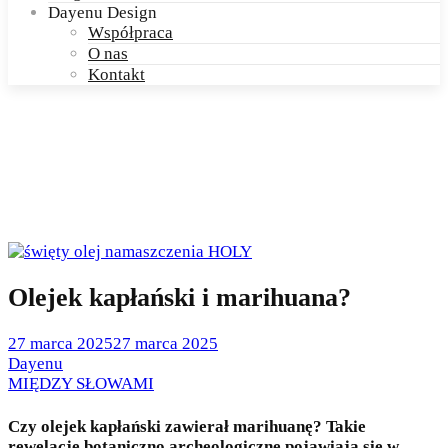
Dayenu Design
Współpraca
O nas
Kontakt
Olejek kapłański i marihuana?
Posted
27 marca 2025
27 marca 2025
on
by
Dayenu
Posted
MIĘDZY SŁOWAMI
in
Czy olejek kapłański zawierał marihuanę? Takie
rewelacje botaniczno archeologiczne pojawiają się w