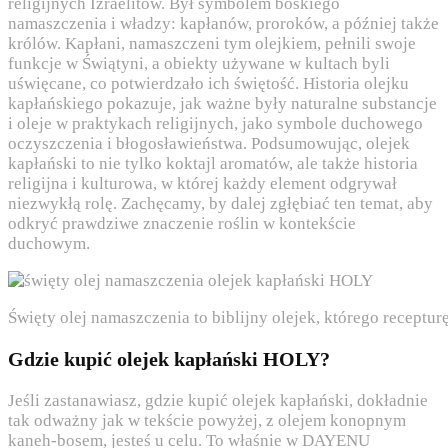
religijnych Izraelitów. Był symbolem boskiego
namaszczenia i władzy: kapłanów, proroków, a później także
królów. Kapłani, namaszczeni tym olejkiem, pełnili swoje
funkcje w Świątyni, a obiekty używane w kultach byli
uświęcane, co potwierdzało ich świętość. Historia olejku
kapłańskiego pokazuje, jak ważne były naturalne substancje
i oleje w praktykach religijnych, jako symbole duchowego
oczyszczenia i błogosławieństwa. Podsumowując, olejek
kapłański to nie tylko koktajl aromatów, ale także historia
religijna i kulturowa, w której każdy element odgrywał
niezwykłą rolę. Zachęcamy, by dalej zgłębiać ten temat, aby
odkryć prawdziwe znaczenie roślin w kontekście
duchowym.
Święty olej namaszczenia to biblijny olejek, którego recep
Gdzie kupić olejek kapłański HOLY?
Jeśli zastanawiasz, gdzie kupić olejek kapłański, dokładnie
tak odważny jak w tekście powyżej, z olejem konopnym
kaneh-bosem, jesteś u celu. To właśnie w DAYENU