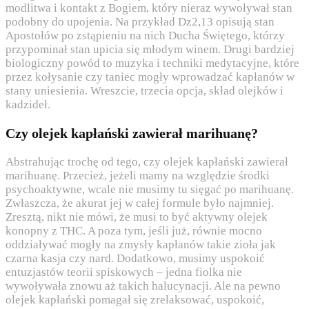
modlitwa i kontakt z Bogiem, który nieraz wywoływał stan
podobny do upojenia. Na przykład Dz2,13 opisują stan
Apostołów po zstąpieniu na nich Ducha Świętego, którzy
przypominał stan upicia się młodym winem. Drugi bardziej
biologiczny powód to muzyka i techniki medytacyjne, które
przez kołysanie czy taniec mogły wprowadzać kapłanów w
stany uniesienia. Wreszcie, trzecia opcja, skład olejków i
kadzideł.
Czy olejek kapłański zawierał marihuanę?
Abstrahując trochę od tego, czy olejek kapłański zawierał
marihuanę. Przecież, jeżeli mamy na względzie środki
psychoaktywne, wcale nie musimy tu sięgać po marihuanę.
Zwłaszcza, że akurat jej w całej formule było najmniej.
Zresztą, nikt nie mówi, że musi to być aktywny olejek
konopny z THC. A poza tym, jeśli już, równie mocno
oddziaływać mogły na zmysły kapłanów takie zioła jak
czarna kasja czy nard. Dodatkowo, musimy uspokoić
entuzjastów teorii spiskowych – jedna fiolka nie
wywoływała znowu aż takich halucynacji. Ale na pewno
olejek kapłański pomagał się zrelaksować, uspokoić,