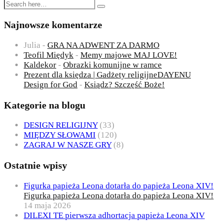
Najnowsze komentarze
Julia
-
GRA NA ADWENT ZA DARMO
Teofil Międyk
-
Memy majowe MAJ LOVE!
Kaldekor
-
Obrazki komunijne w ramce
Prezent dla księdza | Gadżety religijneDAYENU
Design for God
-
Ksiądz? Szczęść Boże!
Kategorie na blogu
DESIGN RELIGIJNY
(33)
MIĘDZY SŁOWAMI
(120)
ZAGRAJ W NASZE GRY
(8)
Ostatnie wpisy
Figurka papieża Leona dotarła do papieża Leona XIV!
Figurka papieża Leona dotarła do papieża Leona XIV!
14 maja 2026
DILEXI TE pierwsza adhortacja papieża Leona XIV