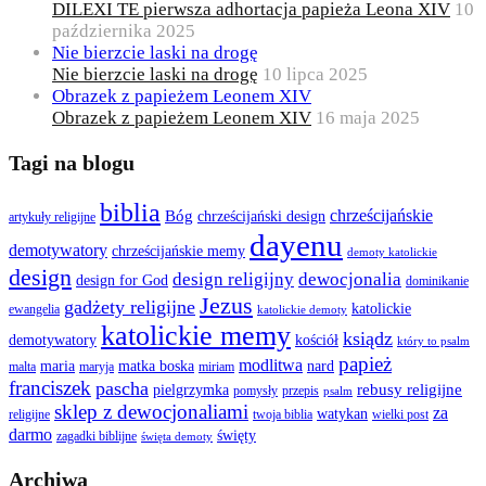
DILEXI TE pierwsza adhortacja papieża Leona XIV
10
października 2025
Nie bierzcie laski na drogę
Nie bierzcie laski na drogę
10 lipca 2025
Obrazek z papieżem Leonem XIV
Obrazek z papieżem Leonem XIV
16 maja 2025
Tagi na blogu
biblia
chrześcijańskie
Bóg
chrześcijański design
artykuły religijne
dayenu
demotywatory
chrześcijańskie memy
demoty katolickie
design
design religijny
dewocjonalia
design for God
dominikanie
Jezus
gadżety religijne
katolickie
ewangelia
katolickie demoty
katolickie memy
ksiądz
demotywatory
kościół
który to psalm
papież
modlitwa
maria
matka boska
nard
malta
maryja
miriam
franciszek
pascha
rebusy religijne
pielgrzymka
pomysły
przepis
psalm
sklep z dewocjonaliami
za
watykan
religijne
twoja biblia
wielki post
darmo
święty
zagadki biblijne
święta demoty
Archiwa