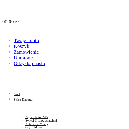
Design
DAYENU
0
0,00
zł
for
Twoje konto
Design
Koszyk
Zamówienie
Ulubione
Odzyskaj hasło
God
for
Start
God
Sklep Dayenu
Papież Leon XIV
Święci & Błogosławieni
Katolickie Memy
Gry Biblijne