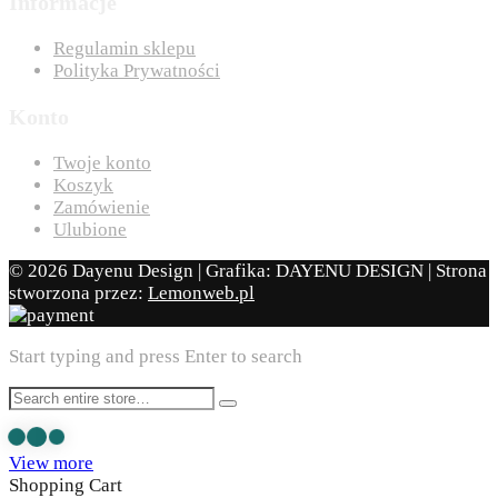
Informacje
Regulamin sklepu
Polityka Prywatności
Konto
Twoje konto
Koszyk
Zamówienie
Ulubione
© 2026 Dayenu Design | Grafika: DAYENU DESIGN | Strona
stworzona przez:
Lemonweb.pl
Start typing and press Enter to search
View more
Shopping Cart