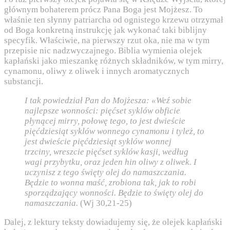
głównym bohaterem prócz Pana Boga jest Mojżesz. To
właśnie ten słynny patriarcha od ognistego krzewu otrzymał
od Boga konkretną instrukcję jak wykonać taki biblijny
specyfik. Właściwie, na pierwszy rzut oka, nie ma w tym
przepisie nic nadzwyczajnego. Biblia wymienia olejek
kapłański jako mieszankę różnych składników, w tym mirry,
cynamonu, oliwy z oliwek i innych aromatycznych
substancji.
I tak powiedział Pan do Mojżesza: «Weź sobie
najlepsze wonności: pięćset syklów obficie
płynącej mirry, połowę tego, to jest dwieście
pięćdziesiąt syklów wonnego cynamonu i tyleż, to
jest dwieście pięćdziesiąt syklów wonnej
trzciny,
wreszcie pięćset syklów kasji, według
wagi przybytku, oraz jeden hin oliwy z oliwek. I
uczynisz z tego święty olej do namaszczania.
Będzie to wonna maść, zrobiona tak, jak to robi
sporządzający wonności. Będzie to święty olej do
namaszczania.
(Wj 30,21-25)
Dalej, z lektury teksty dowiadujemy się, że olejek kapłański