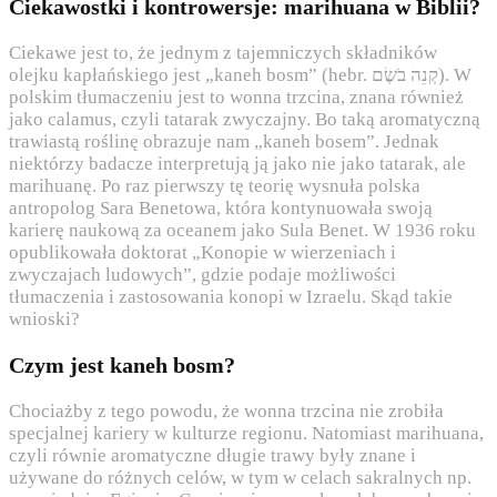
Ciekawostki i kontrowersje: marihuana w Biblii?
Ciekawe jest to, że jednym z tajemniczych składników
olejku kapłańskiego jest „kaneh bosm” (hebr. קְנֵה בֹשֶׂם). W
polskim tłumaczeniu jest to wonna trzcina, znana również
jako calamus, czyli tatarak zwyczajny. Bo taką aromatyczną
trawiastą roślinę obrazuje nam „kaneh bosem”. Jednak
niektórzy badacze interpretują ją jako nie jako tatarak, ale
marihuanę. Po raz pierwszy tę teorię wysnuła polska
antropolog Sara Benetowa, która kontynuowała swoją
karierę naukową za oceanem jako Sula Benet. W 1936 roku
opublikowała doktorat „Konopie w wierzeniach i
zwyczajach ludowych”, gdzie podaje możliwości
tłumaczenia i zastosowania konopi w Izraelu. Skąd takie
wnioski?
Czym jest kaneh bosm?
Chociażby z tego powodu, że wonna trzcina nie zrobiła
specjalnej kariery w kulturze regionu. Natomiast marihuana,
czyli równie aromatyczne długie trawy były znane i
używane do różnych celów, w tym w celach sakralnych np.