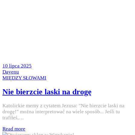
Posted
10 lipca 2025
on
by
Dayenu
Posted
MIĘDZY SŁOWAMI
in
Nie bierzcie laski na drogę
Katolickie memy z cytatem Jezusa: "Nie bierzcie laski na
drogę!" można interpretować na wiele sposób... Jeśli tu
trafiłeś,…
Read more