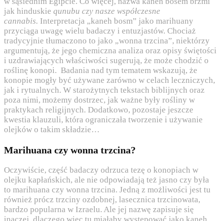
w sąsiednim Egipcie. Co więcej, nazwa kaneh bosem brzmi
jak hinduskie
qunubu czy nasze współczesne
cannabis.
Interpretacja „kaneh bosm” jako marihuany
przyciąga uwagę wielu badaczy i entuzjastów. Chociaż
tradycyjnie tłumaczono to jako „wonna trzcina”, niektórzy
argumentują, że jego chemiczna analiza oraz opisy świętości
i uzdrawiających właściwości sugerują, że może chodzić o
roślinę konopi. Badania nad tym tematem wskazują, że
konopie mogły być używane zarówno w celach leczniczych,
jak i rytualnych. W starożytnych tekstach biblijnych oraz
poza nimi, możemy dostrzec, jak ważne były rośliny w
praktykach religijnych. Dodatkowo, pozostaje jeszcze
kwestia klauzuli, która ograniczała tworzenie i używanie
olejków o takim składzie…
Marihuana czy wonna trzcina?
Oczywiście, część badaczy odrzuca tezę o konopiach w
olejku kapłańskich, ale nie odpowiadają też jasno czy była
to marihuana czy wonna trzcina. Jedną z możliwości jest tu
również prócz trzciny ozdobnej, lasecznica trzcinowata,
bardzo popularna w Izraelu. Ale jej nazwę zapisuje się
inaczej, dlaczego więc tu miałaby występować jako kaneh