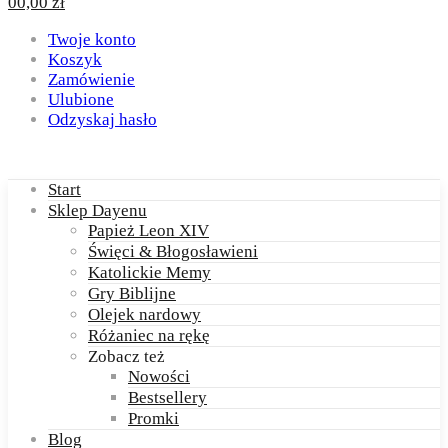
0
0,00
zł
Twoje konto
Koszyk
Zamówienie
Ulubione
Odzyskaj hasło
Start
Sklep Dayenu
Papież Leon XIV
Święci & Błogosławieni
Katolickie Memy
Gry Biblijne
Olejek nardowy
Różaniec na rękę
Zobacz też
Nowości
Bestsellery
Promki
Blog