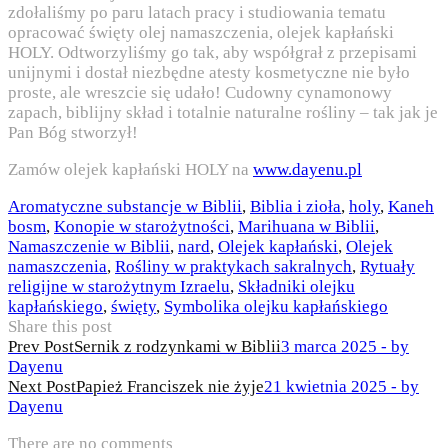
zdołaliśmy po paru latach pracy i studiowania tematu
opracować święty olej namaszczenia, olejek kapłański
HOLY. Odtworzyliśmy go tak, aby współgrał z przepisami
unijnymi i dostał niezbędne atesty kosmetyczne nie było
proste, ale wreszcie się udało! Cudowny cynamonowy
zapach, biblijny skład i totalnie naturalne rośliny – tak jak je
Pan Bóg stworzył!
Zamów olejek kapłański HOLY na
www.dayenu.pl
Aromatyczne substancje w Biblii
,
Biblia i zioła
,
holy
,
Kaneh
bosm
,
Konopie w starożytności
,
Marihuana w Biblii
,
Namaszczenie w Biblii
,
nard
,
Olejek kapłański
,
Olejek
namaszczenia
,
Rośliny w praktykach sakralnych
,
Rytuały
religijne w starożytnym Izraelu
,
Składniki olejku
kapłańskiego
,
święty
,
Symbolika olejku kapłańskiego
Share this post
Nawigacja
Prev Post
Sernik z rodzynkami w Biblii
3 marca 2025 - by
Dayenu
wpisu
Next Post
Papież Franciszek nie żyje
21 kwietnia 2025 - by
Dayenu
There are no comments