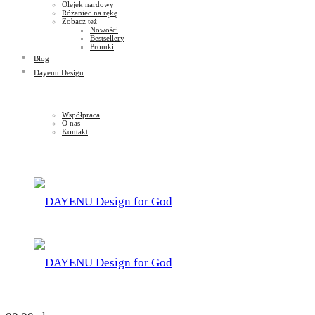
Olejek nardowy
Różaniec na rękę
Zobacz też
Nowości
Bestsellery
Promki
Blog
Dayenu Design
Współpraca
O nas
Kontakt