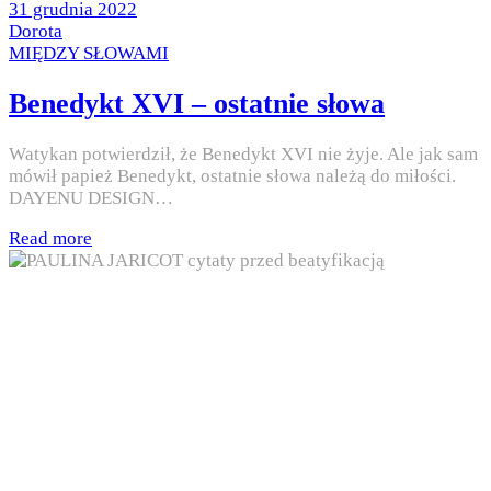
Posted
31 grudnia 2022
on
by
Dorota
Posted
MIĘDZY SŁOWAMI
in
Benedykt XVI – ostatnie słowa
Watykan potwierdził, że Benedykt XVI nie żyje. Ale jak sam
mówił papież Benedykt, ostatnie słowa należą do miłości.
DAYENU DESIGN…
Read more