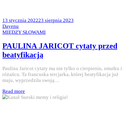
Posted
13 stycznia 2022
23 sierpnia 2023
on
by
Dayenu
Posted
MIĘDZY SŁOWAMI
in
PAULINA JARICOT cytaty przed
beatyfikacją
Paulina Jaricot cytaty ma nie tylko o cierpieniu, smutku i
różańcu. Ta francuska tercjarka, której beatyfikacja już
maju, wyprzedziła swoją…
Read more