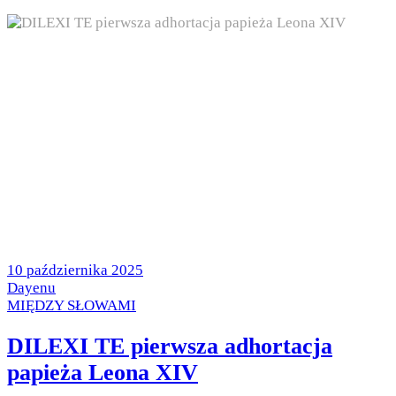
Posted
10 października 2025
on
by
Dayenu
Posted
MIĘDZY SŁOWAMI
in
DILEXI TE pierwsza adhortacja
papieża Leona XIV