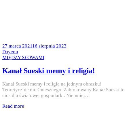
Posted
27 marca 2021
16 sierpnia 2023
on
by
Dayenu
Posted
MIĘDZY SŁOWAMI
in
Kanał Sueski memy i religia!
Kanał Sueski memy i religia na jednym obrazku!
Teoretycznie nic śmiesznego. Zablokowany Kanał Sueski to
cios dla światowej gospodarki. Niemniej…
Read more