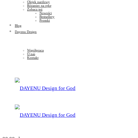
Olejek nardowy
Różaniec na rękę
Zobacz też
Nowości
Bestsellery
Promki
Blog
Dayenu Design
Współpraca
O nas
Kontakt