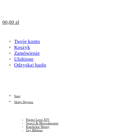
Design
DAYENU
0
0,00
zł
for
Twoje konto
Design
Koszyk
Zamówienie
Ulubione
Odzyskaj hasło
God
for
Start
God
Sklep Dayenu
Papież Leon XIV
Święci & Błogosławieni
Katolickie Memy
Gry Biblijne