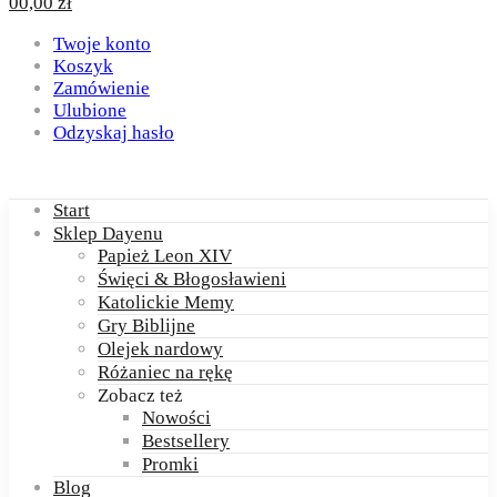
0
0,00
zł
Twoje konto
Koszyk
Zamówienie
Ulubione
Odzyskaj hasło
Start
Sklep Dayenu
Papież Leon XIV
Święci & Błogosławieni
Katolickie Memy
Gry Biblijne
Olejek nardowy
Różaniec na rękę
Zobacz też
Nowości
Bestsellery
Promki
Blog