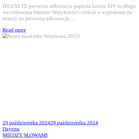
DILEXI TE pierwsza adhortacja papieża Leona XIV to długo
wyczekiwana lektura! Watykaniści czekali z wypiekami na
twarzy na pierwszą adhortację,…
Read more
Posted
29 października 2024
29 października 2024
on
by
Dayenu
Posted
MIĘDZY SŁOWAMI