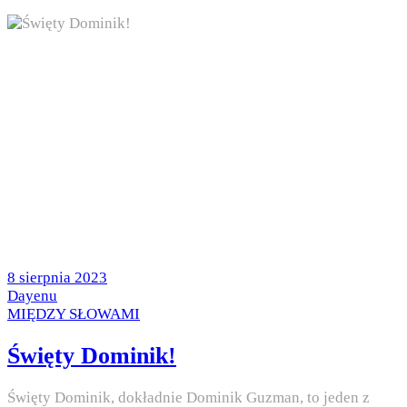
Posted
8 sierpnia 2023
on
by
Dayenu
Posted
MIĘDZY SŁOWAMI
in
Święty Dominik!
Święty Dominik, dokładnie Dominik Guzman, to jeden z