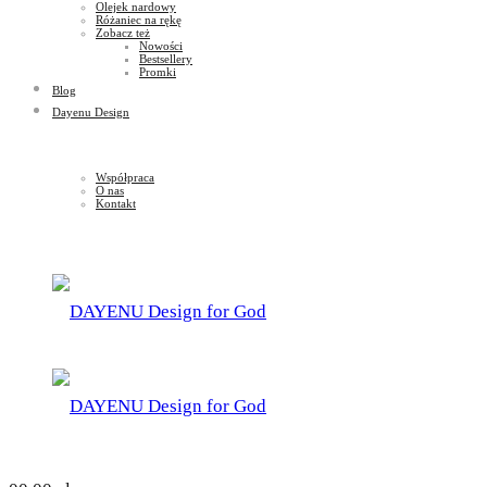
Olejek nardowy
Różaniec na rękę
Zobacz też
Nowości
Bestsellery
Promki
Blog
Dayenu Design
Współpraca
O nas
Kontakt