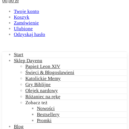
0
0,00
zł
Twoje konto
Koszyk
Zamówienie
Ulubione
Odzyskaj hasło
Start
Sklep Dayenu
Papież Leon XIV
Święci & Błogosławieni
Katolickie Memy
Gry Biblijne
Olejek nardowy
Różaniec na rękę
Zobacz też
Nowości
Bestsellery
Promki
Blog