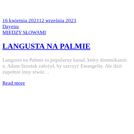
Posted
16 kwietnia 2021
12 września 2023
on
by
Dayenu
Posted
MIĘDZY SŁOWAMI
in
LANGUSTA NA PALMIE
Langusta na Palmie to popularny kanał, który dominikanin
o. Adam Szustak założył, by szerzyć Ewangelię. Ale dziś
zupełnie inny stwór…
Read more