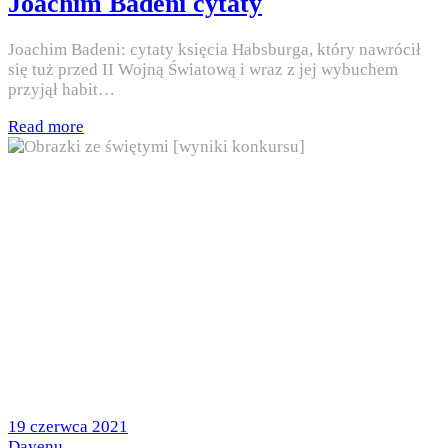
Joachim Badeni cytaty
Joachim Badeni: cytaty księcia Habsburga, który nawrócił
się tuż przed II Wojną Światową i wraz z jej wybuchem
przyjął habit…
Read more
Posted
19 czerwca 2021
on
by
Dayenu