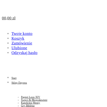
Design
DAYENU
0
0,00
zł
for
Twoje konto
Design
Koszyk
Zamówienie
Ulubione
Odzyskaj hasło
God
for
Start
God
Sklep Dayenu
Papież Leon XIV
Święci & Błogosławieni
Katolickie Memy
Gry Biblijne