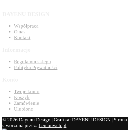
DAYENU DESIGN
Współpraca
O nas
Kontakt
Informacje
Regulamin sklepu
Polityka Prywatności
Konto
Twoje konto
Koszyk
Zamówienie
Ulubione
© 2026 Dayenu Design | Grafika: DAYENU DESIGN | Strona
stworzona przez:
Lemonweb.pl