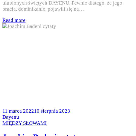
ulubionych świętych DAYENU. Pewnie dlatego, że jego
bracia, dominikanie, pojawili się na…
Read more
Posted
11 marca 2022
10 sierpnia 2023
on
by
Dayenu
Posted
MIĘDZY SŁOWAMI
in