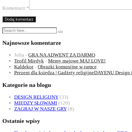
Komentarz
*
Najnowsze komentarze
Julia
-
GRA NA ADWENT ZA DARMO
Teofil Międyk
-
Memy majowe MAJ LOVE!
Kaldekor
-
Obrazki komunijne w ramce
Prezent dla księdza | Gadżety religijneDAYENU Design 
Kategorie na blogu
DESIGN RELIGIJNY
(33)
MIĘDZY SŁOWAMI
(120)
ZAGRAJ W NASZE GRY
(8)
Ostatnie wpisy