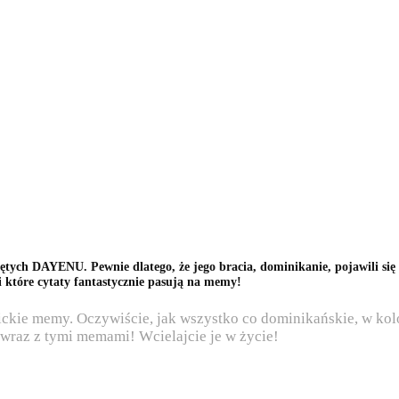
ętych DAYENU. Pewnie dlatego, że jego bracia, dominikanie, pojawili s
 i które cytaty fantastycznie pasują na memy!
lickie memy. Oczywiście, jak wszystko co dominikańskie, w kol
wraz z tymi memami! Wcielajcie je w życie!