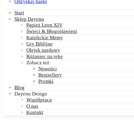
Odzyskaj hasło
Start
Sklep Dayenu
Papież Leon XIV
Święci & Błogosławieni
Katolickie Memy
Gry Biblijne
Olejek nardowy
Różaniec na rękę
Zobacz też
Nowości
Bestsellery
Promki
Blog
Dayenu Design
Współpraca
O nas
Kontakt