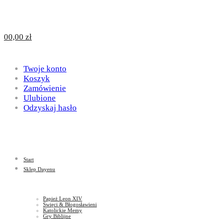
Design
DAYENU
0
0,00
zł
for
Twoje konto
Design
Koszyk
Zamówienie
Ulubione
Odzyskaj hasło
God
for
Start
God
Sklep Dayenu
Papież Leon XIV
Święci & Błogosławieni
Katolickie Memy
Gry Biblijne