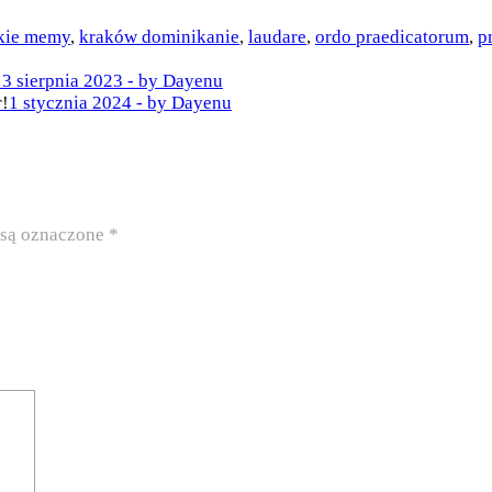
ckie memy
,
kraków dominikanie
,
laudare
,
ordo praedicatorum
,
p
!
3 sierpnia 2023 - by Dayenu
r!
1 stycznia 2024 - by Dayenu
są oznaczone
*