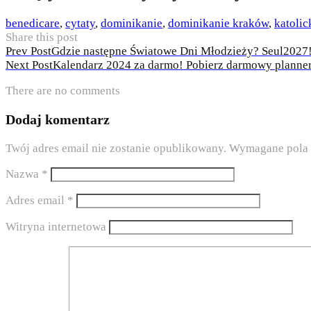
benedicare
,
cytaty
,
dominikanie
,
dominikanie kraków
,
katoli
Share this post
Nawigacja
Prev Post
Gdzie następne Światowe Dni Młodzieży? Seul2027
Next Post
Kalendarz 2024 za darmo! Pobierz darmowy planne
wpisu
There are no comments
Dodaj komentarz
Twój adres email nie zostanie opublikowany.
Wymagane pola 
Nazwa
*
Adres email
*
Witryna internetowa