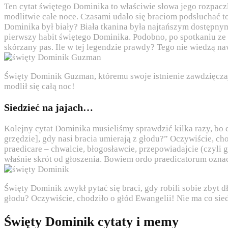
Ten cytat świętego Dominika to właściwie słowa jego rozpaczl
modlitwie całe noce. Czasami udało się braciom podsłuchać to
Dominika był biały? Biała tkanina była najtańszym dostępnym
pierwszy habit świętego Dominika. Podobno, po spotkaniu ze 
skórzany pas. Ile w tej legendzie prawdy? Tego nie wiedzą n
Święty Dominik Guzman, któremu swoje istnienie zawdzięczają
modlił się całą noc!
Siedzieć na jajach…
Kolejny cytat Dominika musieliśmy sprawdzić kilka razy, bo cz
grzędzie], gdy nasi bracia umierają z głodu?” Oczywiście, cho
praedicare – chwalcie, błogosławcie, przepowiadajcie (czyli g
właśnie skrót od głoszenia. Bowiem ordo praedicatorum oznac
Święty Dominik zwykł pytać się braci, gdy robili sobie zbyt d
głodu? Oczywiście, chodziło o głód Ewangelii! Nie ma co sie
Święty Dominik cytaty i memy