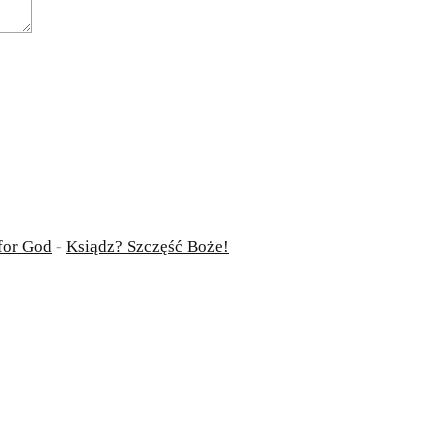
for God
-
Ksiądz? Szczęść Boże!