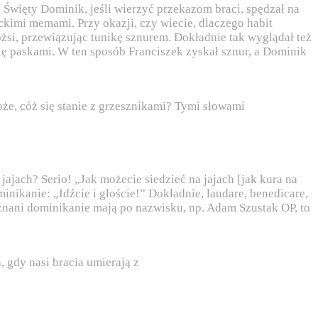
 Święty Dominik, jeśli wierzyć przekazom braci, spędzał na
ickimi memami. Przy okazji, czy wiecie, dlaczego habit
si, przewiązując tunikę sznurem. Dokładnie tak wyglądał też
ię paskami. W ten sposób Franciszek zyskał sznur, a Dominik
że, cóż się stanie z grzesznikami? Tymi słowami
jajach? Serio! „Jak możecie siedzieć na jajach [jak kura na
inikanie: „Idźcie i głoście!” Dokładnie, laudare, benedicare,
re znani dominikanie mają po nazwisku, np. Adam Szustak OP, to
, gdy nasi bracia umierają z