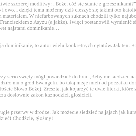
iwie szczerej modlitwy: „Boże, cóż się stanie z grzesznikami?”
 i owo, i dzięki temu możemy dziś cieszyć się takimi oto katol
 materiałem. W niefarbowanych suknach chodzili tylko najuboż
Franciszkiem z Asyżu (a jakże), święci postanowili wymienić s
awet najstarsi dominikanie…
 dominikanie, to autor wielu konkretnych cytatów. Jak ten: Bo
y serio święty mógł powiedzieć do braci, żeby nie siedzieć na 
dziło mu o głód Ewangelii, bo taką misję mieli od początku dom
łoście Słowo Boże). Zresztą, jak kojarzyć te dwie literki, któ
za dosłownie zakon kaznodziei, głosicieli.
ługie przerwy w drodze. Jak możecie siedzieć na jajach jak kura
dzieć! Chodźcie, głośmy!