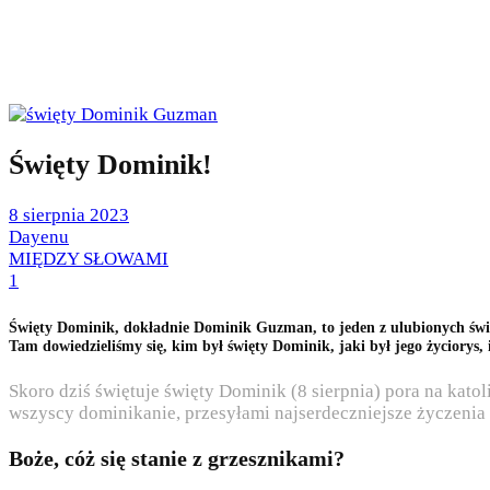
Święty Dominik!
Posted
8 sierpnia 2023
on
by
Dayenu
Posted
MIĘDZY SŁOWAMI
in
1
Święty Dominik, dokładnie Dominik Guzman, to jeden z ulubionych świ
Tam dowiedzieliśmy się, kim był święty Dominik, jaki był jego życiorys,
Skoro dziś świętuje święty Dominik (8 sierpnia) pora na kato
wszyscy dominikanie, przesyłami najserdeczniejsze życzenia 
Boże, cóż się stanie z grzesznikami?