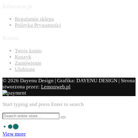
Informacje
Regulamin sklepu
Polityka Prywatności
Konto
Twoje konto
Koszyk
Zamówienie
Ulubione
© 2026 Dayenu Design | Grafika: DAYENU DESIGN | Strona
stworzona przez:
Lemonweb.pl
Start typing and press Enter to search
View more