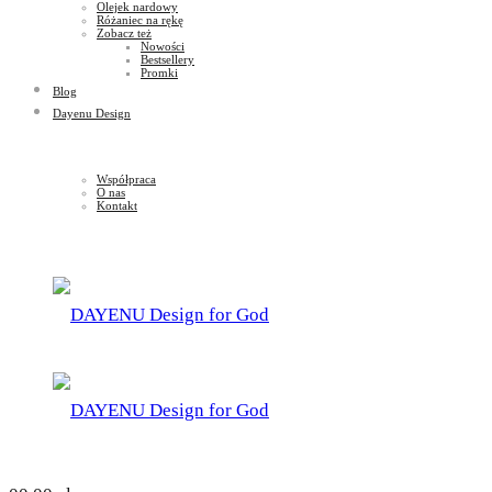
Olejek nardowy
Różaniec na rękę
Zobacz też
Nowości
Bestsellery
Promki
Blog
Dayenu Design
Współpraca
O nas
Kontakt