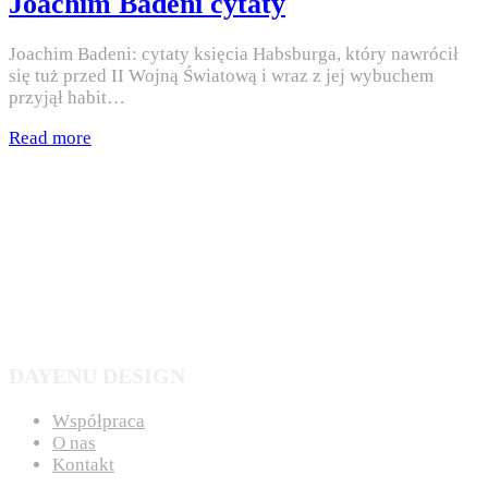
Joachim Badeni cytaty
Joachim Badeni: cytaty księcia Habsburga, który nawrócił
się tuż przed II Wojną Światową i wraz z jej wybuchem
przyjął habit…
Read more
DAYENU DESIGN
Współpraca
O nas
Kontakt