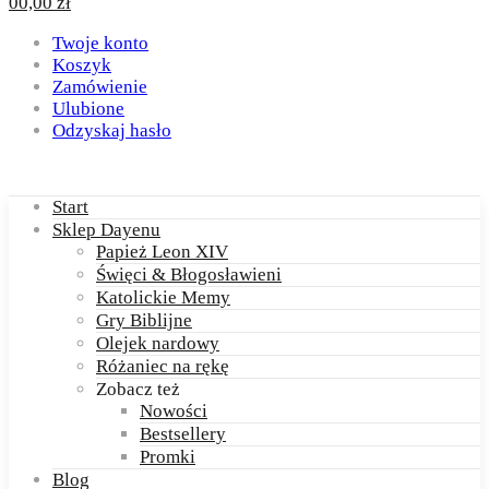
0
0,00
zł
Twoje konto
Koszyk
Zamówienie
Ulubione
Odzyskaj hasło
Start
Sklep Dayenu
Papież Leon XIV
Święci & Błogosławieni
Katolickie Memy
Gry Biblijne
Olejek nardowy
Różaniec na rękę
Zobacz też
Nowości
Bestsellery
Promki
Blog