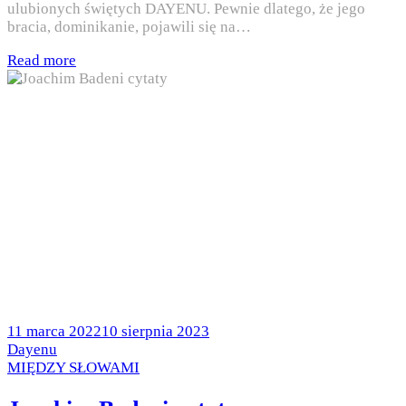
ulubionych świętych DAYENU. Pewnie dlatego, że jego
bracia, dominikanie, pojawili się na…
Read more
Posted
11 marca 2022
10 sierpnia 2023
on
by
Dayenu
Posted
MIĘDZY SŁOWAMI
in