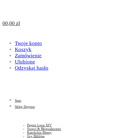
Design
DAYENU
0
0,00
zł
for
Twoje konto
Design
Koszyk
Zamówienie
Ulubione
Odzyskaj hasło
God
for
Start
God
Sklep Dayenu
Papież Leon XIV
Święci & Błogosławieni
Katolickie Memy
Gry Biblijne