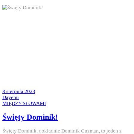
Posted
8 sierpnia 2023
on
by
Dayenu
Posted
MIĘDZY SŁOWAMI
in
Święty Dominik!
Święty Dominik, dokładnie Dominik Guzman, to jeden z