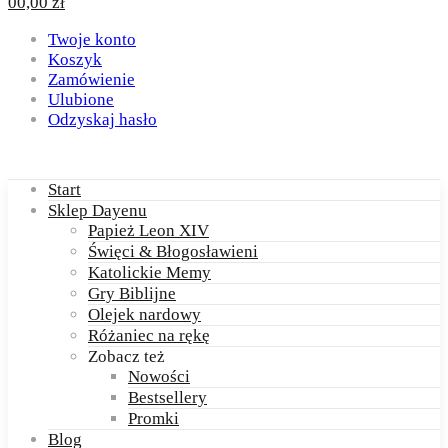
0
0,00
zł
Twoje konto
Koszyk
Zamówienie
Ulubione
Odzyskaj hasło
Start
Sklep Dayenu
Papież Leon XIV
Święci & Błogosławieni
Katolickie Memy
Gry Biblijne
Olejek nardowy
Różaniec na rękę
Zobacz też
Nowości
Bestsellery
Promki
Blog