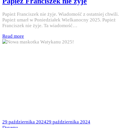
Papież Franciszek nie żyje
Papież Franciszek nie żyje. Wiadomość z ostatniej chwili.
Papież umarł w Poniedziałek Wielkanocny 2025. Papież
Franciszek nie żyje. Ta wiadomość…
Read more
Posted
29 października 2024
29 października 2024
on
by
Dayenu