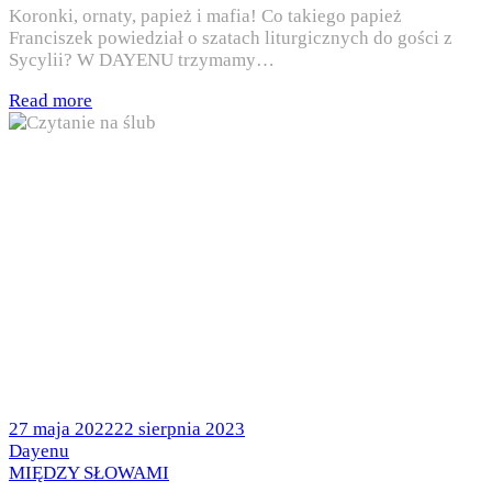
Koronki, ornaty, papież i mafia! Co takiego papież
Franciszek powiedział o szatach liturgicznych do gości z
Sycylii? W DAYENU trzymamy…
Read more
Posted
27 maja 2022
22 sierpnia 2023
on
by
Dayenu
Posted
MIĘDZY SŁOWAMI