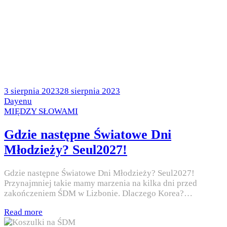
Posted
3 sierpnia 2023
28 sierpnia 2023
on
by
Dayenu
Posted
MIĘDZY SŁOWAMI
in
Gdzie następne Światowe Dni
Młodzieży? Seul2027!
Gdzie następne Światowe Dni Młodzieży? Seul2027!
Przynajmniej takie mamy marzenia na kilka dni przed
zakończeniem ŚDM w Lizbonie. Dlaczego Korea?…
Read more