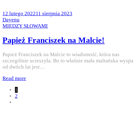
Posted
12 lutego 2022
11 sierpnia 2023
on
by
Dayenu
Posted
MIĘDZY SŁOWAMI
in
Papież Franciszek na Malcie!
Papież Franciszek na Malcie to wiadomość, która nas
szczególnie ucieszyła. Bo to właśnie mała maltańska wyspa
od dwóch lat jest…
Read more
1
2