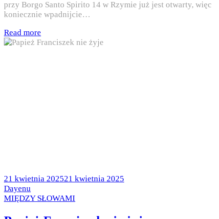
przy Borgo Santo Spirito 14 w Rzymie już jest otwarty, więc
koniecznie wpadnijcie…
Read more
Posted
21 kwietnia 2025
21 kwietnia 2025
on
by
Dayenu
Posted
MIĘDZY SŁOWAMI
in