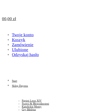
Design
DAYENU
0
0,00
zł
for
Twoje konto
Design
Koszyk
Zamówienie
Ulubione
Odzyskaj hasło
God
for
Start
God
Sklep Dayenu
Papież Leon XIV
Święci & Błogosławieni
Katolickie Memy
Gry Biblijne