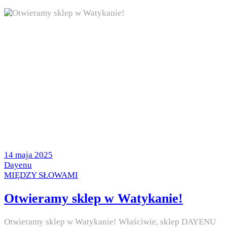
Posted
14 maja 2025
on
by
Dayenu
Posted
MIĘDZY SŁOWAMI
in
Otwieramy sklep w Watykanie!
Otwieramy sklep w Watykanie! Właściwie, sklep DAYENU