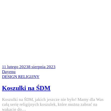
Posted
11 lutego 2023
8 sierpnia 2023
on
by
Dayenu
Posted
DESIGN RELIGIJNY
in
Koszulki na ŚDM
Koszulki na ŚDM, jakich jeszcze nie było! Mamy dla Was
całą serię religijnych koszulek, które można zabrać na
wakacje do…