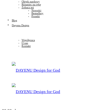
Olejek nardowy
Różaniec na rękę
Zobacz też
Nowości
Bestsellery
Promki
Blog
Dayenu Design
Współpraca
O nas
Kontakt