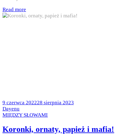
Read more
Posted
9 czerwca 2022
28 sierpnia 2023
on
by
Dayenu
Posted
MIĘDZY SŁOWAMI
in
Koronki, ornaty, papież i mafia!