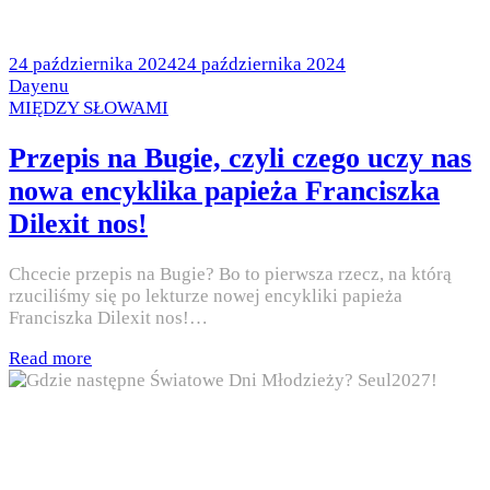
Posted
24 października 2024
24 października 2024
on
by
Dayenu
Posted
MIĘDZY SŁOWAMI
in
Przepis na Bugie, czyli czego uczy nas
nowa encyklika papieża Franciszka
Dilexit nos!
Chcecie przepis na Bugie? Bo to pierwsza rzecz, na którą
rzuciliśmy się po lekturze nowej encykliki papieża
Franciszka Dilexit nos!…
Read more