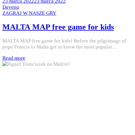
Posted
23 marca 2022
23 marca 2022
on
by
Dayenu
Posted
ZAGRAJ W NASZE GRY
in
MALTA MAP free game for kids
MALTA MAP free game for kids! Before the pilgrimage of
pope Francis to Malta get to know the most popular…
Read more