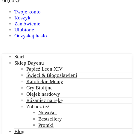
0
0,00
zł
Twoje konto
Koszyk
Zamówienie
Ulubione
Odzyskaj hasło
Start
Sklep Dayenu
Papież Leon XIV
Święci & Błogosławieni
Katolickie Memy
Gry Biblijne
Olejek nardowy
Różaniec na rękę
Zobacz też
Nowości
Bestsellery
Promki
Blog