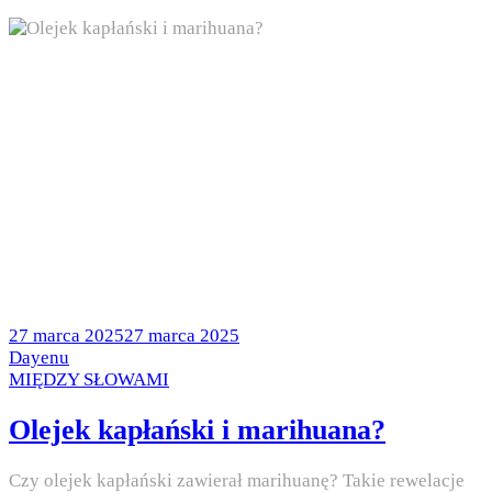
Posted
27 marca 2025
27 marca 2025
on
by
Dayenu
Posted
MIĘDZY SŁOWAMI
in
Olejek kapłański i marihuana?
Czy olejek kapłański zawierał marihuanę? Takie rewelacje