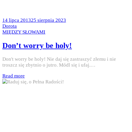
Posted
14 lipca 2013
25 sierpnia 2023
on
by
Dorota
Posted
MIĘDZY SŁOWAMI
in
Don’t worry be holy!
Don't worry be holy! Nie daj się zastraszyć złemu i nie
troszcz się zbytnio o jutro. Módl się i ufaj.…
Read more