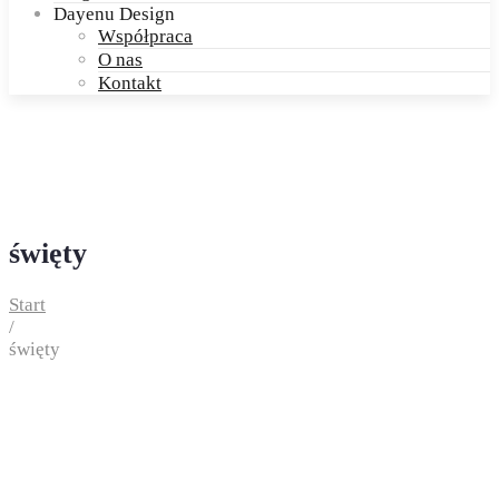
Dayenu Design
Współpraca
O nas
Kontakt
święty
Start
/
święty