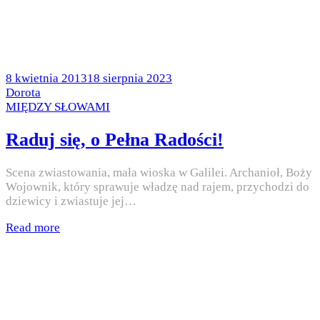
Posted
8 kwietnia 2013
18 sierpnia 2023
on
by
Dorota
Posted
MIĘDZY SŁOWAMI
in
Raduj się, o Pełna Radości!
Scena zwiastowania, mała wioska w Galilei. Archanioł, Boży
Wojownik, który sprawuje władzę nad rajem, przychodzi do
dziewicy i zwiastuje jej…
Read more