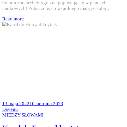
botaniczno archeologiczne pojawiają się w pismach
naukowych! Zobaczcie, co wspólnego mają ze sobą…
Read more
Posted
13 maja 2022
10 sierpnia 2023
on
by
Dayenu
Posted
MIĘDZY SŁOWAMI
in