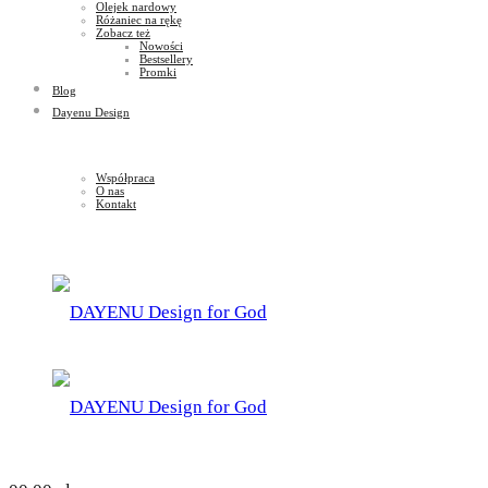
Olejek nardowy
Różaniec na rękę
Zobacz też
Nowości
Bestsellery
Promki
Blog
Dayenu Design
Współpraca
O nas
Kontakt