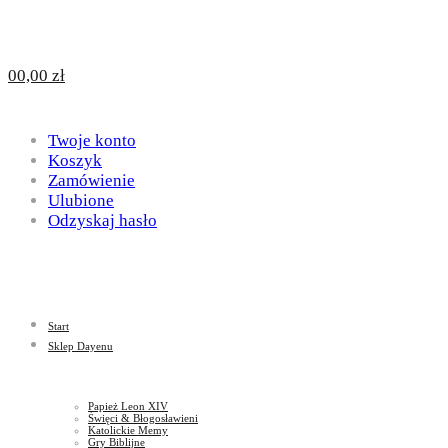
Design
DAYENU
0
0,00
zł
for
Twoje konto
Design
Koszyk
Zamówienie
Ulubione
Odzyskaj hasło
God
for
Start
God
Sklep Dayenu
Papież Leon XIV
Święci & Błogosławieni
Katolickie Memy
Gry Biblijne