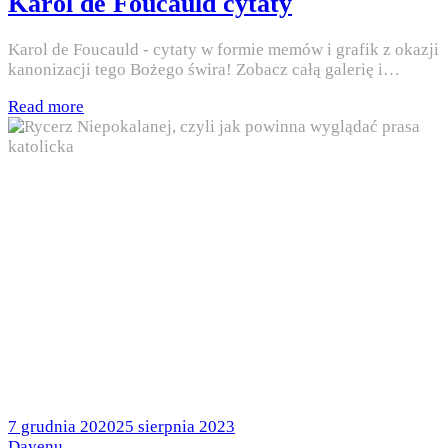
Karol de Foucauld cytaty
Karol de Foucauld - cytaty w formie memów i grafik z okazji
kanonizacji tego Bożego świra! Zobacz całą galerię i…
Read more
Posted
7 grudnia 2020
25 sierpnia 2023
on
by
Dayenu