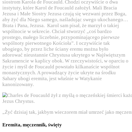
siostrom Karola de Foucauld. Chodzi oczywiście o dwa
instytuty, które Karol de Foucauld założył. Mali Bracia
Jezusa i Małe Siostry Jezusa czują się wezwani przez Boga,
aby żyć dla Niego samego, naśladując swego ukochanego…
Brata i Pana, Jezusa. Karol sam pisał, że marzył o takiej
wspólnocie w sekrecie. Chciał stworzyć „coś bardzo
prostego, małego liczebnie, przypominającego pierwsze
wspólnoty pierwotnego Kościoła”. I oczywiście tak
ubogiego, by przez liche ściany eremu można było
adorować nieustannie Chrystusa ukrytego w Najświętszym
Sakramencie w kaplicy obok. W rzeczywistości, w oparciu o
życie i myśl de Foucauld powstało kilkanaście wspólnot
monastycznych. A prowadzący życie ukryte na środku
Sahary ubogi eremita, jest właśnie w Watykanie
kanonizowany.
„Żyć dzisiaj tak, jakbym wieczorem miał umrzeć jako męczen
Eremita, męczennik, święty