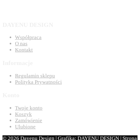
DAYENU DESIGN
Współpraca
O nas
Kontakt
Informacje
Regulamin sklepu
Polityka Prywatności
Konto
Twoje konto
Koszyk
Zamówienie
Ulubione
© 2026 Dayenu Design | Grafika: DAYENU DESIGN | Strona