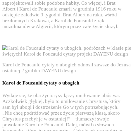
zaprojektowali sobie podobne habity. Co więcej, i Brat
Albert i Karol de Foucauld zmarli w grudniu 1916 roku w
odstępie zaledwie 3 tygodni. Brat Albert na raka, wśród
bezdomnych Krakowa, a Karol de Foucauld z rąk
muzułmanów w Algierii, którym przez całe życie służył.
Karol de Foucauld cytaty o ubogich odnosił zawsze do Jezusa 
ostatniej. / grafika DAYENU design
Karol de Foucauld cytaty o ubogich
Wydaje się, że oba życiorysy łączy umiłowanie ubóstwa.
Aczkolwiek głębiej, było to umiłowanie Chrystusa, który
sam był ubogi i dostrzeżenie Go w tych potrzebujących.
„Nie chcę podróżować przez życie pierwszą klasą, skoro
Chrystus przebył je w ostatniej!” – tłumaczył swoje
powołanie Karol de Foucauld. Dalej, mówił o słowach
Ewangelii, które go inspirowały: „Cokolwiek uczyniliście