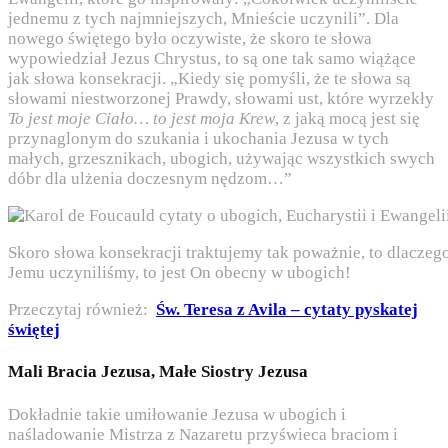
jednemu z tych najmniejszych, Mnieście uczynili”. Dla
nowego świętego było oczywiste, że skoro te słowa
wypowiedział Jezus Chrystus, to są one tak samo wiążące
jak słowa konsekracji. „Kiedy się pomyśli, że te słowa są
słowami niestworzonej Prawdy, słowami ust, które wyrzekły
To jest moje Ciało… to jest moja Krew
, z jaką mocą jest się
przynaglonym do szukania i ukochania Jezusa w tych
małych, grzesznikach, ubogich, używając wszystkich swych
dóbr dla ulżenia doczesnym nędzom…”
Skoro słowa konsekracji traktujemy tak poważnie, to dlaczego
Jemu uczyniliśmy, to jest On obecny w ubogich!
Przeczytaj również:
Św. Teresa z Avila – cytaty pyskatej
świętej
Mali Bracia Jezusa, Małe Siostry Jezusa
Dokładnie takie umiłowanie Jezusa w ubogich i
naśladowanie Mistrza z Nazaretu przyświeca braciom i