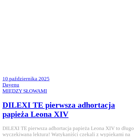
Posted
10 października 2025
on
by
Dayenu
Posted
MIĘDZY SŁOWAMI
in
DILEXI TE pierwsza adhortacja
papieża Leona XIV
DILEXI TE pierwsza adhortacja papieża Leona XIV to długo
wyczekiwana lektura! Watykaniści czekali z wypiekami na