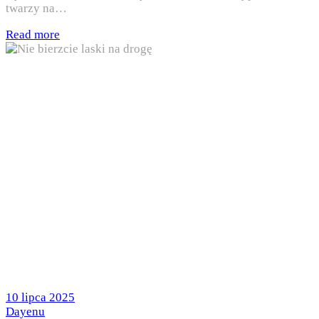
twarzy na…
Read more
Posted
10 lipca 2025
on
by
Dayenu