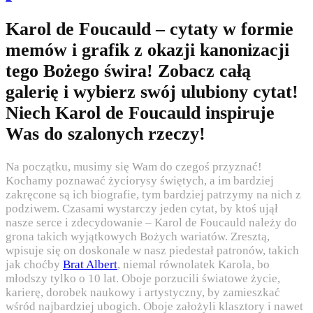
Karol de Foucauld – cytaty w formie
memów i grafik z okazji kanonizacji
tego Bożego świra! Zobacz całą
galerię i wybierz swój ulubiony cytat!
Niech Karol de Foucauld inspiruje
Was do szalonych rzeczy!
Na początku, musimy się Wam do czegoś przyznać!
Kochamy poznawać życiorysy świętych, a im bardziej
zakręcone są ich biografie, tym bardziej patrzymy na nich z
podziwem. Czasami wystarczy jeden cytat, by ktoś ujął
nasze serce i zdecydowanie – Karol de Foucauld należy do
grona takich wyjątkowych Bożych wariatów. Zresztą,
wpisuje się on doskonale w nasz piedestał patronów, takich
jak choćby
Brat Albert
, niemal równolatek Karola, bo
młodszy tylko o 10 lat. Oboje porzucili światowe życie,
karierę, dorobek naukowy i artystyczny, by zamieszkać
wśród najbardziej ubogich. Oboje założyli klasztory i nawet