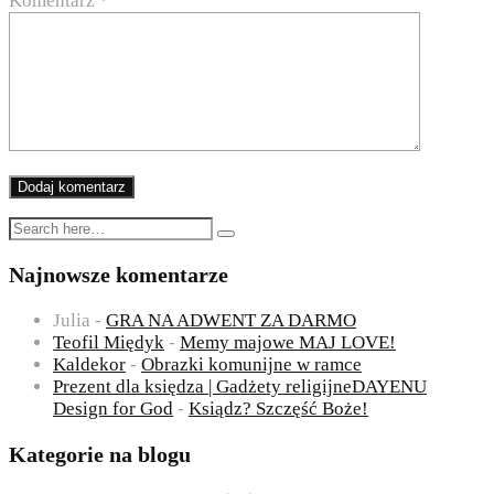
Komentarz
*
Najnowsze komentarze
Julia
-
GRA NA ADWENT ZA DARMO
Teofil Międyk
-
Memy majowe MAJ LOVE!
Kaldekor
-
Obrazki komunijne w ramce
Prezent dla księdza | Gadżety religijneDAYENU
Design for God
-
Ksiądz? Szczęść Boże!
Kategorie na blogu