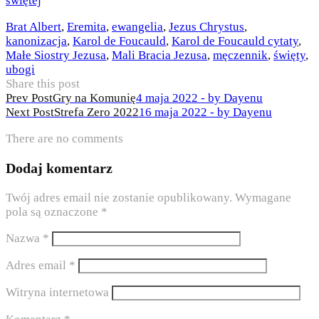
świętej
Brat Albert
,
Eremita
,
ewangelia
,
Jezus Chrystus
,
kanonizacja
,
Karol de Foucauld
,
Karol de Foucauld cytaty
,
Małe Siostry Jezusa
,
Mali Bracia Jezusa
,
męczennik
,
święty
,
ubogi
Share this post
Nawigacja
Prev Post
Gry na Komunię
4 maja 2022 - by Dayenu
Next Post
Strefa Zero 2022
16 maja 2022 - by Dayenu
wpisu
There are no comments
Dodaj komentarz
Twój adres email nie zostanie opublikowany.
Wymagane
pola są oznaczone
*
Nazwa
*
Adres email
*
Witryna internetowa