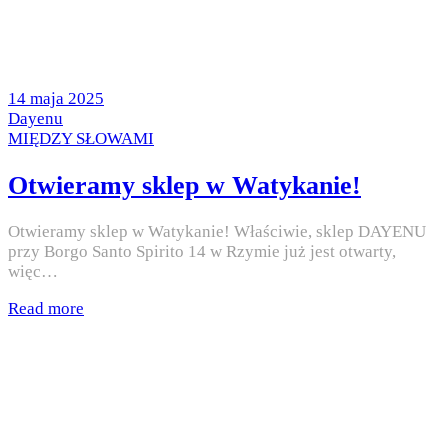
Posted
14 maja 2025
on
by
Dayenu
Posted
MIĘDZY SŁOWAMI
in
Otwieramy sklep w Watykanie!
Otwieramy sklep w Watykanie! Właściwie, sklep DAYENU
przy Borgo Santo Spirito 14 w Rzymie już jest otwarty,
więc…
Read more