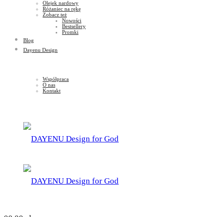
Olejek nardowy
Różaniec na rękę
Zobacz też
Nowości
Bestsellery
Promki
Blog
Dayenu Design
Współpraca
O nas
Kontakt