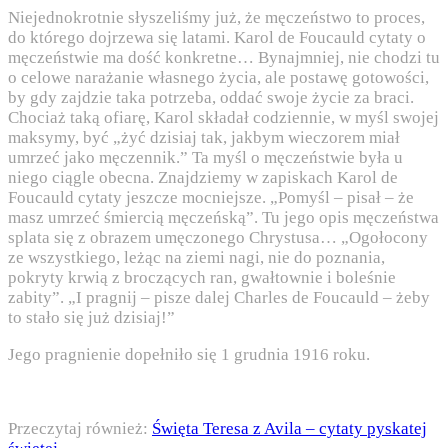
Niejednokrotnie słyszeliśmy już, że męczeństwo to proces,
do którego dojrzewa się latami. Karol de Foucauld cytaty o
męczeństwie ma dość konkretne… Bynajmniej, nie chodzi tu
o celowe narażanie własnego życia, ale postawę gotowości,
by gdy zajdzie taka potrzeba, oddać swoje życie za braci.
Chociaż taką ofiarę, Karol składał codziennie, w myśl swojej
maksymy, być „żyć dzisiaj tak, jakbym wieczorem miał
umrzeć jako męczennik.” Ta myśl o męczeństwie była u
niego ciągle obecna. Znajdziemy w zapiskach Karol de
Foucauld cytaty jeszcze mocniejsze. „Pomyśl – pisał – że
masz umrzeć śmiercią męczeńską”. Tu jego opis męczeństwa
splata się z obrazem umęczonego Chrystusa… „Ogołocony
ze wszystkiego, leżąc na ziemi nagi, nie do poznania,
pokryty krwią z broczących ran, gwałtownie i boleśnie
zabity”. „I pragnij – pisze dalej Charles de Foucauld – żeby
to stało się już dzisiaj!”
Jego pragnienie dopełniło się 1 grudnia 1916 roku.
Przeczytaj również:
Święta Teresa z Avila – cytaty pyskatej