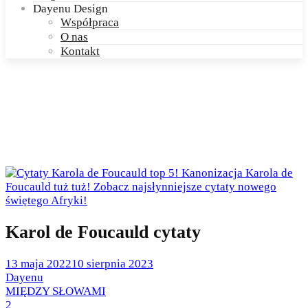
Dayenu Design
Współpraca
O nas
Kontakt
Karol de Foucauld cytaty
Posted
13 maja 2022
10 sierpnia 2023
on
by
Dayenu
Posted
MIĘDZY SŁOWAMI
in
2