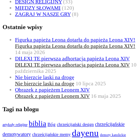
DESIGN RELIGIJNY
(33)
MIĘDZY SŁOWAMI
(120)
ZAGRAJ W NASZE GRY
(8)
Ostatnie wpisy
Figurka papieża Leona dotarła do papieża Leona XIV!
Figurka papieża Leona dotarła do papieża Leona XIV!
14 maja 2026
DILEXI TE pierwsza adhortacja papieża Leona XIV
DILEXI TE pierwsza adhortacja papieża Leona XIV
10
października 2025
Nie bierzcie laski na drogę
Nie bierzcie laski na drogę
10 lipca 2025
Obrazek z papieżem Leonem XIV
Obrazek z papieżem Leonem XIV
16 maja 2025
Tagi na blogu
biblia
chrześcijańskie
Bóg
chrześcijański design
artykuły religijne
dayenu
demotywatory
chrześcijańskie memy
demoty katolickie