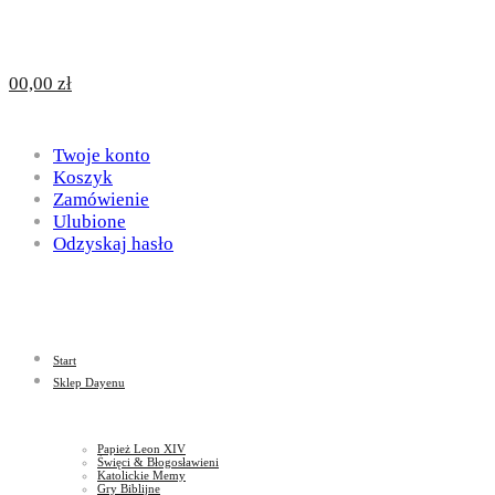
Design
DAYENU
0
0,00
zł
for
Twoje konto
Design
Koszyk
Zamówienie
Ulubione
Odzyskaj hasło
God
for
Start
God
Sklep Dayenu
Papież Leon XIV
Święci & Błogosławieni
Katolickie Memy
Gry Biblijne