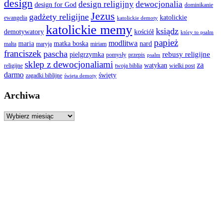
design
design religijny
dewocjonalia
design for God
dominikanie
Jezus
gadżety religijne
katolickie
ewangelia
katolickie demoty
katolickie memy
ksiądz
demotywatory
kościół
który to psalm
papież
modlitwa
maria
matka boska
nard
malta
maryja
miriam
franciszek
pascha
rebusy religijne
pielgrzymka
pomysły
przepis
psalm
sklep z dewocjonaliami
za
watykan
religijne
twoja biblia
wielki post
darmo
święty
zagadki biblijne
święta demoty
Archiwa
Archiwa