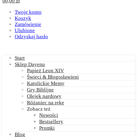
0
0,00
zł
Twoje konto
Koszyk
Zamówienie
Ulubione
Odzyskaj hasło
Start
Sklep Dayenu
Papież Leon XIV
Święci & Błogosławieni
Katolickie Memy
Gry Biblijne
Olejek nardowy
Różaniec na rękę
Zobacz też
Nowości
Bestsellery
Promki
Blog