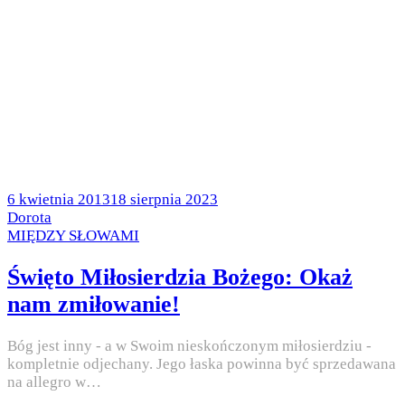
Posted
6 kwietnia 2013
18 sierpnia 2023
on
by
Dorota
Posted
MIĘDZY SŁOWAMI
in
Święto Miłosierdzia Bożego: Okaż
nam zmiłowanie!
Bóg jest inny - a w Swoim nieskończonym miłosierdziu -
kompletnie odjechany. Jego łaska powinna być sprzedawana
na allegro w…