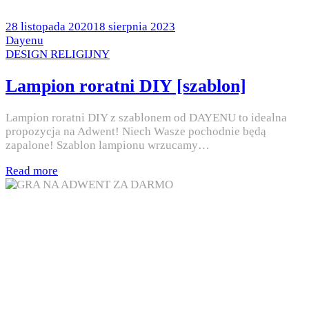
Posted
28 listopada 2020
18 sierpnia 2023
on
by
Dayenu
Posted
DESIGN RELIGIJNY
in
Lampion roratni DIY [szablon]
Lampion roratni DIY z szablonem od DAYENU to idealna
propozycja na Adwent! Niech Wasze pochodnie będą
zapalone! Szablon lampionu wrzucamy…
Read more