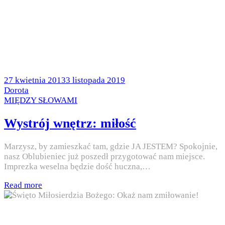
Posted
27 kwietnia 2013
3 listopada 2019
on
by
Dorota
Posted
MIĘDZY SŁOWAMI
in
Wystrój wnętrz: miłość
Marzysz, by zamieszkać tam, gdzie JA JESTEM? Spokojnie,
nasz Oblubieniec już poszedł przygotować nam miejsce.
Imprezka weselna będzie dość huczna,…
Read more