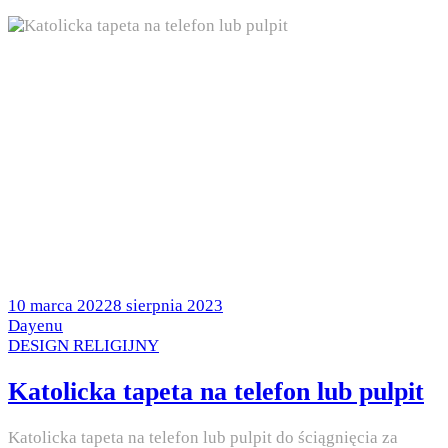
Posted
10 marca 2022
8 sierpnia 2023
on
by
Dayenu
Posted
DESIGN RELIGIJNY
in
Katolicka tapeta na telefon lub pulpit
Katolicka tapeta na telefon lub pulpit do ściągnięcia za