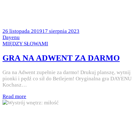
Posted
26 listopada 2019
17 sierpnia 2023
on
by
Dayenu
Posted
MIĘDZY SŁOWAMI
in
GRA NA ADWENT ZA DARMO
Gra na Adwent zupełnie za darmo! Drukuj planszę, wytnij
pionki i pędź co sił do Betlejem! Oryginalna gra DAYENU
Kochasz…
Read more