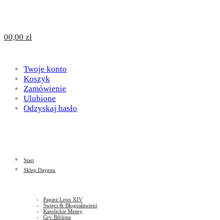
Design
DAYENU
0
0,00
zł
for
Twoje konto
Design
Koszyk
Zamówienie
Ulubione
Odzyskaj hasło
God
for
Start
God
Sklep Dayenu
Papież Leon XIV
Święci & Błogosławieni
Katolickie Memy
Gry Biblijne