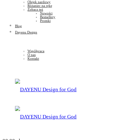
Olejek nardowy
Różaniec na rękę
Zobacz też
Nowości
Bestsellery
Promki
Blog
Dayenu Design
Współpraca
O nas
Kontakt