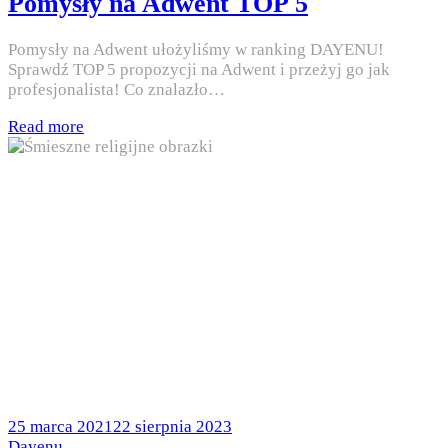
Pomysły na Adwent TOP 5
Pomysły na Adwent ułożyliśmy w ranking DAYENU!
Sprawdź TOP 5 propozycji na Adwent i przeżyj go jak
profesjonalista! Co znalazło…
Read more
Posted
25 marca 2021
22 sierpnia 2023
on
by
Dayenu