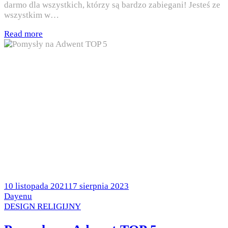
darmo dla wszystkich, którzy są bardzo zabiegani! Jesteś ze
wszystkim w…
Read more
Posted
10 listopada 2021
17 sierpnia 2023
on
by
Dayenu
Posted
DESIGN RELIGIJNY
in