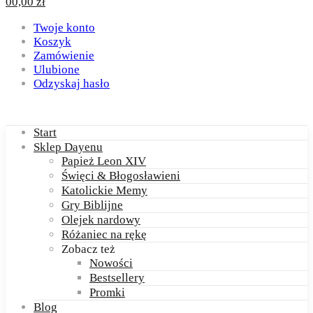
0
0,00
zł
Twoje konto
Koszyk
Zamówienie
Ulubione
Odzyskaj hasło
Start
Sklep Dayenu
Papież Leon XIV
Święci & Błogosławieni
Katolickie Memy
Gry Biblijne
Olejek nardowy
Różaniec na rękę
Zobacz też
Nowości
Bestsellery
Promki
Blog