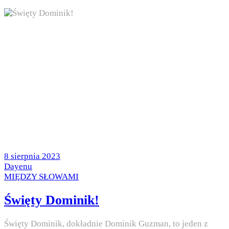
Posted
8 sierpnia 2023
on
by
Dayenu
Posted
MIĘDZY SŁOWAMI
in
Święty Dominik!
Święty Dominik, dokładnie Dominik Guzman, to jeden z