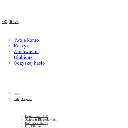
Design
DAYENU
0
0,00
zł
for
Twoje konto
Design
Koszyk
Zamówienie
Ulubione
Odzyskaj hasło
God
for
Start
God
Sklep Dayenu
Papież Leon XIV
Święci & Błogosławieni
Katolickie Memy
Gry Biblijne