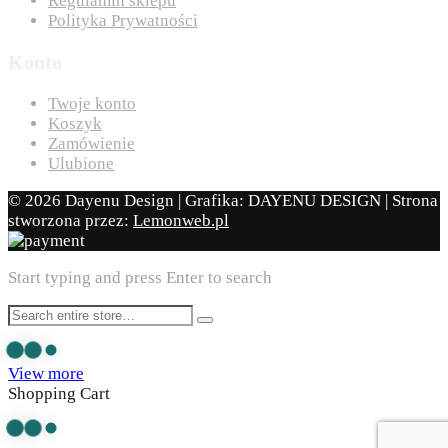
Regulamin sklepu
Polityka Prywatności
Konto
Twoje konto
Koszyk
Zamówienie
Ulubione
© 2026 Dayenu Design | Grafika: DAYENU DESIGN | Strona
stworzona przez:
Lemonweb.pl
Start typing and press Enter to search
View more
Shopping Cart