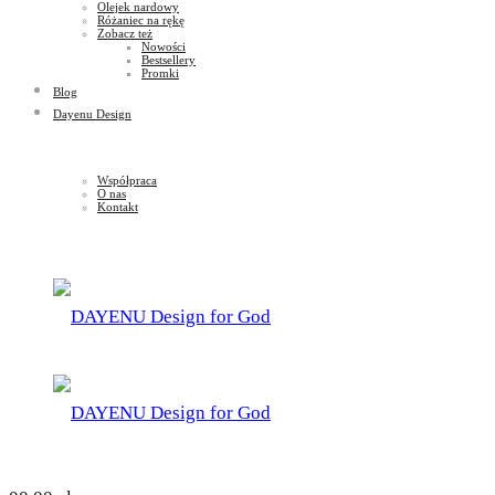
Olejek nardowy
Różaniec na rękę
Zobacz też
Nowości
Bestsellery
Promki
Blog
Dayenu Design
Współpraca
O nas
Kontakt