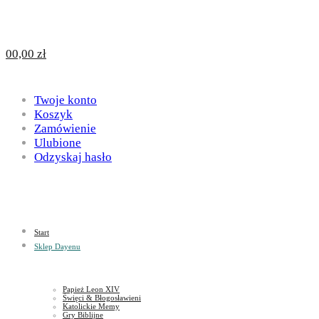
Design
DAYENU
0
0,00
zł
for
Twoje konto
Design
Koszyk
Zamówienie
Ulubione
Odzyskaj hasło
God
for
Start
God
Sklep Dayenu
Papież Leon XIV
Święci & Błogosławieni
Katolickie Memy
Gry Biblijne