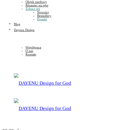
Olejek nardowy
Różaniec na rękę
Zobacz też
Nowości
Bestsellery
Promki
Blog
Dayenu Design
Współpraca
O nas
Kontakt