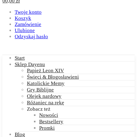
0
0,00
zł
Twoje konto
Koszyk
Zamówienie
Ulubione
Odzyskaj hasło
Start
Sklep Dayenu
Papież Leon XIV
Święci & Błogosławieni
Katolickie Memy
Gry Biblijne
Olejek nardowy
Różaniec na rękę
Zobacz też
Nowości
Bestsellery
Promki
Blog