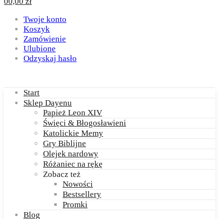
0
0,00
zł
Twoje konto
Koszyk
Zamówienie
Ulubione
Odzyskaj hasło
Start
Sklep Dayenu
Papież Leon XIV
Święci & Błogosławieni
Katolickie Memy
Gry Biblijne
Olejek nardowy
Różaniec na rękę
Zobacz też
Nowości
Bestsellery
Promki
Blog