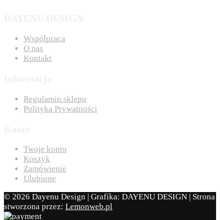
DAYENU DESIGN
Współpraca
O nas
Kontakt
Informacje
Regulamin sklepu
Polityka Prywatności
Konto
Twoje konto
Koszyk
Zamówienie
Ulubione
© 2026 Dayenu Design | Grafika: DAYENU DESIGN | Strona
stworzona przez:
Lemonweb.pl