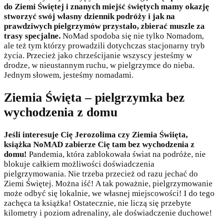
do Ziemi Świętej i znanych miejść świętych mamy okazję
stworzyć swój własny dziennik podróży i jak na
prawdziwych pielgrzymów przystało, zbierać muszle za
trasy specjalne.
NoMad spodoba się nie tylko Nomadom,
ale też tym którzy prowadzili dotychczas stacjonarny tryb
życia. Przecież jako chrześcijanie wszyscy jesteśmy w
drodze, w nieustannym ruchu, w pielgrzymce do nieba.
Jednym słowem, jesteśmy nomadami.
Ziemia Święta – pielgrzymka bez
wychodzenia z domu
Jeśli interesuje Cię Jerozolima czy Ziemia Świięta,
książka NoMAD zabierze Cię tam bez wychodzenia z
domu!
Pandemia, która zablokowała świat na podróże, nie
blokuje całkiem możliwości doświadczenia
pielgrzymowania. Nie trzeba przecież od razu jechać do
Ziemi Świętej. Można iść! A tak poważnie, pielgrzymowanie
może odbyć się lokalnie, we własnej miejscowości! I do tego
zachęca ta książka! Ostatecznie, nie liczą się przebyte
kilometry i poziom adrenaliny, ale doświadczenie duchowe!