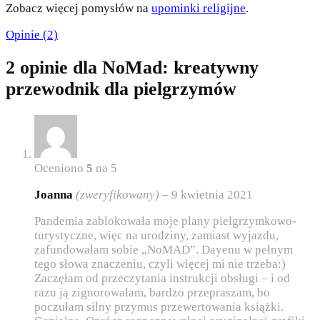
Zobacz więcej pomysłów na
upominki religijne
.
Opinie (2)
2 opinie dla
NoMad: kreatywny
przewodnik dla pielgrzymów
Oceniono
5
na 5
Joanna
(zweryfikowany)
–
9 kwietnia 2021
Pandemia zablokowała moje plany pielgrzymkowo-
turystyczne, więc na urodziny, zamiast wyjazdu,
zafundowałam sobie „NoMAD”. Dayenu w pełnym
tego słowa znaczeniu, czyli więcej mi nie trzeba:)
Zaczęłam od przeczytania instrukcji obsługi – i od
razu ją zignorowałam, bardzo przepraszam, bo
poczułam silny przymus przewertowania książki.