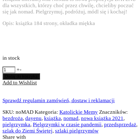
dla wszystkich, którzy choć przez chwilę, chcieliby poczuć
się jak nomad. Pielgrzymuj, podróżuj, módl się i kochaj!
Opis: książka 184 strony, okładka miękka
in stock
ilość
+
-
NoMad:
Dodaj do koszyka
kreatywny
Add to Wishlist
przewodnik
dla
pielgrzymów
Sprawdź regulamin zamówień, dostaw i reklamacji
SKU:
noMAD
Kategoria:
Katolickie Memy
Znaczników:
bezdroża
,
dayenu
,
książka
,
nomad
,
nowa książka 2021
,
pielgrzymka
,
Pielgrzymki w czasie pandemii
,
przedsprzedaż
,
szlak do Ziemi Świętej
,
szlaki pielgrzymów
Share with