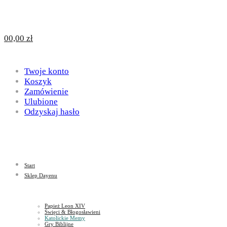
Design
DAYENU
0
0,00
zł
for
Twoje konto
Design
Koszyk
Zamówienie
Ulubione
Odzyskaj hasło
God
for
Start
God
Sklep Dayenu
Papież Leon XIV
Święci & Błogosławieni
Katolickie Memy
Gry Biblijne