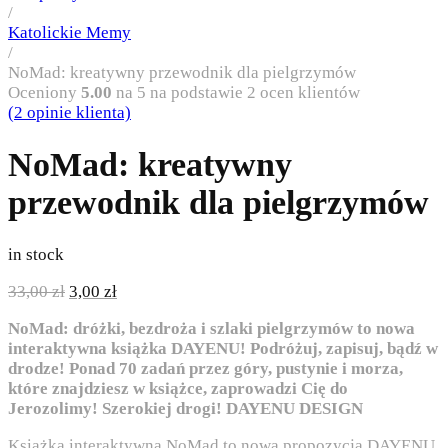
/
Katolickie Memy
/
NoMad: kreatywny przewodnik dla pielgrzymów
Oceniony
5.00
na 5 na podstawie
2
ocen klientów
(
2
opinie klienta)
NoMad: kreatywny
przewodnik dla pielgrzymów
in stock
Pierwotna
Aktualna
33,00
zł
3,00
zł
cena
cena
NoMad: dróżki, bezdroża i szlaki pielgrzymów to nowa
wynosiła:
wynosi:
interaktywna książka DAYENU! Podróżuj, zapisuj, bądź w
33,00 zł.
3,00 zł.
drodze! Ponad 70 zadań przez góry, pustynie i morza,
które znajdziesz w książce, zaprowadzi Cię do
Jerozolimy! Szerokiej drogi! DAYENU DESIGN
Książka interaktywna NoMad to nowa propozycja DAYENU