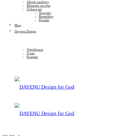
Olejek nardowy
Różaniec na rękę
Zobacz też
Nowości
Bestsellery
Promki
Blog
Dayenu Design
Współpraca
O nas
Kontakt