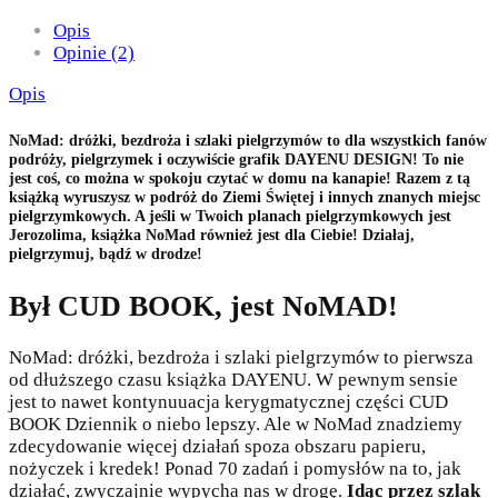
Opis
Opinie (2)
Opis
NoMad: dróżki, bezdroża i szlaki pielgrzymów to dla wszystkich fanów
podróży, pielgrzymek i oczywiście grafik DAYENU DESIGN! To nie
jest coś, co można w spokoju czytać w domu na kanapie! Razem z tą
książką wyruszysz w podróż do Ziemi Świętej i innych znanych miejsc
pielgrzymkowych. A jeśli w Twoich planach pielgrzymkowych jest
Jerozolima, książka NoMad również jest dla Ciebie! Działaj,
pielgrzymuj, bądź w drodze!
Był CUD BOOK, jest NoMAD!
NoMad: dróżki, bezdroża i szlaki pielgrzymów to pierwsza
od dłuższego czasu książka DAYENU. W pewnym sensie
jest to nawet kontynuuacja kerygmatycznej części CUD
BOOK Dziennik o niebo lepszy. Ale w NoMad znadziemy
zdecydowanie więcej działań spoza obszaru papieru,
nożyczek i kredek! Ponad 70 zadań i pomysłów na to, jak
działać, zwyczajnie wypycha nas w drogę.
Idąc przez szlak