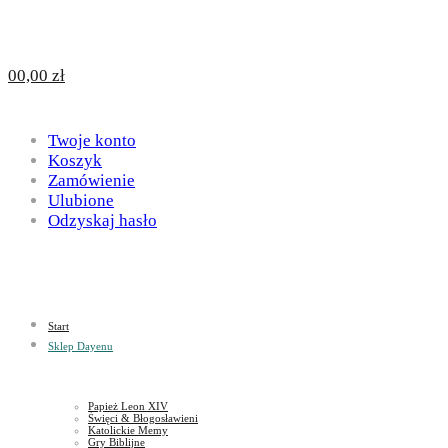
Design
DAYENU
0
0,00
zł
for
Twoje konto
Design
Koszyk
Zamówienie
Ulubione
Odzyskaj hasło
God
for
Start
God
Sklep Dayenu
Papież Leon XIV
Święci & Błogosławieni
Katolickie Memy
Gry Biblijne