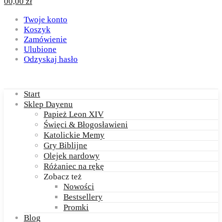
0
0,00
zł
Twoje konto
Koszyk
Zamówienie
Ulubione
Odzyskaj hasło
Start
Sklep Dayenu
Papież Leon XIV
Święci & Błogosławieni
Katolickie Memy
Gry Biblijne
Olejek nardowy
Różaniec na rękę
Zobacz też
Nowości
Bestsellery
Promki
Blog