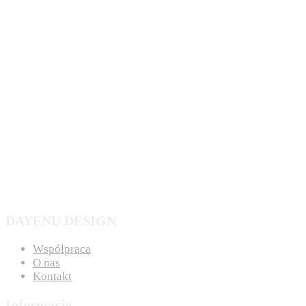
Mirra olejek królowej Estery
72,03
zł
Quick Shop
Dodaj do koszyka
Add to Wishlist
DAYENU DESIGN
Współpraca
O nas
Kontakt
Informacje