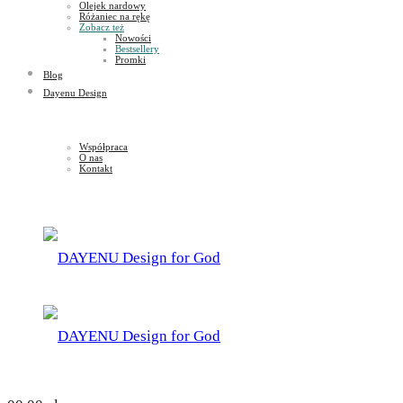
Olejek nardowy
Różaniec na rękę
Zobacz też
Nowości
Bestsellery
Promki
Blog
Dayenu Design
Współpraca
O nas
Kontakt