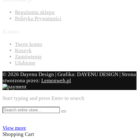
Regulamin sklepu
Polityka Prywatności
Konto
Twoje konto
Koszyk
Zamówienie
Ulubione
© 2026 Dayenu Design | Grafika: DAYENU DESIGN | Strona
stworzona przez:
Lemonweb.pl
Start typing and press Enter to search
View more
Shopping Cart