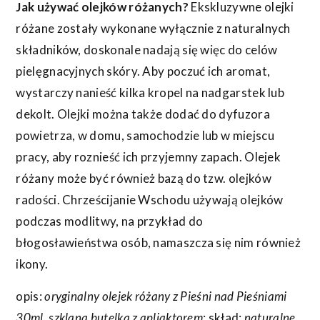
Jak używać olejków różanych?
Ekskluzywne olejki
różane zostały wykonane wyłącznie z naturalnych
składników, doskonale nadają się więc do celów
pielęgnacyjnych skóry. Aby poczuć ich aromat,
wystarczy nanieść kilka kropel na nadgarstek lub
dekolt. Olejki można także dodać do dyfuzora
powietrza, w domu, samochodzie lub w miejscu
pracy, aby roznieść ich przyjemny zapach. Olejek
różany może być również bazą do tzw. olejków
radości. Chrześcijanie Wschodu używają olejków
podczas modlitwy, na przykład do
błogosławieństwa osób, namaszcza się nim również
ikony.
opis:
oryginalny olejek różany z Pieśni nad Pieśniami
30ml, szklana butelka z apliaktorem
; skład:
naturalne