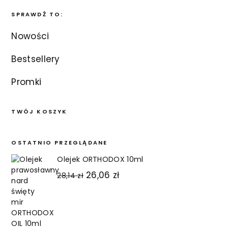
SPRAWDŹ TO:
Nowości
Bestsellery
Promki
TWÓJ KOSZYK
OSTATNIO PRZEGLĄDANE
Olejek ORTHODOX 10ml
Pierwotna
Aktualna
26,06
zł
28,14
zł
cena
cena
wynosiła:
wynosi:
28,14 zł.
26,06 zł.