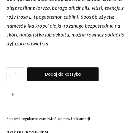
oleje roślinne (oryza, borago officinalis, vitis), esencja z
róży (rosa L. i p
ogostemon cablin).
Sposób użycia:
nanieść kilka kropel olejku różanego bezpośrednio na
skórę nadgarstka lub dekoltu, można również dodać do
dyfuzora powietrza
ilość
Dodaj do koszyka
-
+
OLEJEK
RÓŻANY
Sprawdź regulamin zamówień, dostaw i reklamacji
SKU:
OIL-ROSE-30ML