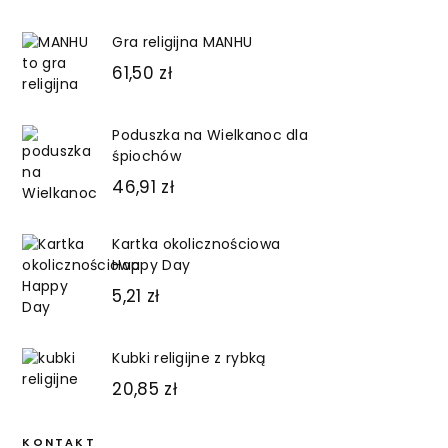
Gra religijna MANHU
61,50
zł
Poduszka na Wielkanoc dla
śpiochów
46,91
zł
Kartka okolicznościowa
Happy Day
5,21
zł
Kubki religijne z rybką
20,85
zł
KONTAKT