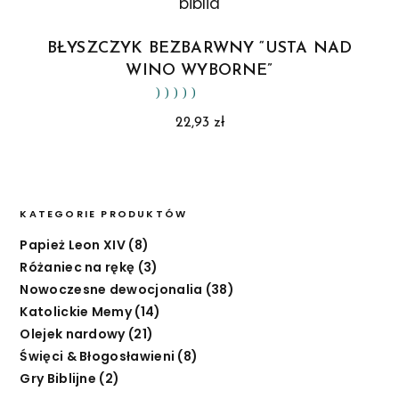
BŁYSZCZYK BEZBARWNY “USTA NAD
WINO WYBORNE”
Oceniono
5.00
na
22,93
zł
KATEGORIE PRODUKTÓW
Papież Leon XIV
(8)
Różaniec na rękę
(3)
Nowoczesne dewocjonalia
(38)
Katolickie Memy
(14)
Olejek nardowy
(21)
Święci & Błogosławieni
(8)
Gry Biblijne
(2)