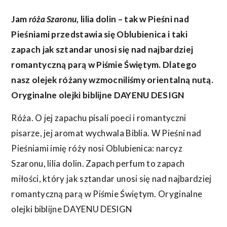
Jam
róża Szaronu
, lilia dolin – tak w Pieśni nad
Pieśniami przedstawia się Oblubienica i taki
zapach jak sztandar unosi się nad najbardziej
romantyczną parą w Piśmie Świętym. Dlatego
nasz olejek różany wzmocniliśmy orientalną nutą.
Oryginalne olejki biblijne DAYENU DESIGN
Róża. O jej zapachu pisali poeci i romantyczni
pisarze, jej aromat wychwala Biblia. W Pieśni nad
Pieśniami imię róży nosi Oblubienica: narcyz
Szaronu, lilia dolin. Zapach perfum to zapach
miłości, który jak sztandar unosi się nad najbardziej
romantyczną parą w Piśmie Świętym. Oryginalne
olejki biblijne DAYENU DESIGN