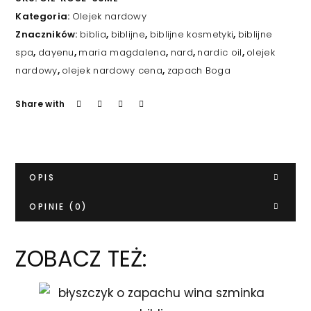
Kategoria:
Olejek nardowy
Znaczników:
biblia
,
biblijne
,
biblijne kosmetyki
,
biblijne
spa
,
dayenu
,
maria magdalena
,
nard
,
nardic oil
,
olejek
nardowy
,
olejek nardowy cena
,
zapach Boga
Share with
OPIS
OPINIE (0)
ZOBACZ TEŻ: