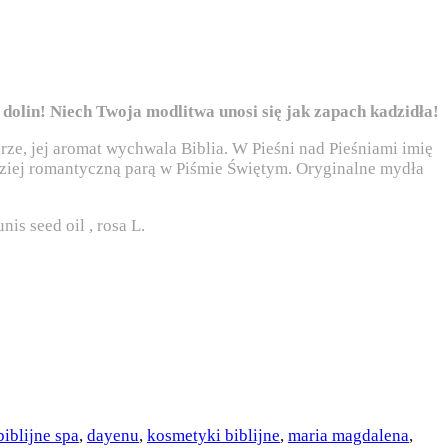
dolin! Niech Twoja modlitwa unosi się jak zapach kadzidła!
rze, jej aromat wychwala Biblia. W Pieśni nad Pieśniami imię
ardziej romantyczną parą w Piśmie Świętym. Oryginalne mydła
nis seed oil , rosa L.
biblijne spa
,
dayenu
,
kosmetyki biblijne
,
maria magdalena
,