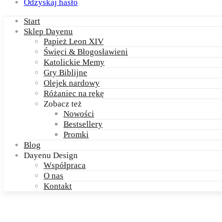
Odzyskaj hasło
Start
Sklep Dayenu
Papież Leon XIV
Święci & Błogosławieni
Katolickie Memy
Gry Biblijne
Olejek nardowy
Różaniec na rękę
Zobacz też
Nowości
Bestsellery
Promki
Blog
Dayenu Design
Współpraca
O nas
Kontakt