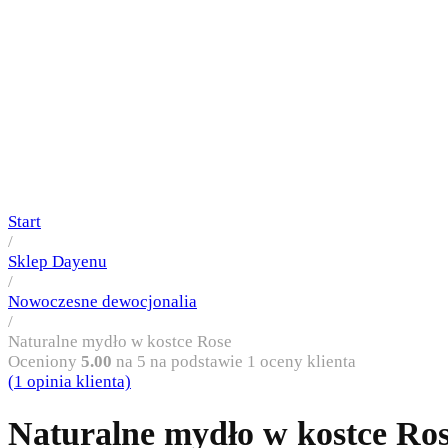
Start
/
Sklep Dayenu
/
Nowoczesne dewocjonalia
/
Naturalne mydło w kostce Rose
Oceniony
5.00
na 5 na podstawie
1
oceny klienta
(
1
opinia klienta)
Naturalne mydło w kostce Ro