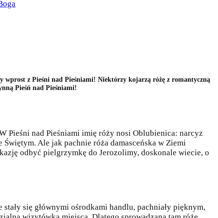
Boga
ży wprost z Pieśni nad Pieśniami! Niektórzy kojarzą różę z romantyczną
słynną Pieśń nad Pieśniami!
. W Pieśni nad Pieśniami imię róży nosi Oblubienica: narcyz
mie Świętym. Ale jak pachnie róża damasceńska w Ziemi
 okazję odbyć pielgrzymkę do Jerozolimy, doskonale wiecie, o
e stały się głównymi ośrodkami handlu, pachniały pięknym,
dzialną wizytówką miejsca. Dlatego sprowadzaną tam różę,