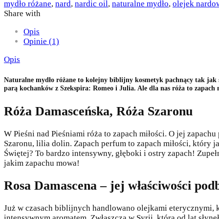
mydło różane
,
nard
,
nardic oil
,
naturalne mydło
,
olejek nardo
Share with
Opis
Opinie (1)
Opis
Naturalne mydło różane to kolejny biblijny kosmetyk pachnący tak jak ś
parą kochanków z Szekspira: Romeo i Julia. Ale dla nas róża to zapach mił
Róża Damasceńska, Róża Szaronu
W Pieśni nad Pieśniami róża to zapach miłości. O jej zapachu 
Szaronu, lilia dolin. Zapach perfum to zapach miłości, który
Świętej? To bardzo intensywny, głęboki i ostry zapach! Zupeł
jakim zapachu mowa!
Rosa Damascena – jej właściwości podb
Już w czasach biblijnych handlowano olejkami eterycznymi, k
intensywnym aromatem. Zwłaszcza w Syrii, która od lat słyn