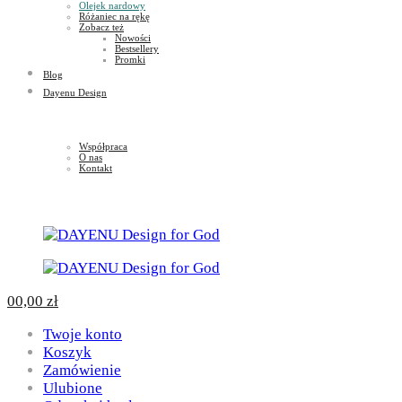
Olejek nardowy
Różaniec na rękę
Zobacz też
Nowości
Bestsellery
Promki
Blog
Dayenu Design
Współpraca
O nas
Kontakt
0
0,00
zł
Twoje konto
Koszyk
Zamówienie
Ulubione