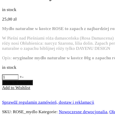
in stock
25,00
zł
Mydło naturalne w kostce ROSE to zapach z najbardziej rom
W Pieśni nad Pieśniami róża damasceńska (Rosa Damascena) to 
róży nosi Oblubienica: narcyz Szaronu, lilia dolin. Zapach p
naturalne o zapachu biblijnej róży tylko DAYENU DESIGN
Opis:
oryginalne mydło naturalne w kostce 80g o zapachu r
in stock
ilość
+
-
Naturalne
Dodaj do koszyka
mydło
Add to Wishlist
w
kostce
Rose
Sprawdź regulamin zamówień, dostaw i reklamacji
SKU:
ROSE_mydlo
Kategorie:
Nowoczesne dewocjonalia
,
Ol