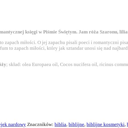
antycznej księgi w Piśmie Świętym. Jam róża Szaronu, lilia 
zapach miłości. O jej zapachu pisali poeci i romantyczni pisa
erfum to zapach miłości, który jak sztandar unosi się nad najb
óży
; skład: olea Europaea oil, Cocos nucifera oil, ricinus commu
ejek nardowy
Znaczników:
biblia
,
biblijne
,
biblijne kosmetyki
,