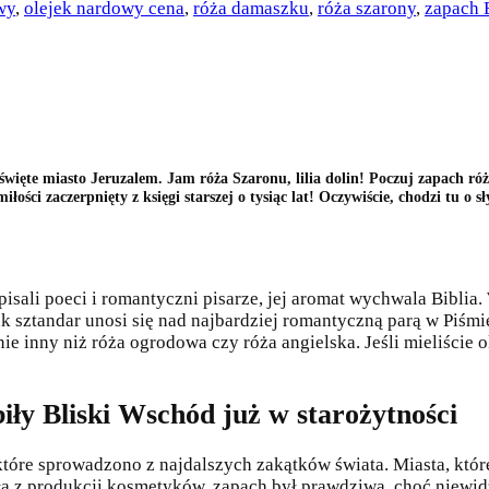
wy
,
olejek nardowy cena
,
róża damaszku
,
róża szarony
,
zapach 
więte miasto Jeruzalem. Jam róża Szaronu, lilia dolin! Poczuj zapach ró
ości zaczerpnięty z księgi starszej o tysiąc lat! Oczywiście, chodzi tu o 
pisali poeci i romantyczni pisarze, jej aromat wychwala Biblia
 jak sztandar unosi się nad najbardziej romantyczną parą w Piś
nie inny niż róża ogrodowa czy róża angielska. Jeśli mieliście
iły Bliski Wschód już w starożytności
tóre sprowadzono z najdalszych zakątków świata. Miasta, któr
ęła z produkcji kosmetyków, zapach był prawdziwą, choć niewi