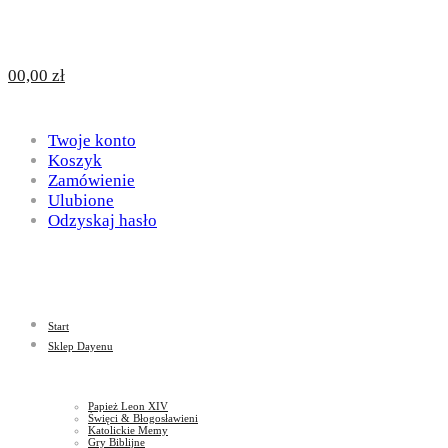
Design
DAYENU
0
0,00
zł
for
Twoje konto
Design
Koszyk
Zamówienie
Ulubione
Odzyskaj hasło
God
for
Start
God
Sklep Dayenu
Papież Leon XIV
Święci & Błogosławieni
Katolickie Memy
Gry Biblijne