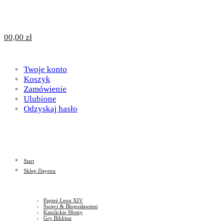
Design
DAYENU
0
0,00
zł
for
Twoje konto
Design
Koszyk
Zamówienie
Ulubione
Odzyskaj hasło
God
for
Start
God
Sklep Dayenu
Papież Leon XIV
Święci & Błogosławieni
Katolickie Memy
Gry Biblijne