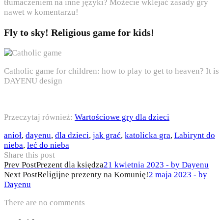
tłumaczeniem na inne języki? Możecie wklejać zasady gry
nawet w komentarzu!
Fly to sky! Religious game for kids!
Catholic game for children: how to play to get to heaven? It i
DAYENU design
Przeczytaj również:
Wartościowe gry dla dzieci
anioł
,
dayenu
,
dla dzieci
,
jak grać
,
katolicka gra
,
Labirynt do
nieba
,
leć do nieba
Share this post
Nawigacja
Prev Post
Prezent dla księdza
21 kwietnia 2023 - by Dayenu
Next Post
Religijne prezenty na Komunię!
2 maja 2023 - by
wpisu
Dayenu
There are no comments