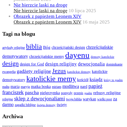
Nie bierzcie laski na drogę
Nie bierzcie laski na drogę
10 lipca 2025
Obrazek z papieżem Leonem XIV
Obrazek z papieżem Leonem XIV
16 maja 2025
Tagi na blogu
biblia
chrześcijańskie
Bóg
chrześcijański design
artykuły religijne
dayenu
demotywatory
chrześcijańskie memy
demoty katolickie
design
design religijny
dewocjonalia
design for God
dominikanie
Jezus
gadżety religijne
katolickie
ewangelia
katolickie demoty
katolickie memy
ksiądz
demotywatory
kościół
który to psalm
papież
modlitwa
maria
matka boska
nard
malta
maryja
miriam
franciszek
pascha
rebusy religijne
pielgrzymka
pomysły
przepis
psalm
sklep z dewocjonaliami
za
watykan
religijne
twoja biblia
wielki post
darmo
święty
zagadki biblijne
święta demoty
Archiwa