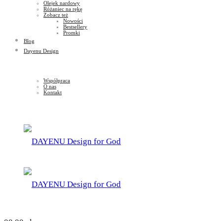
Olejek nardowy
Różaniec na rękę
Zobacz też
Nowości
Bestsellery
Promki
Blog
Dayenu Design
Współpraca
O nas
Kontakt