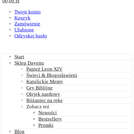
0
0,00
zł
Twoje konto
Koszyk
Zamówienie
Ulubione
Odzyskaj hasło
Start
Sklep Dayenu
Papież Leon XIV
Święci & Błogosławieni
Katolickie Memy
Gry Biblijne
Olejek nardowy
Różaniec na rękę
Zobacz też
Nowości
Bestsellery
Promki
Blog