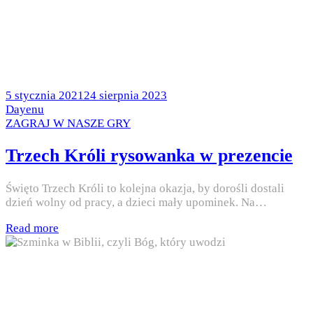
Posted
5 stycznia 2021
24 sierpnia 2023
on
by
Dayenu
Posted
ZAGRAJ W NASZE GRY
in
Trzech Króli rysowanka w prezencie
Święto Trzech Króli to kolejna okazja, by dorośli dostali
dzień wolny od pracy, a dzieci mały upominek. Na…
Read more