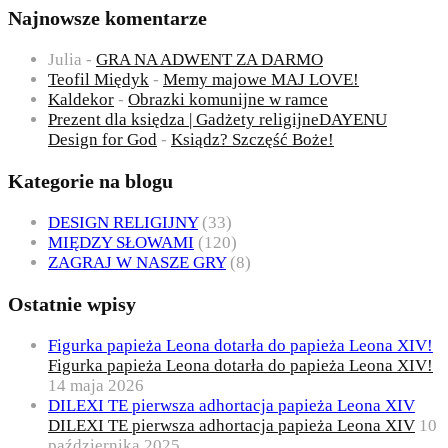
Najnowsze komentarze
Julia
-
GRA NA ADWENT ZA DARMO
Teofil Międyk
-
Memy majowe MAJ LOVE!
Kaldekor
-
Obrazki komunijne w ramce
Prezent dla księdza | Gadżety religijneDAYENU
Design for God
-
Ksiądz? Szczęść Boże!
Kategorie na blogu
DESIGN RELIGIJNY
(33)
MIĘDZY SŁOWAMI
(120)
ZAGRAJ W NASZE GRY
(8)
Ostatnie wpisy
Figurka papieża Leona dotarła do papieża Leona XIV!
Figurka papieża Leona dotarła do papieża Leona XIV!
14 maja 2026
DILEXI TE pierwsza adhortacja papieża Leona XIV
DILEXI TE pierwsza adhortacja papieża Leona XIV
10
października 2025