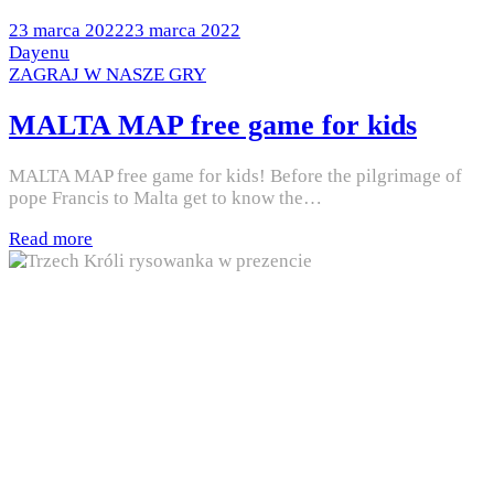
Posted
23 marca 2022
23 marca 2022
on
by
Dayenu
Posted
ZAGRAJ W NASZE GRY
in
MALTA MAP free game for kids
MALTA MAP free game for kids! Before the pilgrimage of
pope Francis to Malta get to know the…
Read more