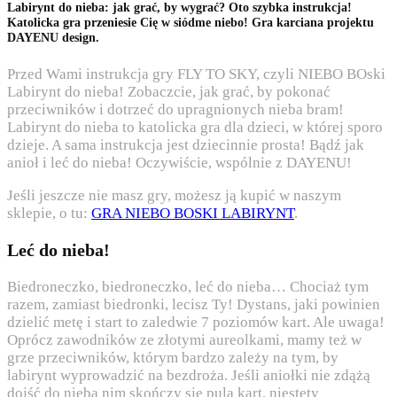
Labirynt do nieba: jak grać, by wygrać? Oto szybka instrukcja!
Katolicka gra przeniesie Cię w siódme niebo! Gra karciana projektu
DAYENU design.
Przed Wami instrukcja gry FLY TO SKY, czyli NIEBO BOski
Labirynt do nieba! Zobaczcie, jak grać, by pokonać
przeciwników i dotrzeć do upragnionych nieba bram!
Labirynt do nieba to katolicka gra dla dzieci, w której sporo
dzieje. A sama instrukcja jest dziecinnie prosta! Bądź jak
anioł i leć do nieba! Oczywiście, wspólnie z DAYENU!
Jeśli jeszcze nie masz gry, możesz ją kupić w naszym
sklepie, o tu:
GRA NIEBO BOSKI LABIRYNT
.
Leć do nieba!
Biedroneczko, biedroneczko, leć do nieba… Chociaż tym
razem, zamiast biedronki, lecisz Ty! Dystans, jaki powinien
dzielić metę i start to zaledwie 7 poziomów kart. Ale uwaga!
Oprócz zawodników ze złotymi aureolkami, mamy też w
grze przeciwników, którym bardzo zależy na tym, by
labirynt wyprowadzić na bezdroża. Jeśli aniołki nie zdążą
dojść do nieba nim skończy się pula kart, niestety