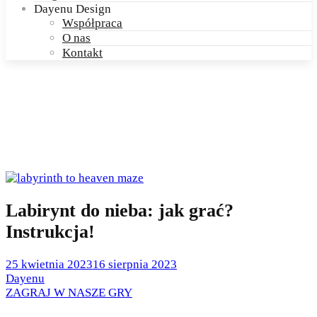
Dayenu Design
Współpraca
O nas
Kontakt
Labirynt do nieba: jak grać?
Instrukcja!
Posted
25 kwietnia 2023
16 sierpnia 2023
on
by
Dayenu
Posted
ZAGRAJ W NASZE GRY
in