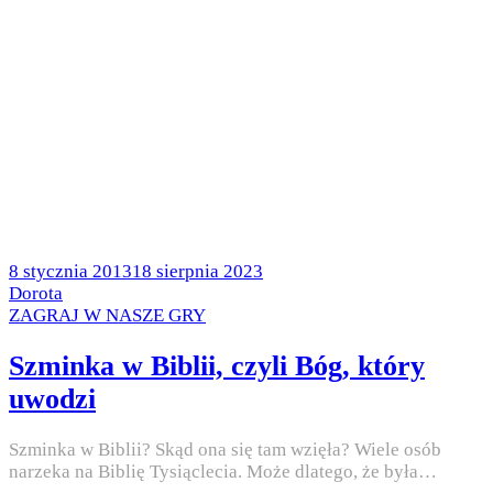
Posted
8 stycznia 2013
18 sierpnia 2023
on
by
Dorota
Posted
ZAGRAJ W NASZE GRY
in
Szminka w Biblii, czyli Bóg, który
uwodzi
Szminka w Biblii? Skąd ona się tam wzięła? Wiele osób
narzeka na Biblię Tysiąclecia. Może dlatego, że była…