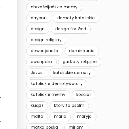
chrześcijańskie memy
z
dayenu
demoty katolickie
design
design for God
design religijny
dewocjonalia
dominikanie
ewangelia
gadżety religijne
Jezus
katolickie demoty
katolickie demotywatory
katolickie memy
kościół
,
ksiądz
który to psalm
malta
maria
maryja
y
matka boska
miriam