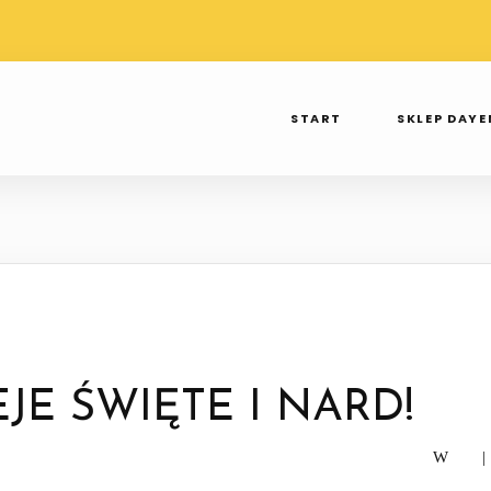
TAWA PRZY
WYSYŁKA OD 3 DO 7 DNI
SPR
 250ZŁ
TAK TWIERDZI INPOST
INS
START
SKLEP DAY
JE ŚWIĘTE I NARD!