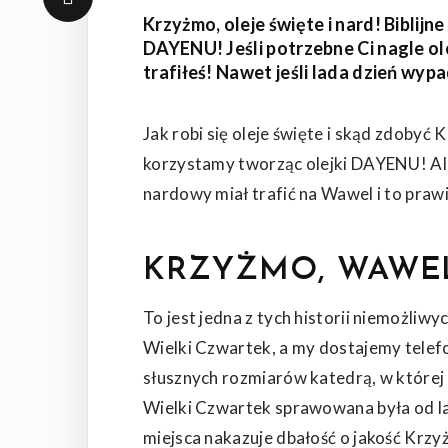
Krzyżmo, oleje święte i nard! Biblijn
DAYENU! Jeśli potrzebne Ci nagle ole
God
trafiłeś! Nawet jeśli lada dzień wy
Jak robi się oleje święte i skąd zdobyć 
korzystamy tworząc olejki DAYENU! Ale n
nardowy miał trafić na Wawel i to praw
KRZYŻMO, WAWEL
To jest jedna z tych historii niemożliw
Wielki Czwartek, a my dostajemy telef
słusznych rozmiarów katedrą, w której
Wielki Czwartek sprawowana była od l
miejsca nakazuje dbałość o jakość Krzyż