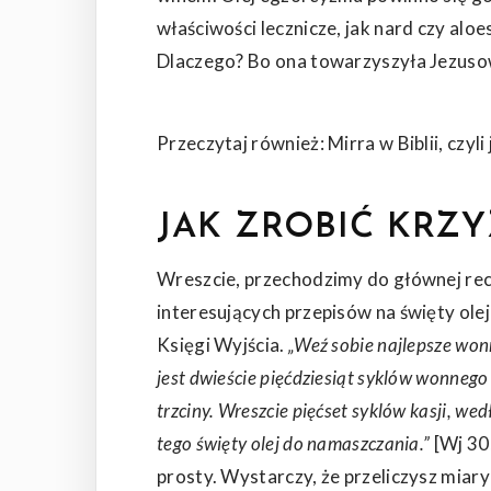
właściwości lecznicze, jak nard czy al
Dlaczego? Bo ona towarzyszyła Jezusow
Przeczytaj również:
Mirra w Biblii, czyl
JAK ZROBIĆ KRZ
Wreszcie, przechodzimy do głównej recep
interesujących przepisów na święty olej
Księgi Wyjścia.
„Weź sobie najlepsze wonn
jest dwieście pięćdziesiąt syklów wonnego 
trzciny. Wreszcie pięćset syklów kasji, wed
tego święty olej do namaszczania.”
[Wj 30,
prosty. Wystarczy, że przeliczysz miary