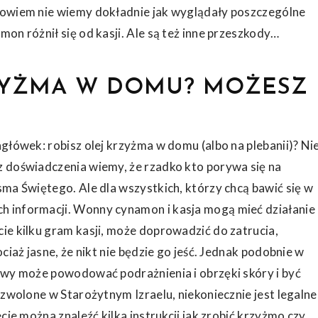
Bowiem nie wiemy dokładnie jak wyglądały poszczególne
on różnił się od kasji. Ale są też inne przeszkody…
ZYŻMA W DOMU? MOŻESZ
główek: robisz olej krzyżma w domu (albo na plebanii)? Ni
z doświadczenia wiemy, że rzadko kto porywa się na
sma Świętego. Ale dla wszystkich, którzy chcą bawić się w
 informacji. Wonny cynamon i kasja mogą mieć działanie
ie kilku gram kasji, może doprowadzić do zatrucia,
ciaż jasne, że nikt nie będzie go jeść. Jednak podobnie w
owy może powodować podrażnienia i obrzęki skóry i być
ozwolone w Starożytnym Izraelu, niekoniecznie jest legalne
cie można znaleźć kilka instrukcji jak zrobić krzyżmo czy