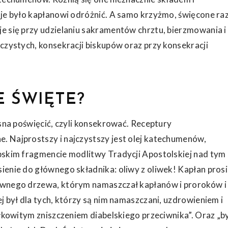
 je było kapłanowi odróżnić. A samo krzyżmo, święcone ra
e się przy udzielaniu sakramentów chrztu,
bierzmowania
i
eczystych, konsekracji biskupów oraz przy konsekracji
E ŚWIĘTE?
asna poświęcić, czyli konsekrować. Receptury
. Najprostszy i najczystszy jest olej katechumenów,
opskim fragmencie modlitwy Tradycji Apostolskiej nad tym
ienie do głównego składnika: oliwy z oliwek! Kapłan prosi
iwnego drzewa, którym namaszczał kapłanów i proroków i
j był dla tych, którzy są nim namaszczani, uzdrowieniem i
ałkowitym zniszczeniem diabelskiego przeciwnika”. Oraz „b