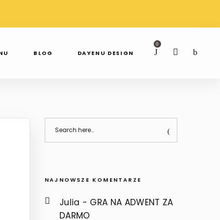
AWDŹ NAS NA
SPRAWDŹ NAS NA
TAGRAMIE
FACEBOOKU
0
ENU
BLOG
DAYENU DESIGN
NAJNOWSZE KOMENTARZE
Julia
-
GRA NA ADWENT ZA
DARMO