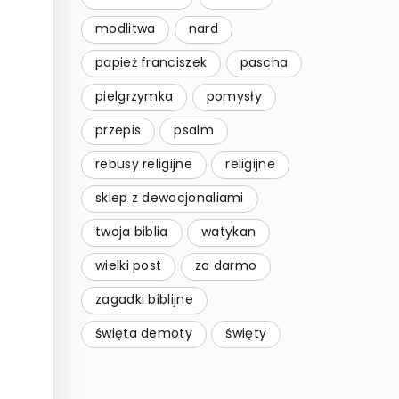
modlitwa
nard
papież franciszek
pascha
pielgrzymka
pomysły
przepis
psalm
rebusy religijne
religijne
sklep z dewocjonaliami
twoja biblia
watykan
wielki post
za darmo
zagadki biblijne
święta demoty
święty