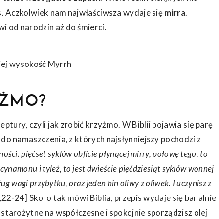
oes. Aczkolwiek nam najwłaściwsza wydaje się
mirra
.
i od narodzin aż do śmierci.
i jej wysokość Myrrh
YŻMO?
tury, czyli jak zrobić krzyżmo. W Biblii pojawia się parę
 do namaszczenia, z których najsłynniejszy pochodzi z
ości: pięćset syklów obficie płynącej mirry, połowę tego, to
cynamonu i tyleż, to jest dwieście pięćdziesiąt syklów wonnej
ług wagi przybytku, oraz jeden hin oliwy z oliwek. I uczynisz z
22-24] Skoro tak mówi Biblia, przepis wydaje się banalnie
 starożytne na współczesne i spokojnie sporządzisz olej