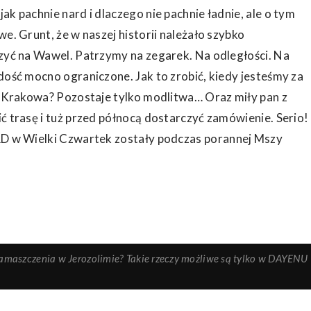
ak pachnie nard i dlaczego nie pachnie ładnie, ale o tym
owe
. Grunt, że w naszej historii należało szybko
czyć na Wawel. Patrzymy na zegarek. Na odległości. Na
dość mocno ograniczone. Jak to zrobić, kiedy jesteśmy za
od Krakowa? Pozostaje tylko modlitwa… Oraz miły pan z
ć trasę i tuż przed północą dostarczyć zamówienie. Serio!
 w Wielki Czwartek zostały podczas porannej Mszy
namaszczenia w Jerozolimie? Takie rzeczy możliwe są tylko w DAYENU