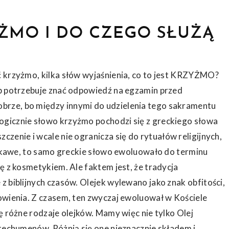
YŻMO I DO CZEGO SŁUŻĄ
ć krzyżmo, kilka słów wyjaśnienia, co to jest KRZYŻMO?
ób potrzebuje znać odpowiedź na egzamin przed
rze, bo między innymi do udzielenia tego sakramentu
gicznie słowo krzyżmo pochodzi się z greckiego słowa
zczenie i wcale nie ogranicza się do rytuałów religijnych,
ciekawe, to samo greckie słowo ewoluowało do terminu
ę z kosmetykiem. Ale faktem jest, że tradycja
z biblijnych czasów. Olejek wylewano jako znak obfitości,
owienia. Z czasem, ten zwyczaj ewoluował w Kościele
ę różne rodzaje olejków. Mamy więc nie tylko Olej
atechumenów. Różnią się one nieznacznie składem i