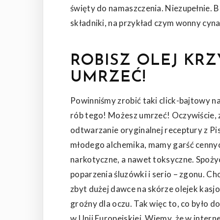
święty do namaszczenia. Niezupełnie. 
składniki, na przykład czym wonny cynam
ROBISZ OLEJ KR
UMRZEĆ!
Powinniśmy zrobić taki click-bajtowy na
rób tego! Możesz umrzeć! Oczywiście, 
odtwarzanie oryginalnej receptury z Pi
młodego alchemika, mamy garść cennych
narkotyczne, a nawet toksyczne. Spożyc
poparzenia śluzówki i serio – zgonu. Cho
zbyt dużej dawce na skórze olejek kasj
groźny dla oczu. Tak więc to, co było d
w Unii Europejskiej. Wiemy, że w interne