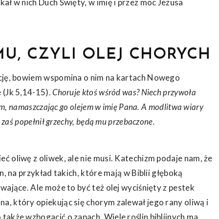
ał w nich Duch Święty, w imię i przez moc Jezusa
U, CZYLI OLEJ CHORYCH
ycję, bowiem wspomina o nim na kartach Nowego
 (Jk 5,14-15).
Choruje ktoś wśród was? Niech przywoła
nim, namaszczając go olejem w imię Pana.
A modlitwa wiary
i zaś popełnił grzechy, będą mu przebaczone.
ć oliwę z oliwek, ale nie musi. Katechizm podaje nam, że
n, na przykład takich, które mają w Biblii głęboką
uwające.
Ale może to być też olej wyciśnięty z pestek
, który opiekując się chorym zalewał jego rany oliwą i
także wzbogacić o zapach. Wiele roślin biblijnych ma