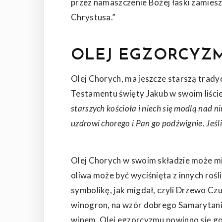
przez namaszczenie Bożej łaski zamieszk
Chrystusa.”
OLEJ EGZORCYZM
Olej Chorych, ma jeszcze starszą trad
Testamentu święty Jakub w swoim liście
starszych kościoła i niech się modlą nad 
uzdrowi chorego i Pan go podźwignie. Jeśl
Olej Chorych w swoim składzie może mie
oliwa może być wyciśnięta z innych rośli
symbolikę, jak
migdał, czyli Drzewo Cz
winogron, na wzór dobrego Samarytanina
winem. Olej egzorcyzmu powinno się go 