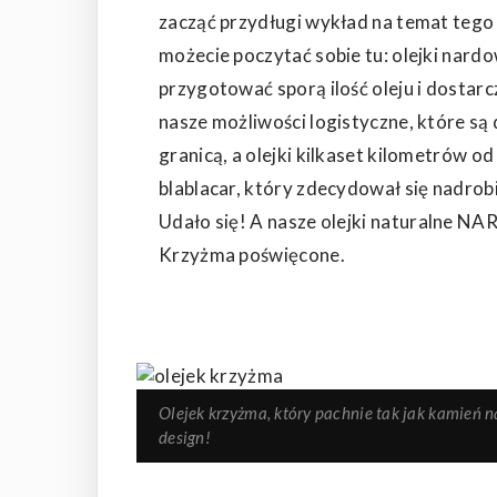
zacząć przydługi wykład na temat tego j
możecie poczytać sobie tu:
olejki nard
przygotować sporą ilość oleju i dostar
nasze możliwości logistyczne, które są 
granicą, a olejki kilkaset kilometrów 
blablacar, który zdecydował się nadrobi
Udało się! A nasze
olejki naturalne
NARD
Krzyżma poświęcone.
Olejek krzyżma, który pachnie tak jak kamień 
design!