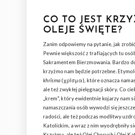
CO TO JEST KRZ
OLEJE ŚWIĘTE?
Zanim odpowiemy na pytanie, jak zrobi
Pewnie większość z trafiających tu os
Sakramentem Bierzmowania. Bardzo dob
krzyżmo nam będzie potrzebne. Etymolo
khrîsma
(
χρῖσμα
), które oznacza namas
ale też zwykłej pielęgnacji skóry. Co 
„krem”, który ewidentnie kojarzy nam si
namaszczania osób wywodzi się jeszcze 
radości, ale też podczas modlitwy uzdr
Katolickim, a wraz z nim wyodrębniły si
Krzyżma, ale też Olej Chorych i Olej K