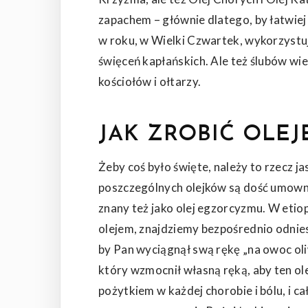
zapachem – głównie dlatego, by łatwiej
w roku, w Wielki Czwartek, wykorzystuj
święceń kapłańskich. Ale też ślubów wi
kościołów i ołtarzy.
JAK ZROBIĆ OLEJ
Żeby coś było święte, należy to rzecz j
poszczególnych olejków są dość umowne
znany też jako olej egzorcyzmu. W eti
olejem, znajdziemy bezpośrednio odnies
by Pan wyciągnął swą rękę „na owoc ol
który wzmocnił własną ręką, aby ten ole
pożytkiem w każdej chorobie i bólu, i c