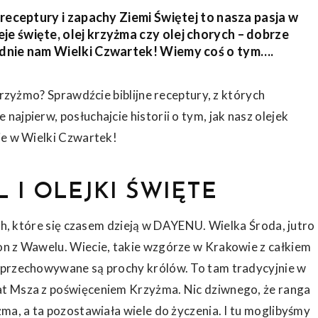
e receptury i zapachy Ziemi Świętej to nasza pasja w
je święte, olej krzyżma czy olej chorych – dobrze
padnie nam Wielki Czwartek! Wiemy coś o tym….
Krzyżmo? Sprawdźcie biblijne receptury, z których
ajpierw, posłuchajcie historii o tym, jak nasz olejek
ie w Wielki Czwartek!
 I OLEJKI ŚWIĘTE
ych, które się czasem dzieją w DAYENU. Wielka Środa, jutro
on z Wawelu. Wiecie, takie wzgórze w Krakowie z całkiem
 przechowywane są prochy królów. To tam tradycyjnie w
at Msza z poświęceniem Krzyżma. Nic dziwnego, że ranga
ma, a ta pozostawiała wiele do życzenia. I tu moglibyśmy