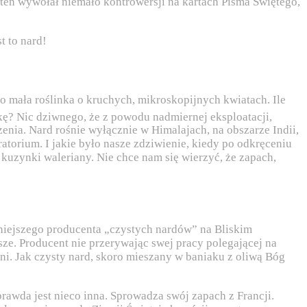
 ten wywołał niemało kontrowersji na kartach Pisma Świętego,
o mała roślinka o kruchych, mikroskopijnych kwiatach. Ile
lkę? Nic dziwnego, że z powodu nadmiernej eksploatacji
,
zenia. Nard rośnie wyłącznie w Himalajach, na obszarze Indii,
atorium. I jakie było nasze zdziwienie, kiedy po odkręceniu
 kuzynki waleriany. Nie chce nam się wierzyć, że zapach,
iejszego producenta „czystych nardów” na Bliskim
sze. Producent nie przerywając swej pracy polegającej na
ani. Jak czysty nard, skoro mieszany w baniaku z oliwą Bóg
prawda jest nieco inna. Sprowadza swój zapach z Francji.