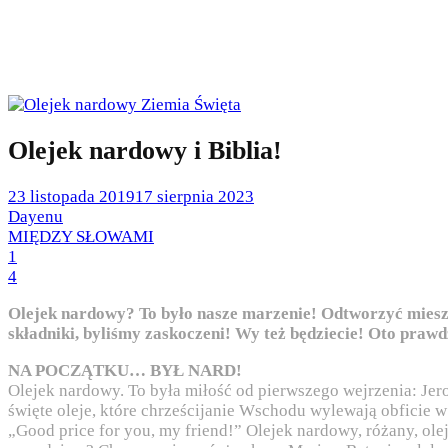
Olejek nardowy i Biblia!
Posted
23 listopada 2019
17 sierpnia 2023
on
by
Dayenu
Posted
MIĘDZY SŁOWAMI
in
1
4
Olejek nardowy? To było nasze marzenie! Odtworzyć mieszan
składniki, byliśmy zaskoczeni! Wy też będziecie! Oto praw
NA POCZĄTKU… BYŁ NARD!
Olejek nardowy. To była miłość od pierwszego wejrzenia: Jer
święte oleje, które chrześcijanie Wschodu wylewają obficie 
„Good price for you, my friend!” Olejek nardowy, różany, olej