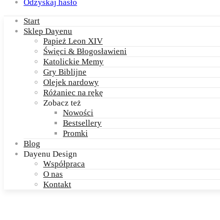
Odzyskaj hasło
Start
Sklep Dayenu
Papież Leon XIV
Święci & Błogosławieni
Katolickie Memy
Gry Biblijne
Olejek nardowy
Różaniec na rękę
Zobacz też
Nowości
Bestsellery
Promki
Blog
Dayenu Design
Współpraca
O nas
Kontakt