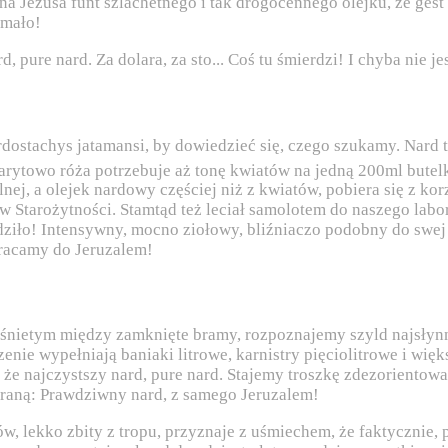
a Jezusa funt szlachetnego i tak drogocennego olejku, że gest
 mało!
dostachys jatamansi, by dowiedzieć się, czego szukamy. Nard t
barytowo róża potrzebuje aż tonę kwiatów na jedną 200ml bute
ej, a olejek nardowy częściej niż z kwiatów, pobiera się z kor
w Starożytności. Stamtąd też leciał samolotem do naszego labor
odziło! Intensywny, mocno ziołowy, bliźniaczo podobny do swej
Wracamy do Jeruzalem!
nietym między zamknięte bramy, rozpoznajemy szyld najsłynn
nie wypełniają baniaki litrowe, karnistry pięciolitrowe i więk
 że najczystszy nard, pure nard. Stajemy troszkę zdezorientow
graną: Prawdziwny nard, z samego Jeruzalem!
w, lekko zbity z tropu, przyznaje z uśmiechem, że faktycznie, 