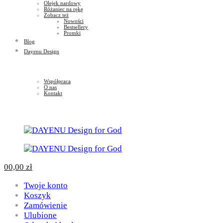
Olejek nardowy
Różaniec na rękę
Zobacz też
Nowości
Bestsellery
Promki
Blog
Dayenu Design
Współpraca
O nas
Kontakt
0
0,00
zł
Twoje konto
Koszyk
Zamówienie
Ulubione