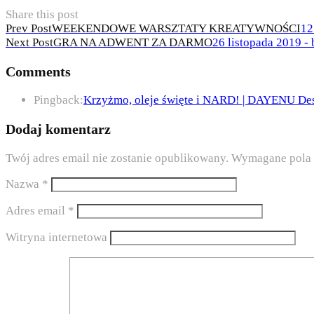
Share this post
Nawigacja
Prev Post
WEEKENDOWE WARSZTATY KREATYWNOŚCI
12
Next Post
GRA NA ADWENT ZA DARMO
26 listopada 2019 -
wpisu
Comments
Pingback:
Krzyżmo, oleje święte i NARD! | DAYENU Des
Dodaj komentarz
Twój adres email nie zostanie opublikowany.
Wymagane pola 
Nazwa
*
Adres email
*
Witryna internetowa