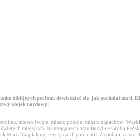
kę biblijnych perfum, dowiedzieć się, jak pachniał nard. Ki
dziwy olejek nardowy!
ozolima, miasto święte, miasto pokoju, miasto zapachów! Wąski
w świętych miejscach. Na straganach przy Bazylice Grobu Pańs
ek Marii Magdaleny, czysty nard, pure nard. Za dolara, za sto.