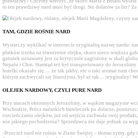
prawdziwy? Chcemy wierzyć, że skoro Maria z Betani wylała n
to ten prawdziwy nard musi być drogi. Sto dolarów za litr? Za
TAM, GDZIE ROŚNIE NARD
Wystarczy wyklikać w internecie oryginalną nazwę nardu: nar
płatków trzeba na stworzenie olejku, skoro nieco większa ga
gatunek uznawany jest za krytycznie zagrożony w skali globaln
Nepalu i Chin. Stamtąd też był transportowany do Jerozolimy 
butelki okazało się…. że tak jakby, nie o taki aromat nam ch
którym zachwycali się Starożytni, był aż tak… oryginalny! 
OLEJEK NARDOWY, CZYLI PURE NARD
Przy murach obronnych Jerozolimy, w wąskim magazynie wciś
Wschodzie. Prócz malutkich buteleczek po dolarze, pomieszcze
rozcieńczaniu olejków, już od wejścia zachwala swój produkt,
wie jakiego pochodzenia? Sprzedawca nie daje jednak za wy
-Przecież nard nie rośnie w Ziemi Świętej – tłumaczymy, gdy ó