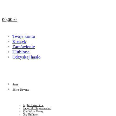
Design
DAYENU
0
0,00
zł
for
Twoje konto
Design
Koszyk
Zamówienie
Ulubione
Odzyskaj hasło
God
for
Start
God
Sklep Dayenu
Papież Leon XIV
Święci & Błogosławieni
Katolickie Memy
Gry Biblijne