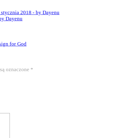
 stycznia 2018 - by Dayenu
 by Dayenu
ign for God
są oznaczone
*