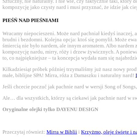
Sztuczny, nie naturalny. I nie wie, czy faktycznie taki, któr
kompozycję jako czysty nard i musi przyznać, że idzie jak cie
PIEŚŃ NAD PIEŚNIAMI
Wracamy niepocieszeni. Może nard pachniał kiedyś inaczej, a te
brudni i bezdomni. Kolejna opcja: ktoś się pomylił. Może ewa
śmiercią nie było nardem, ale innym aromatem. Albo nardem z
kompozycję nardu, mirry, róży i drzew żywicznych. A poniewa
to, co najpiękniejsze – ta koncepcja wydała nam się najabrdzi
Kilkadziesiąt próbek później trzymaliśmy już nasz nowy pro
małe, biblijne SPA! Mirra, róża z Damaszku i naturalny nard!
Jeśli chcecie poczuć jak pachnie nard w wersji Song of Songs
Ale… dla wszystkich, którzy są ciekawi jak pachnie nard w sw
Oryginalne olejki tylko DAYENU DESIGN
Przeczytaj również:
Mirra w Biblii
i
Krzyżmo, oleje święte i n