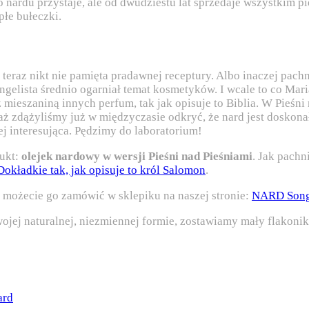
y do nardu przystaje, ale od dwudziestu lat sprzedaje wszystkim
płe bułeczki.
raz nikt nie pamięta pradawnej receptury. Albo inaczej pachniał
ngelista średnio ogarniał temat kosmetyków. I wcale to co Mari
 mieszaniną innych perfum, tak jak opisuje to Biblia. W Pieśn
ż zdążyliśmy już w międzyczasie odkryć, że nard jest doskona
ej interesująca. Pędzimy do laboratorium!
dukt:
olejek nardowy w wersji Pieśni nad Pieśniami
. Jak pachn
Dokładkie tak, jak opisuje to król Salomon
.
, możecie go zamówić w sklepiku na naszej stronie:
NARD Song 
ojej naturalnej, niezmiennej formie, zostawiamy mały flakonik
ard