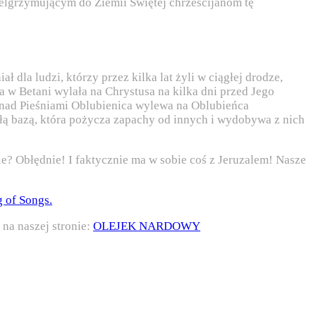
 pielgrzymującym do Ziemii Świętej chrześcijanom tę
 dla ludzi, którzy przez kilka lat żyli w ciągłej drodze,
a w Betani wylała na Chrystusa na kilka dni przed Jego
i nad Pieśniami Oblubienica wylewa na Oblubieńca
łą bazą, która pożycza zapachy od innych i wydobywa z nich
ie? Obłędnie! I faktycznie ma w sobie coś z Jeruzalem! Nasze
of Songs.
 na naszej stronie:
OLEJEK NARDOWY