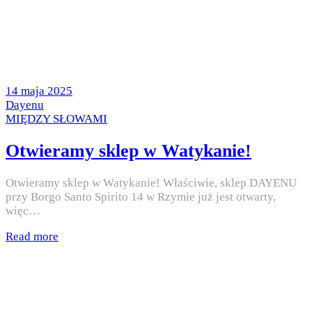
Posted
14 maja 2025
on
by
Dayenu
Posted
MIĘDZY SŁOWAMI
in
Otwieramy sklep w Watykanie!
Otwieramy sklep w Watykanie! Właściwie, sklep DAYENU
przy Borgo Santo Spirito 14 w Rzymie już jest otwarty,
więc…
Read more