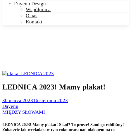
Dayenu Design
Współpraca
O nas
Kontakt
LEDNICA 2023! Mamy plakat!
Posted
30 marca 2023
16 sierpnia 2023
on
by
Dayenu
Posted
MIĘDZY SŁOWAMI
in
LEDNICA 2023! Mamy plakat! Skąd? To proste! Sami go robiliśmy!
Zobaczcie jak wyglądała w tym roku praca nad plakatem na to