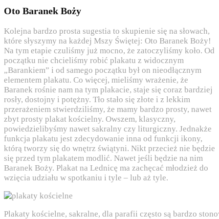
Oto Baranek Boży
Kolejna bardzo prosta sugestia to skupienie się na słowach,
które słyszymy na każdej Mszy Świętej: Oto Baranek Boży!
Na tym etapie czuliśmy już mocno, że zatoczyliśmy koło. Od
początku nie chcieliśmy robić plakatu z widocznym
„Barankiem” i od samego początku był on nieodłącznym
elementem plakatu. Co więcej, mieliśmy wrażenie, że
Baranek rośnie nam na tym plakacie, staje się coraz bardziej
rosły, dostojny i potężny. Tło stało się złote i z lekkim
przerażeniem stwierdziliśmy, że mamy bardzo prosty, nawet
zbyt prosty plakat kościelny. Owszem, klasyczny,
powiedzielibyśmy nawet sakralny czy liturgiczny. Jednakże
funkcja plakatu jest zdecydowanie inna od funkcji ikony,
którą tworzy się do wnętrz świątyni. Nikt przecież nie będzie
się przed tym plakatem modlić. Nawet jeśli będzie na nim
Baranek Boży. Plakat na Lednicę ma zachęcać młodzież do
wzięcia udziału w spotkaniu i tyle – lub aż tyle.
Plakaty kościelne, sakralne, dla parafii często są bardzo stono