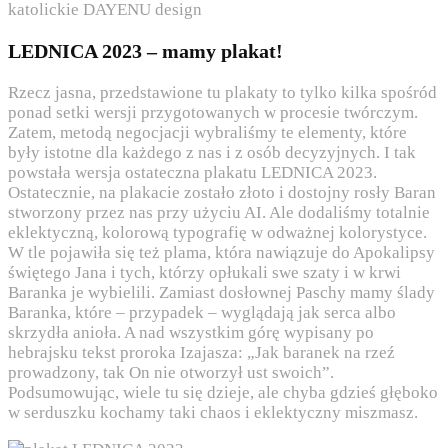
katolickie DAYENU design
LEDNICA 2023 – mamy plakat!
Rzecz jasna, przedstawione tu plakaty to tylko kilka spośród
ponad setki wersji przygotowanych w procesie twórczym.
Zatem, metodą negocjacji wybraliśmy te elementy, które
były istotne dla każdego z nas i z osób decyzyjnych. I tak
powstała wersja ostateczna plakatu LEDNICA 2023.
Ostatecznie, na plakacie zostało złoto i dostojny rosły Baran
stworzony przez nas przy użyciu AI. Ale dodaliśmy totalnie
eklektyczną, kolorową typografię w odważnej kolorystyce.
W tle pojawiła się też plama, która nawiązuje do Apokalipsy
świętego Jana i tych, którzy opłukali swe szaty i w krwi
Baranka je wybielili. Zamiast dosłownej Paschy mamy ślady
Baranka, które – przypadek – wyglądają jak serca albo
skrzydła anioła. A nad wszystkim górę wypisany po
hebrajsku tekst proroka Izajasza: „Jak
baran
ek na rzeź
prowadzony, tak On nie otworzył ust swoich”.
Podsumowując, wiele tu się dzieje, ale chyba gdzieś głęboko
w serduszku kochamy taki chaos i eklektyczny miszmasz.