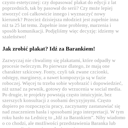
czysto estetycznej: czy dopasować plakat do edycji z lat
poprzednich, tak by pasował do serii? Czy może lepiej
stworzyć coś całkowicie innego i wyznaczyć nowy
kierunek? Przecież dzisiejsza młodzież jest zupełnie inna
niż ta 25 lat temu. Zupełnie inne problemy, marzenia i
sposób komunikacji. Podjęliśmy więc decyzję: idziemy w
szaleństwo!
Jak zrobić plakat? Idź za Barankiem!
Zazwyczaj nie chwalimy się plakatami, które odpadły w
procesie twórczym. Po pierwsze dlatego, że mają one
charakter szkicowy. Fonty, czyli tak zwane czcionki,
odstępy, marginesy, a nawet kompozycja są w fazie
roboczej. Więcej tu trzeba sobie wyobrazić i dopowiedzieć,
niż uznać za pewnik, gotowy do wrzucenia w social media.
Po drugie, te projekty powstają często intuicyjnie, bez
szerszych konsultacji z osobami decyzyjnymi. Często
dopiero po rozpoczęciu pracy, zaczynamy zastanawiać się
nad znaczeniem hasła i sposobami jego interpretacji. W tym
roku hasło na Lednicę to „Idź za Barankiem”. Niby wiadomo
o co chodzi, ale możliwości przedstawienia Baranka lub