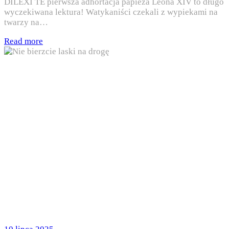
DILEXI TE pierwsza adhortacja papieża Leona XIV to długo
wyczekiwana lektura! Watykaniści czekali z wypiekami na
twarzy na…
Read more
Posted