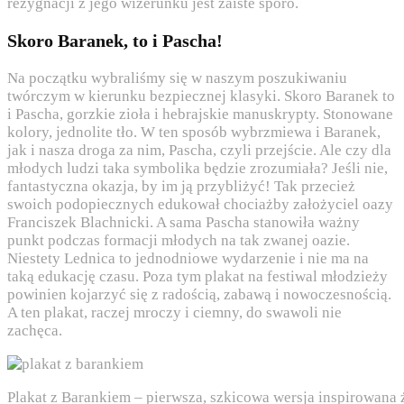
rezygnacji z jego wizerunku jest zaiste sporo.
Skoro Baranek, to i Pascha!
Na początku wybraliśmy się w naszym poszukiwaniu
twórczym w kierunku bezpiecznej klasyki. Skoro Baranek to
i Pascha, gorzkie zioła i hebrajskie manuskrypty. Stonowane
kolory, jednolite tło. W ten sposób wybrzmiewa i Baranek,
jak i nasza droga za nim, Pascha, czyli przejście. Ale czy dla
młodych ludzi taka symbolika będzie zrozumiała? Jeśli nie,
fantastyczna okazja, by im ją przybliżyć! Tak przecież
swoich podopiecznych edukował chociażby założyciel oazy
Franciszek Blachnicki. A sama Pascha stanowiła ważny
punkt podczas formacji młodych na tak zwanej oazie.
Niestety Lednica to jednodniowe wydarzenie i nie ma na
taką edukację czasu. Poza tym plakat na festiwal młodzieży
powinien kojarzyć się z radością, zabawą i nowoczesnością.
A ten plakat, raczej mroczy i ciemny, do swawoli nie
zachęca.
Plakat z Barankiem – pierwsza, szkicowa wersja inspirowana 