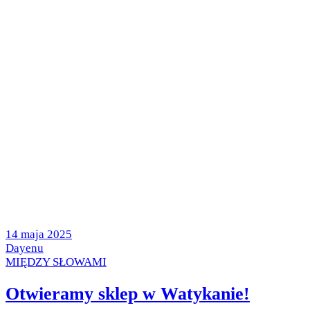
Posted
14 maja 2025
on
by
Dayenu
Posted
MIĘDZY SŁOWAMI
in
Otwieramy sklep w Watykanie!