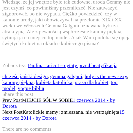
Wiedząc, że jej wnętrze było tak cudowne, uroda Gemmy nie
jest czymś, co powinniśmy przemilczeć. Nie zauważyć,
zignorować, bo nie wypada. Ciężko powiedzieć, czy w
kanonie urody, jaki obowiązywał na przełomie XIX i XX
wieku we Włoszech Gemma Galgani uznawana była za
atrakcyjną. Ale z pewnością współczesne kanony piękna,
sytuują ją na miejscu top model. A jak Wam podoba się opcja
świętych kobiet na okładce kobiecego pisma?
Zobacz też:
Paulina Jaricot – cytaty przed beatyfikacją
chrześcijański design
,
gemma galgani
,
holy is the new sexy
,
kanony piękna
,
kobieta katolicka
,
prasa dla kobiet
,
top
model
,
vogue biblia
Share this post
Nawigacja
Prev Post
MIEJCIE SÓL W SOBIE
1 czerwca 2014 - by
Dorota
wpisu
Next Post
Katolickie memy: zmieszana, nie wstrząśnięta
15
czerwca 2014 - by Dorota
There are no comments