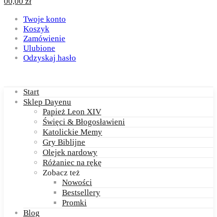
0
0,00
zł
Twoje konto
Koszyk
Zamówienie
Ulubione
Odzyskaj hasło
Start
Sklep Dayenu
Papież Leon XIV
Święci & Błogosławieni
Katolickie Memy
Gry Biblijne
Olejek nardowy
Różaniec na rękę
Zobacz też
Nowości
Bestsellery
Promki
Blog