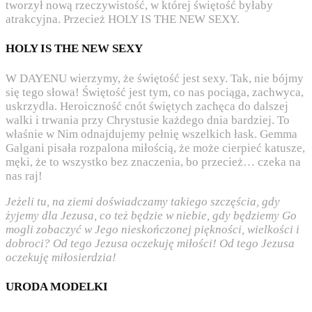
tworzył nową rzeczywistość, w której świętość byłaby
atrakcyjna. Przecież HOLY IS THE NEW SEXY.
HOLY IS THE NEW SEXY
W DAYENU wierzymy, że świętość jest sexy. Tak, nie bójmy
się tego słowa! Świętość jest tym, co nas pociąga, zachwyca,
uskrzydla. Heroiczność cnót świętych zachęca do dalszej
walki i trwania przy Chrystusie każdego dnia bardziej. To
właśnie w Nim odnajdujemy pełnię wszelkich łask. Gemma
Galgani pisała rozpalona miłością, że może cierpieć katusze,
męki, że to wszystko bez znaczenia, bo przecież… czeka na
nas raj!
Jeżeli tu, na ziemi doświadczamy takiego szczęścia, gdy
żyjemy dla Jezusa, co też będzie w niebie, gdy będziemy Go
mogli zobaczyć w Jego nieskończonej piękności, wielkości i
dobroci? Od tego Jezusa oczekuję miłości! Od tego Jezusa
oczekuję miłosierdzia!
URODA MODELKI