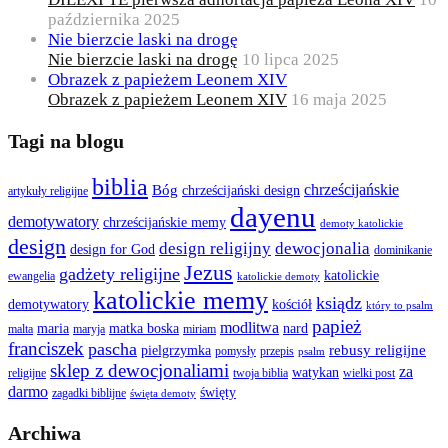
października 2025
Nie bierzcie laski na drogę
Nie bierzcie laski na drogę
10 lipca 2025
Obrazek z papieżem Leonem XIV
Obrazek z papieżem Leonem XIV
16 maja 2025
Tagi na blogu
biblia
chrześcijańskie
Bóg
chrześcijański design
artykuły religijne
dayenu
demotywatory
chrześcijańskie memy
demoty katolickie
design
design religijny
dewocjonalia
design for God
dominikanie
Jezus
gadżety religijne
katolickie
ewangelia
katolickie demoty
katolickie memy
ksiądz
demotywatory
kościół
który to psalm
papież
modlitwa
maria
matka boska
nard
malta
maryja
miriam
franciszek
pascha
rebusy religijne
pielgrzymka
pomysły
przepis
psalm
sklep z dewocjonaliami
za
watykan
religijne
twoja biblia
wielki post
darmo
święty
zagadki biblijne
święta demoty
Archiwa