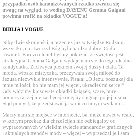
przypadku osób kanonizowanych rzadko zwraca się
uwagę na wygląd, to według DAYENU Gemma Galgani
powinna trafić na okładkę VOGUE’a!
BIBLIA I VOGUE
Niby dwie skrajności, a przecież już w Księdze Rodzaju,
wszystko, co stworzył Bóg było bardzo dobre. Ciało
również. Bardzo chcielibyśmy pokazać, że świętość jest
atrakcyjna. Gemma Galgani wydaje nam się do tego idealną
kandydatką. Zachwyca pięknem swojej duszy i ciała. Ta
młoda, włoska mistyczka, przeżywała swoją miłość do
Jezusa niezwykle intensywnie. Pisała: „O Jezu, poszukaj dla
mnie miłości, bo nie mam jej więcej, ukradłeś mi serce!”
Gdy widzimy kiczowate okładki książek, szare, bure i
ponure, raczej nie zachęcają one, by sięgnąć po jej pisma.
Stąd pomysł, że przedstawić ją w nieco innym wydaniu…
Marzy nam się miejsce w internecie, ba, może nawet w realu,
w którym przekaz dla chrześcijan nie odbiegałby od
wypracowanych w wielkim świecie standardów graficznych
i aktualnych trendów mody – więcej – wyprzedzał je i sam