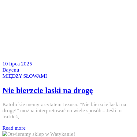
Posted
10 lipca 2025
on
by
Dayenu
Posted
MIĘDZY SŁOWAMI
in
Nie bierzcie laski na drogę
Katolickie memy z cytatem Jezusa: "Nie bierzcie laski na
drogę!" można interpretować na wiele sposób... Jeśli tu
trafiłeś,…
Read more