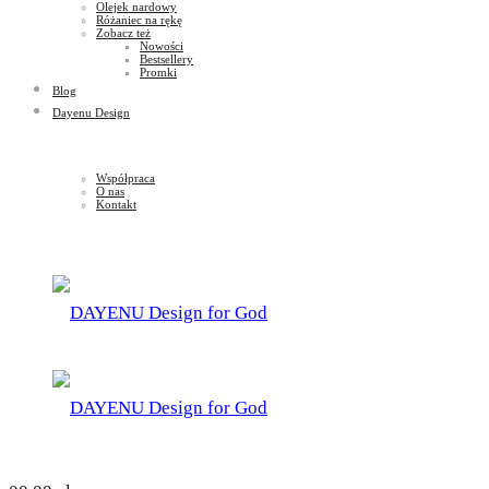
Olejek nardowy
Różaniec na rękę
Zobacz też
Nowości
Bestsellery
Promki
Blog
Dayenu Design
Współpraca
O nas
Kontakt