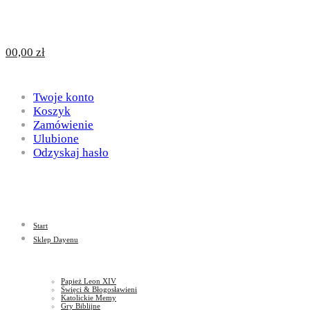
Design
DAYENU
0
0,00
zł
for
Twoje konto
Design
Koszyk
Zamówienie
Ulubione
Odzyskaj hasło
God
for
Start
God
Sklep Dayenu
Papież Leon XIV
Święci & Błogosławieni
Katolickie Memy
Gry Biblijne