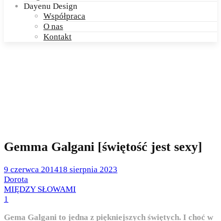
Dayenu Design
Współpraca
O nas
Kontakt
Gemma Galgani [świętość jest sexy]
Posted
9 czerwca 2014
18 sierpnia 2023
on
by
Dorota
Posted
MIĘDZY SŁOWAMI
in
1
Gema Galgani to jedna z piękniejszych świętych. I choć w