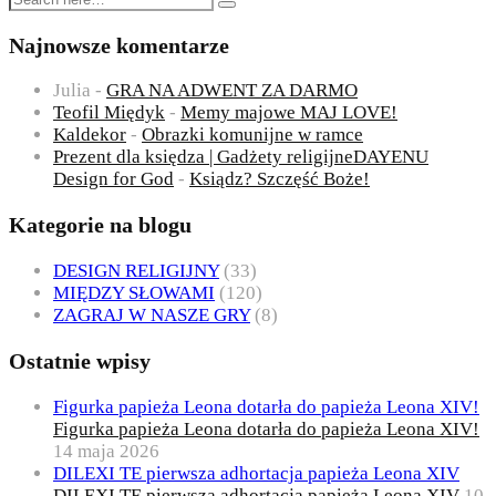
Najnowsze komentarze
Julia
-
GRA NA ADWENT ZA DARMO
Teofil Międyk
-
Memy majowe MAJ LOVE!
Kaldekor
-
Obrazki komunijne w ramce
Prezent dla księdza | Gadżety religijneDAYENU
Design for God
-
Ksiądz? Szczęść Boże!
Kategorie na blogu
DESIGN RELIGIJNY
(33)
MIĘDZY SŁOWAMI
(120)
ZAGRAJ W NASZE GRY
(8)
Ostatnie wpisy
Figurka papieża Leona dotarła do papieża Leona XIV!
Figurka papieża Leona dotarła do papieża Leona XIV!
14 maja 2026
DILEXI TE pierwsza adhortacja papieża Leona XIV
DILEXI TE pierwsza adhortacja papieża Leona XIV
10