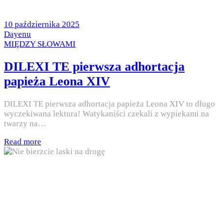
Posted
10 października 2025
on
by
Dayenu
Posted
MIĘDZY SŁOWAMI
in
DILEXI TE pierwsza adhortacja
papieża Leona XIV
DILEXI TE pierwsza adhortacja papieża Leona XIV to długo
wyczekiwana lektura! Watykaniści czekali z wypiekami na
twarzy na…
Read more