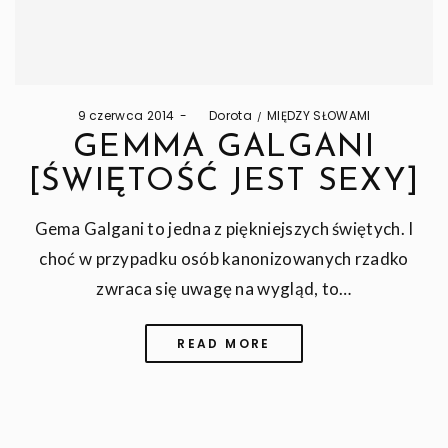
Posted
Posted
9 czerwca 2014
by
Dorota
MIĘDZY SŁOWAMI
on
in
GEMMA GALGANI
[ŚWIĘTOŚĆ JEST SEXY]
Gema Galgani to jedna z piękniejszych świętych. I
choć w przypadku osób kanonizowanych rzadko
zwraca się uwagę na wygląd, to…
READ MORE