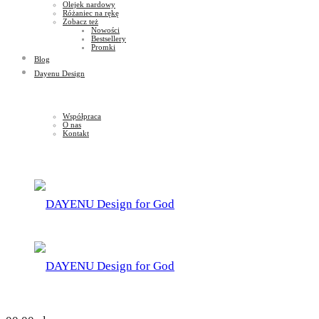
Olejek nardowy
Różaniec na rękę
Zobacz też
Nowości
Bestsellery
Promki
Blog
Dayenu Design
Współpraca
O nas
Kontakt