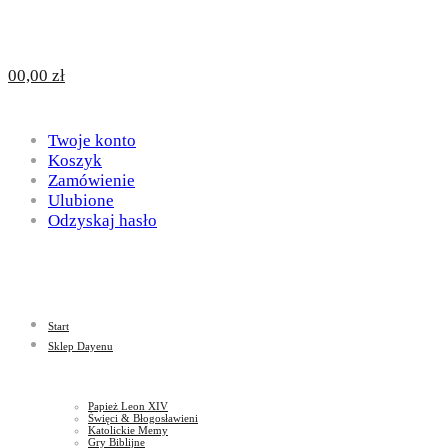
Design
DAYENU
0
0,00
zł
for
Twoje konto
Design
Koszyk
Zamówienie
Ulubione
Odzyskaj hasło
God
for
Start
God
Sklep Dayenu
Papież Leon XIV
Święci & Błogosławieni
Katolickie Memy
Gry Biblijne