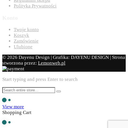
Regulamin sklepu
Polityka Prywatności
Konto
Twoje konto
Koszyk
Zamówienie
Ulubione
© 2026 Dayenu Design | Grafika: DAYENU DESIGN | Strona
stworzona przez:
Lemonweb.pl
Start typing and press Enter to search
View more
Shopping Cart