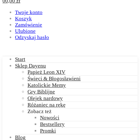
0
0,00
zł
Twoje konto
Koszyk
Zamówienie
Ulubione
Odzyskaj hasło
Start
Sklep Dayenu
Papież Leon XIV
Święci & Błogosławieni
Katolickie Memy
Gry Biblijne
Olejek nardowy
Różaniec na rękę
Zobacz też
Nowości
Bestsellery
Promki
Blog