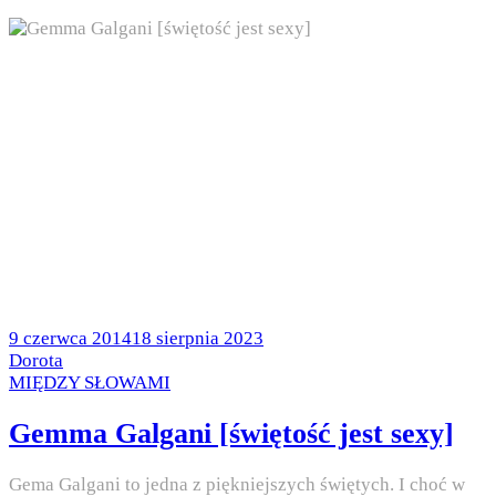
Posted
9 czerwca 2014
18 sierpnia 2023
on
by
Dorota
Posted
MIĘDZY SŁOWAMI
in
Gemma Galgani [świętość jest sexy]
Gema Galgani to jedna z piękniejszych świętych. I choć w