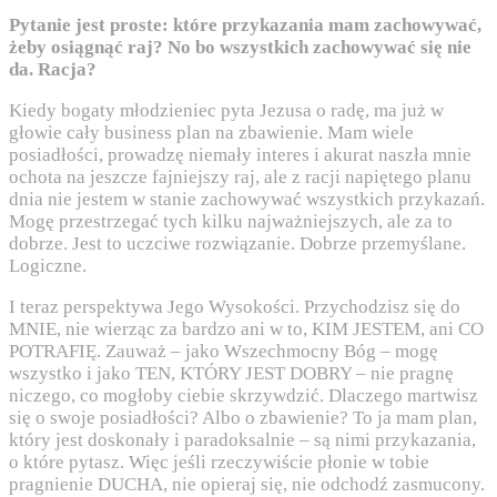
Pytanie jest proste: które przykazania mam zachowywać,
żeby osiągnąć raj? No bo wszystkich zachowywać się nie
da. Racja?
Kiedy bogaty młodzieniec pyta Jezusa o radę, ma już w
głowie cały business plan na zbawienie. Mam wiele
posiadłości, prowadzę niemały interes i akurat naszła mnie
ochota na jeszcze fajniejszy raj, ale z racji napiętego planu
dnia nie jestem w stanie zachowywać wszystkich przykazań.
Mogę przestrzegać tych kilku najważniejszych, ale za to
dobrze. Jest to uczciwe rozwiązanie. Dobrze przemyślane.
Logiczne.
I teraz perspektywa Jego Wysokości. Przychodzisz się do
MNIE, nie wierząc za bardzo ani w to, KIM JESTEM, ani CO
POTRAFIĘ. Zauważ – jako Wszechmocny Bóg – mogę
wszystko i jako TEN, KTÓRY JEST DOBRY – nie pragnę
niczego, co mogłoby ciebie skrzywdzić. Dlaczego martwisz
się o swoje posiadłości? Albo o zbawienie? To ja mam plan,
który jest doskonały i paradoksalnie – są nimi przykazania,
o które pytasz. Więc jeśli rzeczywiście płonie w tobie
pragnienie DUCHA, nie opieraj się, nie odchodź zasmucony.