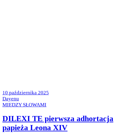
Posted
10 października 2025
on
by
Dayenu
Posted
MIĘDZY SŁOWAMI
in
DILEXI TE pierwsza adhortacja
papieża Leona XIV