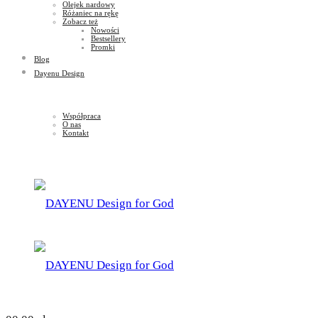
Olejek nardowy
Różaniec na rękę
Zobacz też
Nowości
Bestsellery
Promki
Blog
Dayenu Design
Współpraca
O nas
Kontakt