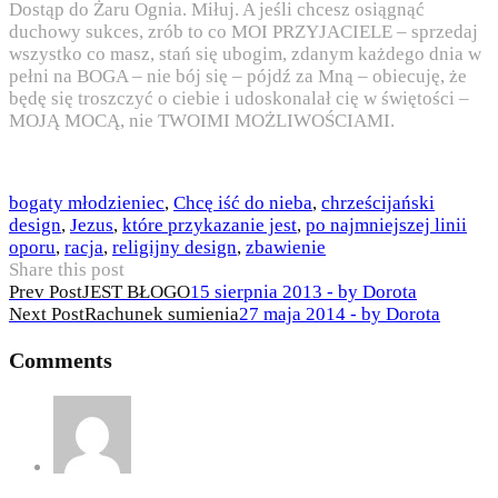
Dostąp do Żaru Ognia. Miłuj. A jeśli chcesz osiągnąć
duchowy sukces, zrób to co MOI PRZYJACIELE – sprzedaj
wszystko co masz, stań się ubogim, zdanym każdego dnia w
pełni na BOGA – nie bój się – pójdź za Mną – obiecuję, że
będę się troszczyć o ciebie i udoskonalał cię w świętości –
MOJĄ MOCĄ, nie TWOIMI MOŻLIWOŚCIAMI.
bogaty młodzieniec
,
Chcę iść do nieba
,
chrześcijański
design
,
Jezus
,
które przykazanie jest
,
po najmniejszej linii
oporu
,
racja
,
religijny design
,
zbawienie
Share this post
Nawigacja
Prev Post
JEST BŁOGO
15 sierpnia 2013 - by Dorota
Next Post
Rachunek sumienia
27 maja 2014 - by Dorota
wpisu
Comments