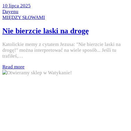
Posted
10 lipca 2025
on
by
Dayenu
Posted
MIĘDZY SŁOWAMI
in
Nie bierzcie laski na drogę
Katolickie memy z cytatem Jezusa: "Nie bierzcie laski na
drogę!" można interpretować na wiele sposób... Jeśli tu
trafiłeś,…
Read more