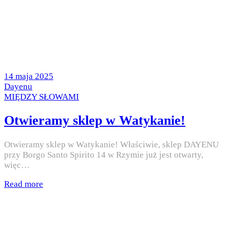
Posted
14 maja 2025
on
by
Dayenu
Posted
MIĘDZY SŁOWAMI
in
Otwieramy sklep w Watykanie!
Otwieramy sklep w Watykanie! Właściwie, sklep DAYENU
przy Borgo Santo Spirito 14 w Rzymie już jest otwarty,
więc…
Read more