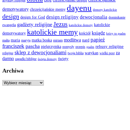
chrześcijański design
artykuły religijne
dayenu
demotywatory
chrześcijańskie memy
demoty katolickie
design
design religijny
dewocjonalia
design for God
dominikanie
Jezus
gadżety religijne
katolickie
ewangelia
katolickie demoty
katolickie memy
ksiądz
demotywatory
kościół
który to psalm
papież
modlitwa
maria
matka boska
nard
malta
maryja
miriam
franciszek
pascha
rebusy religijne
pielgrzymka
pomysły
przepis
psalm
sklep z dewocjonaliami
za
watykan
religijne
twoja biblia
wielki post
darmo
święty
zagadki biblijne
święta demoty
Archiwa
Archiwa