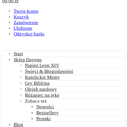
0
0,00
zł
Twoje konto
Koszyk
Zamówienie
Ulubione
Odzyskaj hasło
Start
Sklep Dayenu
Papież Leon XIV
Święci & Błogosławieni
Katolickie Memy
Gry Biblijne
Olejek nardowy
Różaniec na rękę
Zobacz też
Nowości
Bestsellery
Promki
Blog