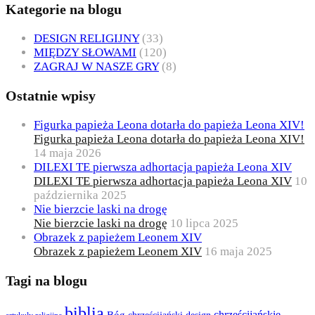
Kategorie na blogu
DESIGN RELIGIJNY
(33)
MIĘDZY SŁOWAMI
(120)
ZAGRAJ W NASZE GRY
(8)
Ostatnie wpisy
Figurka papieża Leona dotarła do papieża Leona XIV!
Figurka papieża Leona dotarła do papieża Leona XIV!
14 maja 2026
DILEXI TE pierwsza adhortacja papieża Leona XIV
DILEXI TE pierwsza adhortacja papieża Leona XIV
10
października 2025
Nie bierzcie laski na drogę
Nie bierzcie laski na drogę
10 lipca 2025
Obrazek z papieżem Leonem XIV
Obrazek z papieżem Leonem XIV
16 maja 2025
Tagi na blogu
biblia
chrześcijańskie
Bóg