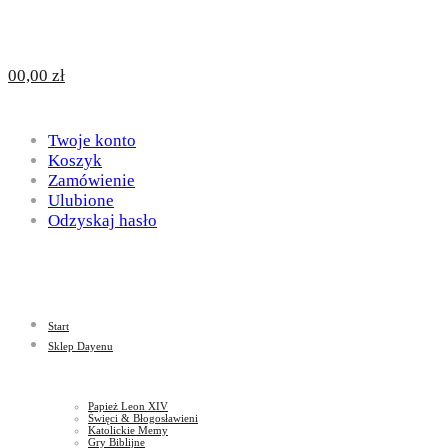
Design
DAYENU
0
0,00
zł
for
Twoje konto
Design
Koszyk
Zamówienie
Ulubione
Odzyskaj hasło
God
for
Start
God
Sklep Dayenu
Papież Leon XIV
Święci & Błogosławieni
Katolickie Memy
Gry Biblijne