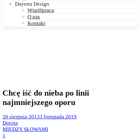
Dayenu Design
Współpraca
O nas
Kontakt
Chcę iść do nieba po linii
najmniejszego oporu
Posted
20 sierpnia 2013
3 listopada 2019
on
by
Dorota
Posted
MIĘDZY SŁOWAMI
in
1