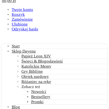
0
0,00
zł
Twoje konto
Koszyk
Zamówienie
Ulubione
Odzyskaj hasło
Start
Sklep Dayenu
Papież Leon XIV
Święci & Błogosławieni
Katolickie Memy
Gry Biblijne
Olejek nardowy
Różaniec na rękę
Zobacz też
Nowości
Bestsellery
Promki
Blog