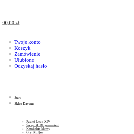
Design
DAYENU
0
0,00
zł
for
Twoje konto
Design
Koszyk
Zamówienie
Ulubione
Odzyskaj hasło
God
for
Start
God
Sklep Dayenu
Papież Leon XIV
Święci & Błogosławieni
Katolickie Memy
Gry Biblijne