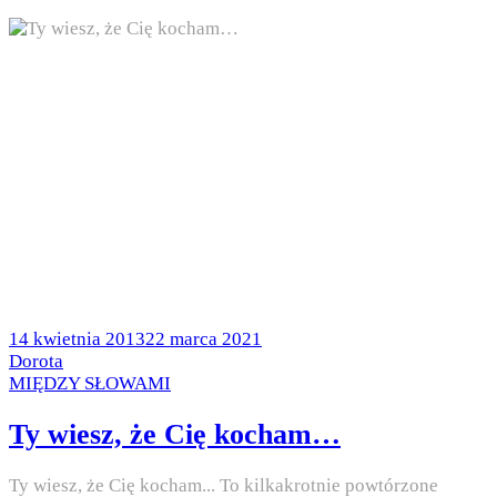
Posted
14 kwietnia 2013
22 marca 2021
on
by
Dorota
Posted
MIĘDZY SŁOWAMI
in
Ty wiesz, że Cię kocham…
Ty wiesz, że Cię kocham... To kilkakrotnie powtórzone