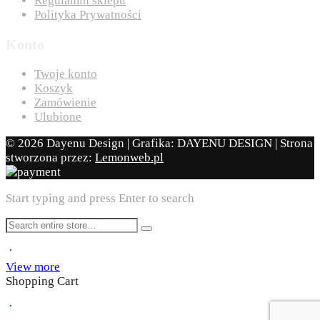
Regulamin sklepu
Polityka Prywatności
Konto
Twoje konto
Koszyk
Zamówienie
Ulubione
© 2026 Dayenu Design | Grafika: DAYENU DESIGN | Strona
stworzona przez:
Lemonweb.pl
Start typing and press Enter to search
View more
Shopping Cart