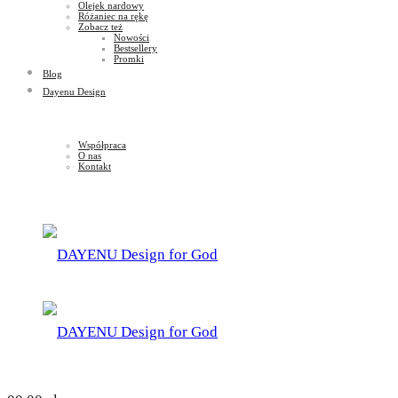
Olejek nardowy
Różaniec na rękę
Zobacz też
Nowości
Bestsellery
Promki
Blog
Dayenu Design
Współpraca
O nas
Kontakt