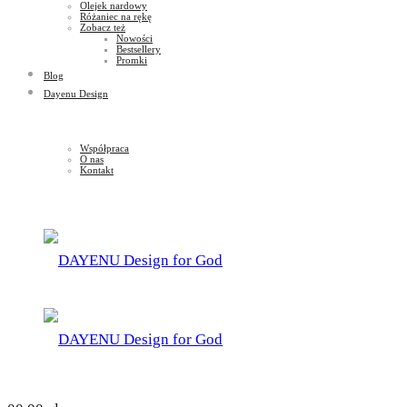
Olejek nardowy
Różaniec na rękę
Zobacz też
Nowości
Bestsellery
Promki
Blog
Dayenu Design
Współpraca
O nas
Kontakt