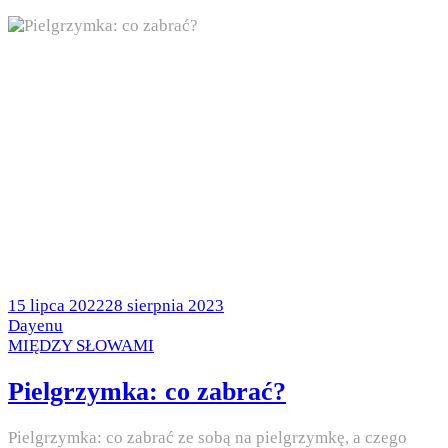
Posted
15 lipca 2022
28 sierpnia 2023
on
by
Dayenu
Posted
MIĘDZY SŁOWAMI
in
Pielgrzymka: co zabrać?
Pielgrzymka: co zabrać ze sobą na pielgrzymkę, a czego