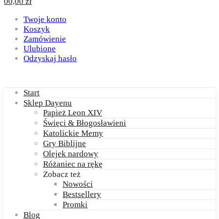
0
0,00
zł
Twoje konto
Koszyk
Zamówienie
Ulubione
Odzyskaj hasło
Start
Sklep Dayenu
Papież Leon XIV
Święci & Błogosławieni
Katolickie Memy
Gry Biblijne
Olejek nardowy
Różaniec na rękę
Zobacz też
Nowości
Bestsellery
Promki
Blog