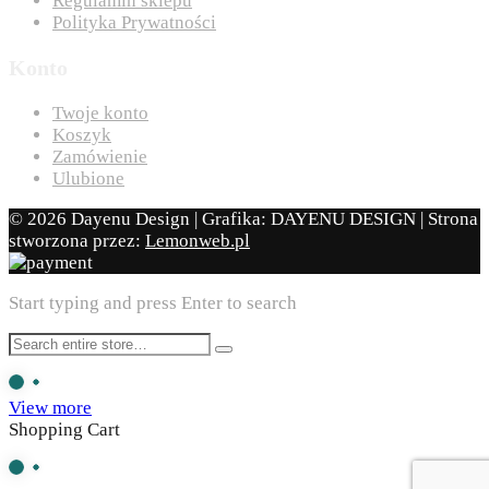
Regulamin sklepu
Polityka Prywatności
Konto
Twoje konto
Koszyk
Zamówienie
Ulubione
© 2026 Dayenu Design | Grafika: DAYENU DESIGN | Strona
stworzona przez:
Lemonweb.pl
Start typing and press Enter to search
View more
Shopping Cart