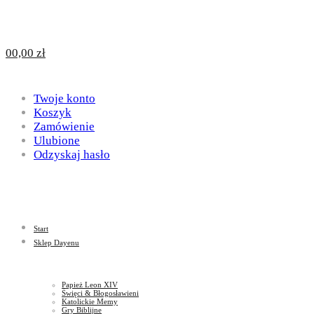
Design
DAYENU
0
0,00
zł
for
Twoje konto
Design
Koszyk
Zamówienie
Ulubione
Odzyskaj hasło
God
for
Start
God
Sklep Dayenu
Papież Leon XIV
Święci & Błogosławieni
Katolickie Memy
Gry Biblijne