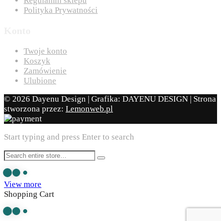
Regulamin sklepu
Polityka Prywatności
Konto
Twoje konto
Koszyk
Zamówienie
Ulubione
© 2026 Dayenu Design | Grafika: DAYENU DESIGN | Strona
stworzona przez:
Lemonweb.pl
Start typing and press Enter to search
View more
Shopping Cart