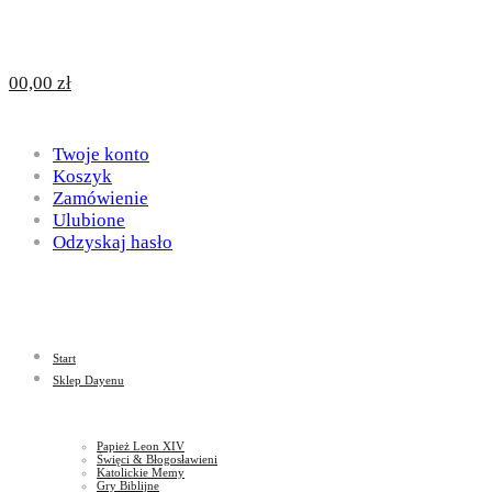
Design
DAYENU
0
0,00
zł
for
Twoje konto
Design
Koszyk
Zamówienie
Ulubione
Odzyskaj hasło
God
for
Start
God
Sklep Dayenu
Papież Leon XIV
Święci & Błogosławieni
Katolickie Memy
Gry Biblijne