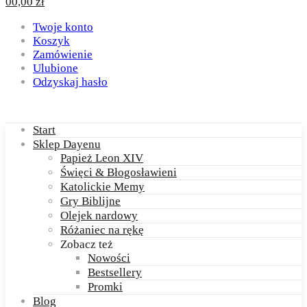
0
0,00
zł
Twoje konto
Koszyk
Zamówienie
Ulubione
Odzyskaj hasło
Start
Sklep Dayenu
Papież Leon XIV
Święci & Błogosławieni
Katolickie Memy
Gry Biblijne
Olejek nardowy
Różaniec na rękę
Zobacz też
Nowości
Bestsellery
Promki
Blog