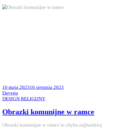
Posted
10 maja 2023
16 sierpnia 2023
on
by
Dayenu
Posted
DESIGN RELIGIJNY
in
Obrazki komunijne w ramce
Obrazki komunijne w ramce to chyba najbardziej