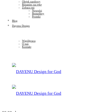
Olejek nardowy
Różaniec na rękę
Zobacz też
Nowości
Bestsellery
Promki
Blog
Dayenu Design
Współpraca
O nas
Kontakt