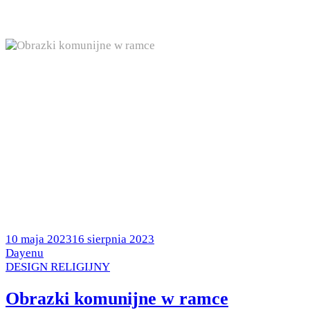
Posted
10 maja 2023
16 sierpnia 2023
on
by
Dayenu
Posted
DESIGN RELIGIJNY
in
Obrazki komunijne w ramce