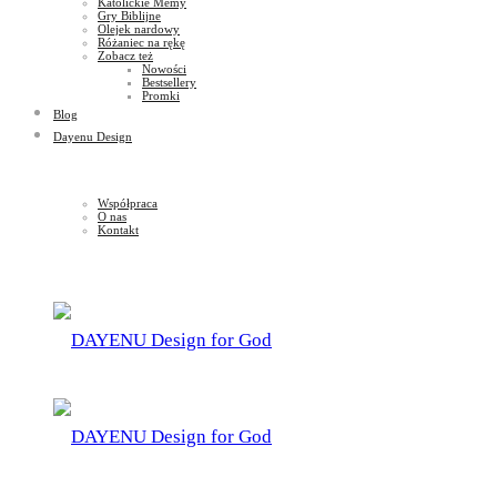
Katolickie Memy
Gry Biblijne
Olejek nardowy
Różaniec na rękę
Zobacz też
Nowości
Bestsellery
Promki
Blog
Dayenu Design
Współpraca
O nas
Kontakt