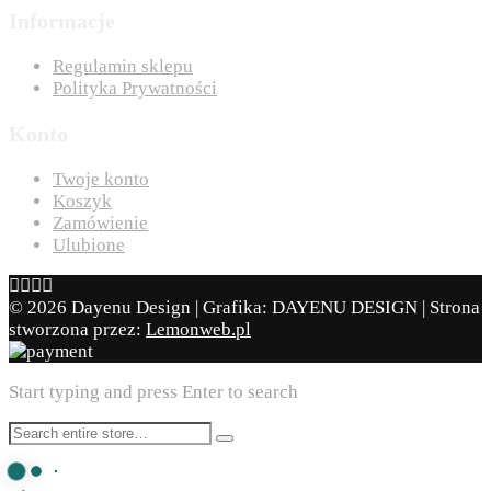
Informacje
Regulamin sklepu
Polityka Prywatności
Konto
Twoje konto
Koszyk
Zamówienie
Ulubione
© 2026 Dayenu Design | Grafika: DAYENU DESIGN | Strona
stworzona przez:
Lemonweb.pl
Start typing and press Enter to search