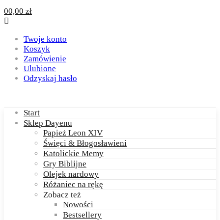
0
0,00
zł
Twoje konto
Koszyk
Zamówienie
Ulubione
Odzyskaj hasło
Start
Sklep Dayenu
Papież Leon XIV
Święci & Błogosławieni
Katolickie Memy
Gry Biblijne
Olejek nardowy
Różaniec na rękę
Zobacz też
Nowości
Bestsellery