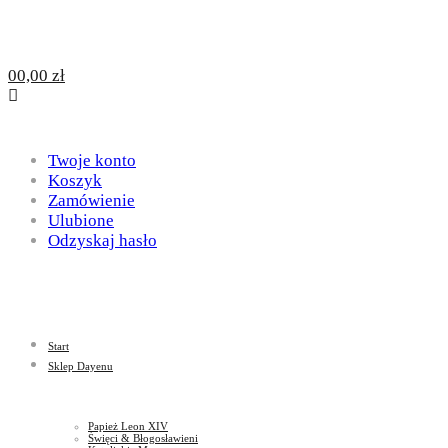
Design
DAYENU
0
0,00
zł
for
Design
Twoje konto
Koszyk
Zamówienie
Ulubione
God
Odzyskaj hasło
for
God
Start
Sklep Dayenu
Papież Leon XIV
Święci & Błogosławieni