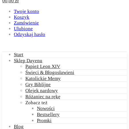
0
0,00
zł
Twoje konto
Koszyk
Zamówienie
Ulubione
Odzyskaj hasło
Start
Sklep Dayenu
Papież Leon XIV
Święci & Błogosławieni
Katolickie Memy
Gry Biblijne
Olejek nardowy
Różaniec na rękę
Zobacz też
Nowości
Bestsellery
Promki
Blog