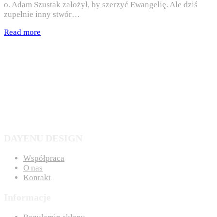
o. Adam Szustak założył, by szerzyć Ewangelię. Ale dziś
zupełnie inny stwór…
Read more
DAYENU DESIGN
Współpraca
O nas
Kontakt
Informacje