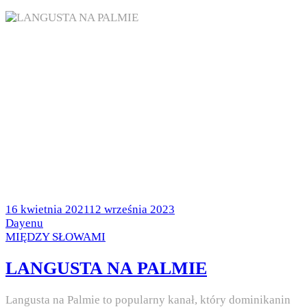
Posted
16 kwietnia 2021
12 września 2023
on
by
Dayenu
Posted
MIĘDZY SŁOWAMI
in
LANGUSTA NA PALMIE
Langusta na Palmie to popularny kanał, który dominikanin