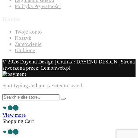
Regulamin sklepu
Polityka Prywatności
Konto
Twoje konto
Koszyk
Zamówienie
Ulubione
© 2026 Dayenu Design | Grafika: DAYENU DESIGN | Strona
stworzona przez:
Lemonweb.pl
Start typing and press Enter to search
View more
Shopping Cart