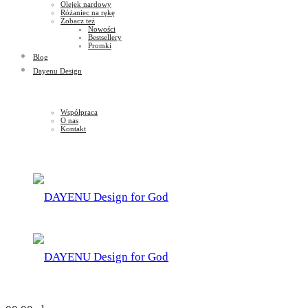
Olejek nardowy
Różaniec na rękę
Zobacz też
Nowości
Bestsellery
Promki
Blog
Dayenu Design
Współpraca
O nas
Kontakt