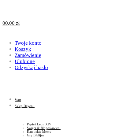
Design
DAYENU
0
0,00
zł
for
Twoje konto
Design
Koszyk
Zamówienie
Ulubione
Odzyskaj hasło
God
for
Start
God
Sklep Dayenu
Papież Leon XIV
Święci & Błogosławieni
Katolickie Memy
Gry Biblijne