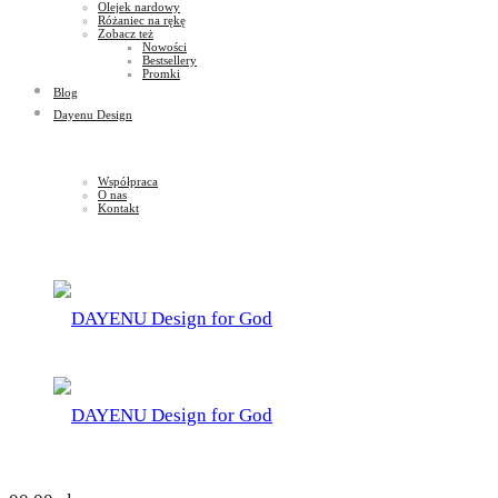
Olejek nardowy
Różaniec na rękę
Zobacz też
Nowości
Bestsellery
Promki
Blog
Dayenu Design
Współpraca
O nas
Kontakt