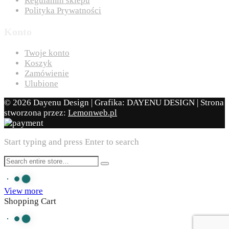
Regulamin sklepu
Polityka Prywatności
Konto
Twoje konto
Koszyk
Zamówienie
Ulubione
© 2026 Dayenu Design | Grafika: DAYENU DESIGN | Strona
stworzona przez:
Lemonweb.pl
Start typing and press Enter to search
View more
Shopping Cart