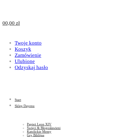
Design
DAYENU
0
0,00
zł
for
Twoje konto
Design
Koszyk
Zamówienie
Ulubione
Odzyskaj hasło
God
for
Start
God
Sklep Dayenu
Papież Leon XIV
Święci & Błogosławieni
Katolickie Memy
Gry Biblijne