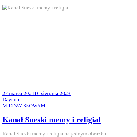
Posted
27 marca 2021
16 sierpnia 2023
on
by
Dayenu
Posted
MIĘDZY SŁOWAMI
in
Kanał Sueski memy i religia!
Kanał Sueski memy i religia na jednym obrazku!