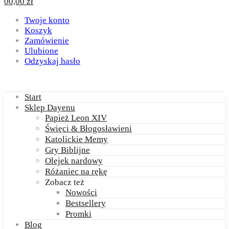
0
0,00
zł
Twoje konto
Koszyk
Zamówienie
Ulubione
Odzyskaj hasło
Start
Sklep Dayenu
Papież Leon XIV
Święci & Błogosławieni
Katolickie Memy
Gry Biblijne
Olejek nardowy
Różaniec na rękę
Zobacz też
Nowości
Bestsellery
Promki
Blog