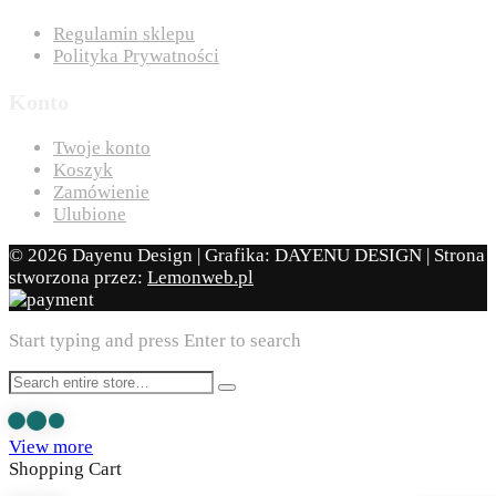
Regulamin sklepu
Polityka Prywatności
Konto
Twoje konto
Koszyk
Zamówienie
Ulubione
© 2026 Dayenu Design | Grafika: DAYENU DESIGN | Strona
stworzona przez:
Lemonweb.pl
Start typing and press Enter to search
View more
Shopping Cart