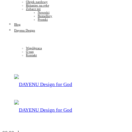
Olejek nardowy
Różaniec na rękę
Zobacz też
Nowości
Bestsellery
Promki
Blog
Dayenu Design
Współpraca
O nas
Kontakt