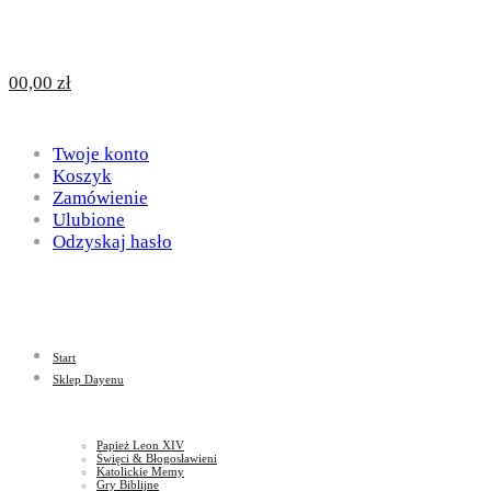
Design
DAYENU
0
0,00
zł
for
Twoje konto
Design
Koszyk
Zamówienie
Ulubione
Odzyskaj hasło
God
for
Start
God
Sklep Dayenu
Papież Leon XIV
Święci & Błogosławieni
Katolickie Memy
Gry Biblijne