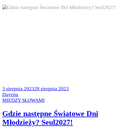
Posted
3 sierpnia 2023
28 sierpnia 2023
on
by
Dayenu
Posted
MIĘDZY SŁOWAMI
in
Gdzie następne Światowe Dni
Młodzieży? Seul2027!