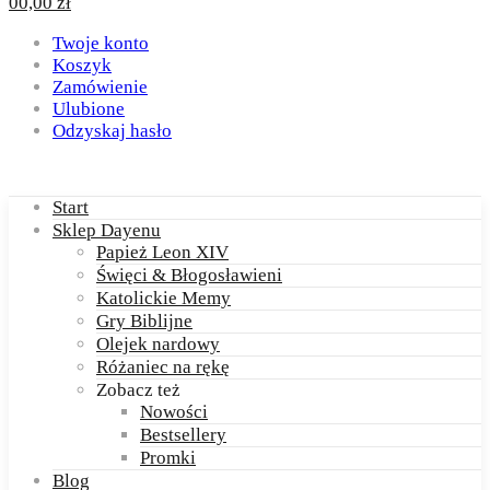
0
0,00
zł
Twoje konto
Koszyk
Zamówienie
Ulubione
Odzyskaj hasło
Start
Sklep Dayenu
Papież Leon XIV
Święci & Błogosławieni
Katolickie Memy
Gry Biblijne
Olejek nardowy
Różaniec na rękę
Zobacz też
Nowości
Bestsellery
Promki
Blog