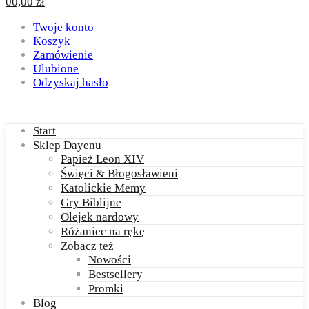
0
0,00
zł
Twoje konto
Koszyk
Zamówienie
Ulubione
Odzyskaj hasło
Start
Sklep Dayenu
Papież Leon XIV
Święci & Błogosławieni
Katolickie Memy
Gry Biblijne
Olejek nardowy
Różaniec na rękę
Zobacz też
Nowości
Bestsellery
Promki
Blog