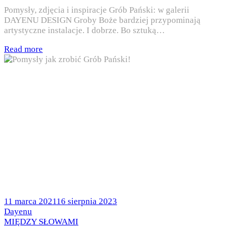
Pomysły, zdjęcia i inspiracje Grób Pański: w galerii
DAYENU DESIGN Groby Boże bardziej przypominają
artystyczne instalacje. I dobrze. Bo sztuką…
Read more
Posted
11 marca 2021
16 sierpnia 2023
on
by
Dayenu
Posted
MIĘDZY SŁOWAMI