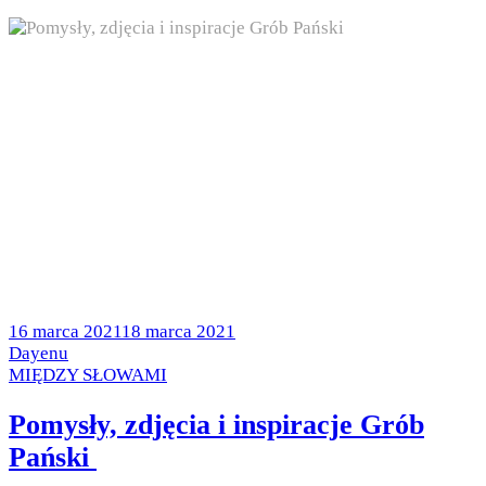
Posted
16 marca 2021
18 marca 2021
on
by
Dayenu
Posted
MIĘDZY SŁOWAMI
in
Pomysły, zdjęcia i inspiracje Grób
Pański