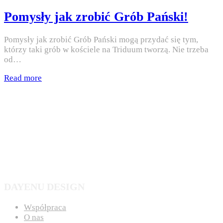
in
Pomysły jak zrobić Grób Pański!
Pomysły jak zrobić Grób Pański mogą przydać się tym,
którzy taki grób w kościele na Triduum tworzą. Nie trzeba
od…
Read more
DAYENU DESIGN
Współpraca
O nas