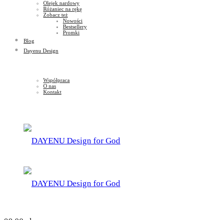
Olejek nardowy
Różaniec na rękę
Zobacz też
Nowości
Bestsellery
Promki
Blog
Dayenu Design
Współpraca
O nas
Kontakt