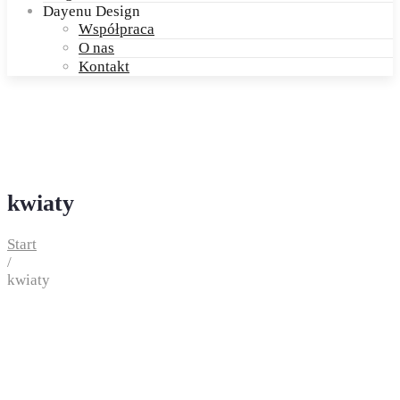
Dayenu Design
Współpraca
O nas
Kontakt
kwiaty
Start
/
kwiaty