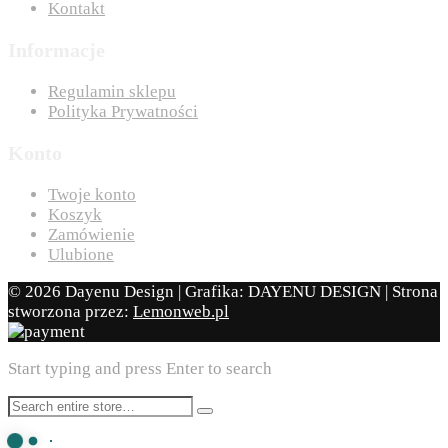
Kontakt
Informacje
Regulamin sklepu
Polityka Prywatności
Konto
Twoje konto
Koszyk
Zamówienie
Ulubione
© 2026 Dayenu Design | Grafika: DAYENU DESIGN | Strona
stworzona przez:
Lemonweb.pl
Start typing and press Enter to search