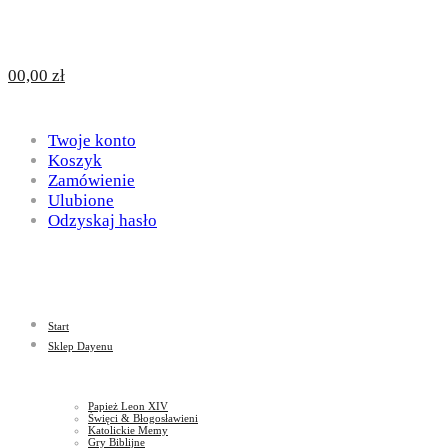
Design
DAYENU
0
0,00
zł
for
Twoje konto
Design
Koszyk
Zamówienie
Ulubione
Odzyskaj hasło
God
for
Start
God
Sklep Dayenu
Papież Leon XIV
Święci & Błogosławieni
Katolickie Memy
Gry Biblijne