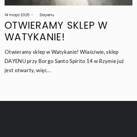
Posted
14 maja 2025
by
Dayenu
on
OTWIERAMY SKLEP W
WATYKANIE!
Otwieramy sklep w Watykanie! Właściwie, sklep
DAYENU przy Borgo Santo Spirito 14 w Rzymie już
jest otwarty, więc…