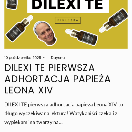
Posted
10 października 2025
by
Dayenu
on
DILEXI TE PIERWSZA
ADHORTACJA PAPIEŻA
LEONA XIV
DILEXI TE pierwsza adhortacja papieża Leona XIV to
długo wyczekiwana lektura! Watykaniści czekali z
wypiekami na twarzy na…