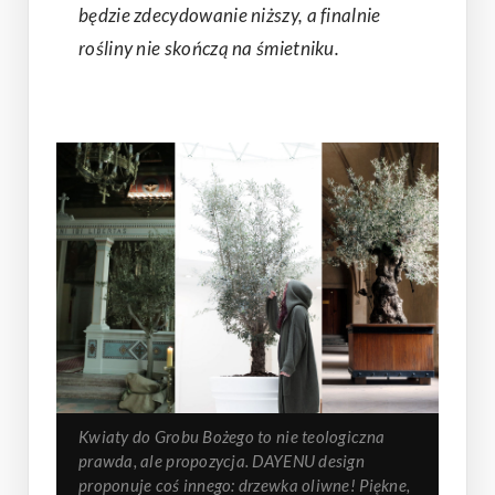
będzie zdecydowanie niższy, a finalnie
rośliny nie skończą na śmietniku.
Kwiaty do Grobu Bożego to nie teologiczna
prawda, ale propozycja. DAYENU design
proponuje coś innego: drzewka oliwne! Piękne,