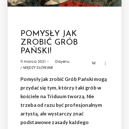
POMYSŁY JAK
ZROBIĆ GRÓB
PAŃSKI!
Posted
11 marca 2021
by
Dayenu
on
Posted
MIĘDZY SŁOWAMI
in
Pomysły jak zrobić Grób Pański mogą
przydać się tym, którzy taki grób w
kościele na Triduum tworzą. Nie
trzeba od razu być profesjonalnym
artystą, ale wystarczy znać
podstawowe zasady każdego