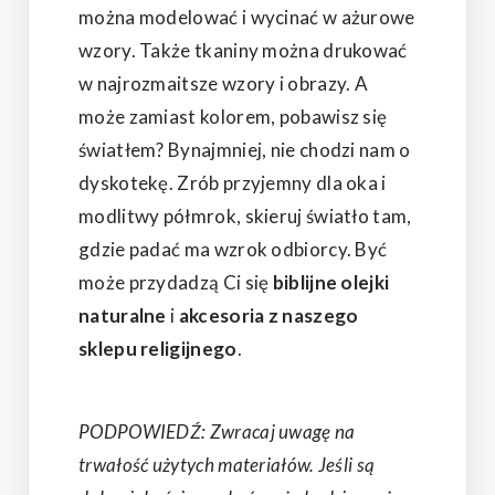
można modelować i wycinać w ażurowe
wzory. Także tkaniny można drukować
w najrozmaitsze wzory i obrazy. A
może zamiast kolorem, pobawisz się
światłem? Bynajmniej, nie chodzi nam o
dyskotekę. Zrób przyjemny dla oka i
modlitwy półmrok, skieruj światło tam,
gdzie padać ma wzrok odbiorcy. Być
może przydadzą Ci się
biblijne olejki
naturalne
i
akcesoria z naszego
sklepu religijnego
.
PODPOWIEDŹ: Zwracaj uwagę na
trwałość użytych materiałów. Jeśli są