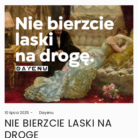
Posted
10 lipca 2025
by
Dayenu
on
NIE BIERZCIE LASKI NA
DROGĘ