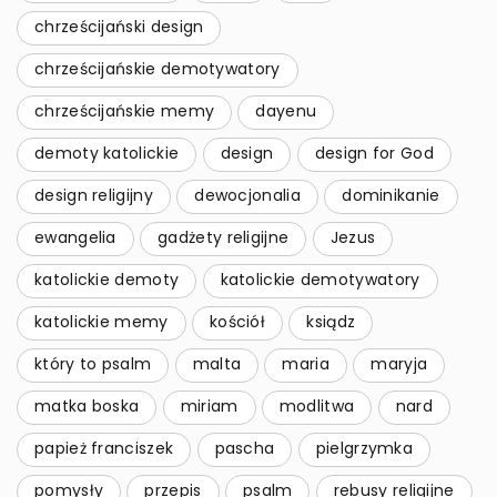
chrześcijański design
chrześcijańskie demotywatory
chrześcijańskie memy
dayenu
demoty katolickie
design
design for God
design religijny
dewocjonalia
dominikanie
ewangelia
gadżety religijne
Jezus
katolickie demoty
katolickie demotywatory
katolickie memy
kościół
ksiądz
który to psalm
malta
maria
maryja
matka boska
miriam
modlitwa
nard
papież franciszek
pascha
pielgrzymka
pomysły
przepis
psalm
rebusy religijne