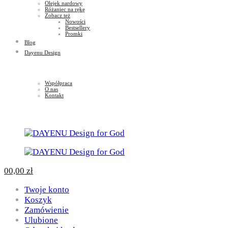
Olejek nardowy
Różaniec na rękę
Zobacz też
Nowości
Bestsellery
Promki
Blog
Dayenu Design
Współpraca
O nas
Kontakt
0
0,00
zł
Twoje konto
Koszyk
Zamówienie
Ulubione