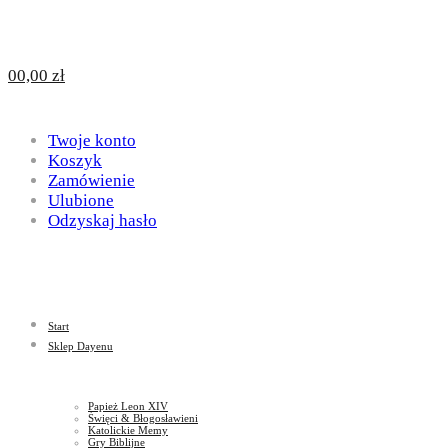
Design
DAYENU
0
0,00
zł
for
Twoje konto
Design
Koszyk
Zamówienie
Ulubione
Odzyskaj hasło
God
for
Start
God
Sklep Dayenu
Papież Leon XIV
Święci & Błogosławieni
Katolickie Memy
Gry Biblijne