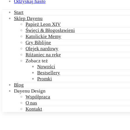
Odzyskaj hasło
Start
Sklep Dayenu
Papież Leon XIV
Święci & Błogosławieni
Katolickie Memy
Gry Biblijne
Olejek nardowy
Różaniec na rękę
Zobacz też
Nowości
Bestsellery
Promki
Blog
Dayenu Design
Współpraca
O nas
Kontakt