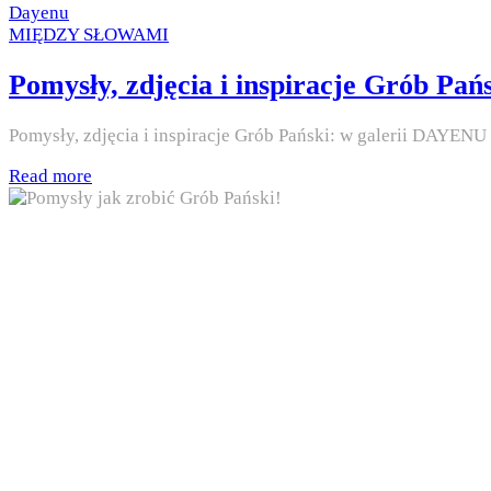
on
by
Dayenu
Posted
MIĘDZY SŁOWAMI
in
Pomysły, zdjęcia i inspiracje Grób Pań
Pomysły, zdjęcia i inspiracje Grób Pański: w galerii DAYEN
Read more