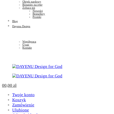
Olejek nardowy
Różaniec na rękę
Zobacz też
Nowości
Bestsellery
Promki
Blog
Dayenu Design
Współpraca
O nas
Kontakt
0
0,00
zł
Twoje konto
Koszyk
Zamówienie
Ulubione