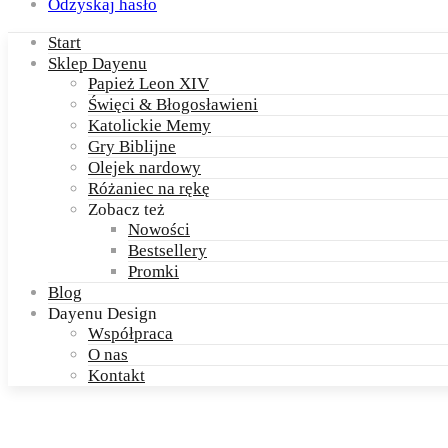
Odzyskaj hasło
Start
Sklep Dayenu
Papież Leon XIV
Święci & Błogosławieni
Katolickie Memy
Gry Biblijne
Olejek nardowy
Różaniec na rękę
Zobacz też
Nowości
Bestsellery
Promki
Blog
Dayenu Design
Współpraca
O nas
Kontakt