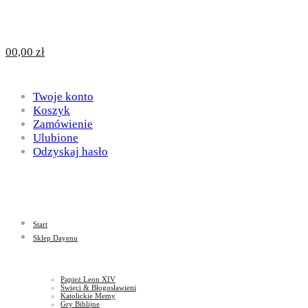
Design
DAYENU
0
0,00
zł
for
Twoje konto
Design
Koszyk
Zamówienie
Ulubione
Odzyskaj hasło
God
for
Start
God
Sklep Dayenu
Papież Leon XIV
Święci & Błogosławieni
Katolickie Memy
Gry Biblijne