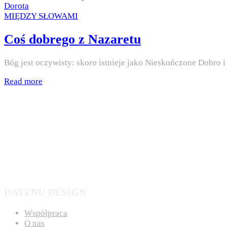
on
by
Dorota
Posted
MIĘDZY SŁOWAMI
in
Coś dobrego z Nazaretu
Bóg jest oczywisty: skoro istnieje jako Nieskończone Dobro 
Read more
DAYENU DESIGN
Współpraca
O nas