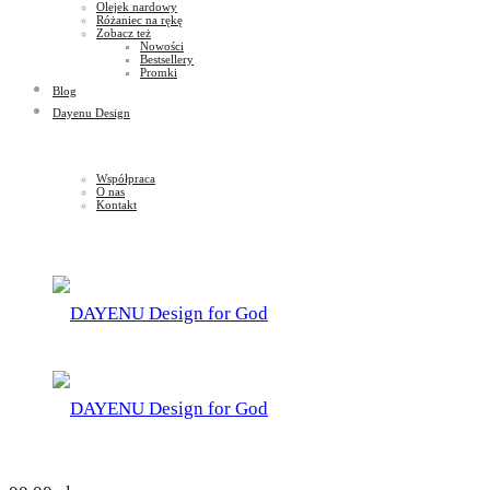
Olejek nardowy
Różaniec na rękę
Zobacz też
Nowości
Bestsellery
Promki
Blog
Dayenu Design
Współpraca
O nas
Kontakt