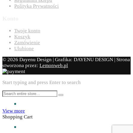
Regulamin sklepu
Polityka Prywatności
Konto
Twoje konto
Koszyk
Zamówienie
Ulubione
© 2026 Dayenu Design | Grafika: DAYENU DESIGN | Strona
stworzona przez:
Lemonweb.pl
Start typing and press Enter to search
View more
Shopping Cart