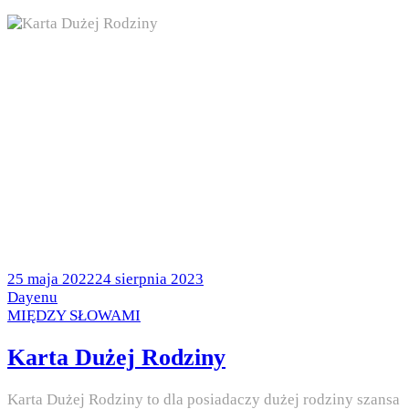
Posted
25 maja 2022
24 sierpnia 2023
on
by
Dayenu
Posted
MIĘDZY SŁOWAMI
in
Karta Dużej Rodziny
Karta Dużej Rodziny to dla posiadaczy dużej rodziny szansa