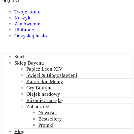
0
0,00
zł
Twoje konto
Koszyk
Zamówienie
Ulubione
Odzyskaj hasło
Start
Sklep Dayenu
Papież Leon XIV
Święci & Błogosławieni
Katolickie Memy
Gry Biblijne
Olejek nardowy
Różaniec na rękę
Zobacz też
Nowości
Bestsellery
Promki
Blog