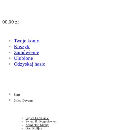
Design
DAYENU
0
0,00
zł
for
Twoje konto
Design
Koszyk
Zamówienie
Ulubione
Odzyskaj hasło
God
for
Start
God
Sklep Dayenu
Papież Leon XIV
Święci & Błogosławieni
Katolickie Memy
Gry Biblijne