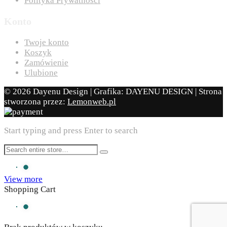
Polityka Prywatności
Konto
Twoje konto
Koszyk
Zamówienie
Ulubione
© 2026 Dayenu Design | Grafika: DAYENU DESIGN | Strona
stworzona przez:
Lemonweb.pl
Start typing and press Enter to search
View more
Shopping Cart