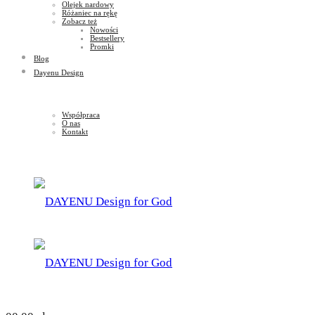
Olejek nardowy
Różaniec na rękę
Zobacz też
Nowości
Bestsellery
Promki
Blog
Dayenu Design
Współpraca
O nas
Kontakt