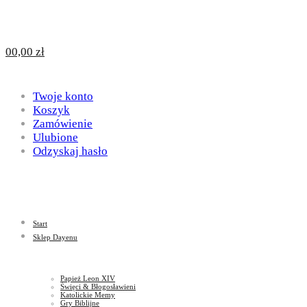
Design
DAYENU
0
0,00
zł
for
Twoje konto
Design
Koszyk
Zamówienie
Ulubione
Odzyskaj hasło
God
for
Start
God
Sklep Dayenu
Papież Leon XIV
Święci & Błogosławieni
Katolickie Memy
Gry Biblijne