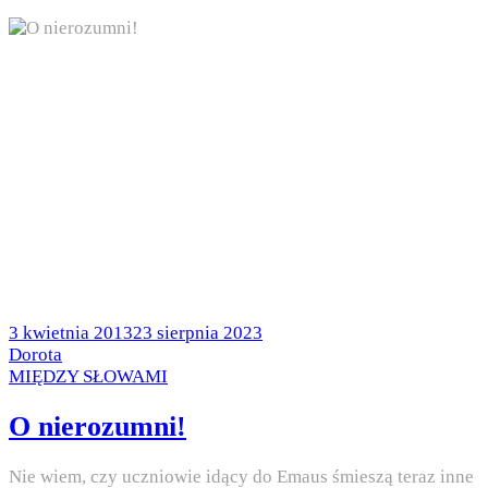
Posted
3 kwietnia 2013
23 sierpnia 2023
on
by
Dorota
Posted
MIĘDZY SŁOWAMI
in
O nierozumni!
Nie wiem, czy uczniowie idący do Emaus śmieszą teraz inne