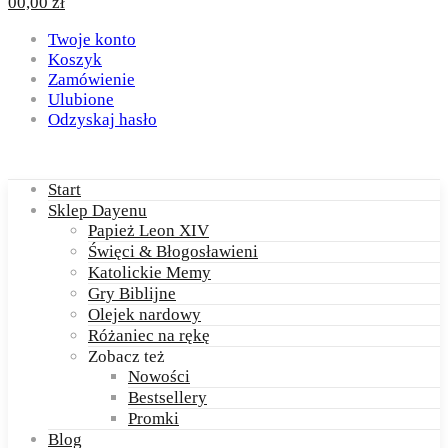
0
0,00
zł
Twoje konto
Koszyk
Zamówienie
Ulubione
Odzyskaj hasło
Start
Sklep Dayenu
Papież Leon XIV
Święci & Błogosławieni
Katolickie Memy
Gry Biblijne
Olejek nardowy
Różaniec na rękę
Zobacz też
Nowości
Bestsellery
Promki
Blog