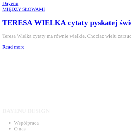
on
by
Dayenu
Posted
MIĘDZY SŁOWAMI
in
TERESA WIELKA cytaty pyskatej świę
Teresa Wielka cytaty ma równie wielkie. Chociaż wielu zarzu
Read more
DAYENU DESIGN
Współpraca
O nas