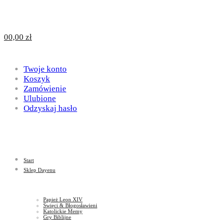
Design
DAYENU
0
0,00
zł
for
Twoje konto
Design
Koszyk
Zamówienie
Ulubione
Odzyskaj hasło
God
for
Start
God
Sklep Dayenu
Papież Leon XIV
Święci & Błogosławieni
Katolickie Memy
Gry Biblijne