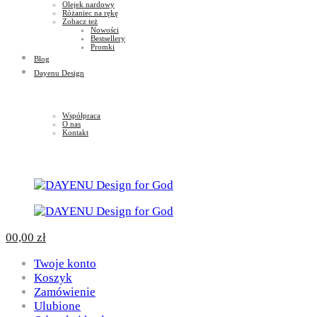
Olejek nardowy
Różaniec na rękę
Zobacz też
Nowości
Bestsellery
Promki
Blog
Dayenu Design
Współpraca
O nas
Kontakt
0
0,00
zł
Twoje konto
Koszyk
Zamówienie
Ulubione