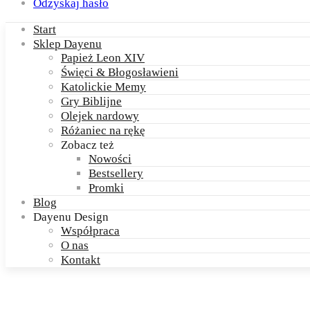
Odzyskaj hasło
Start
Sklep Dayenu
Papież Leon XIV
Święci & Błogosławieni
Katolickie Memy
Gry Biblijne
Olejek nardowy
Różaniec na rękę
Zobacz też
Nowości
Bestsellery
Promki
Blog
Dayenu Design
Współpraca
O nas
Kontakt