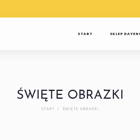
TAWA PRZY
WYSYŁKA OD 3 DO 7 DNI
SPR
 250ZŁ
TAK TWIERDZI INPOST
INS
START
SKLEP DAYEN
ŚWIĘTE OBRAZKI
START
ŚWIĘTE OBRAZKI
/