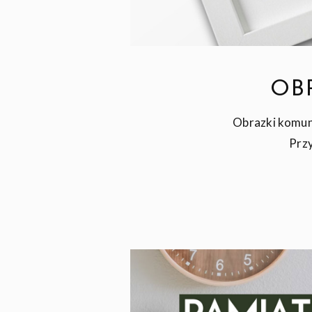
OB
Obrazki komuni
Przy