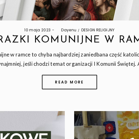
Posted
Posted
10 maja 2023
by
Dayenu
DESIGN RELIGIJNY
on
in
RAZKI KOMUNIJNE W RA
jne w ramce to chyba najbardziej zaniedbana część katoli
najmniej, jeśli chodzi temat organizacji I Komunii Świętej.
READ MORE