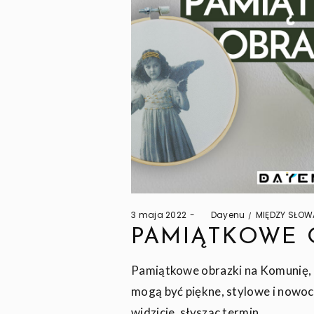
Posted
Posted
3 maja 2022
by
Dayenu
MIĘDZY SŁOW
on
in
PAMIĄTKOWE 
Pamiątkowe obrazki na Komunię, 
mogą być piękne, stylowe i nowoc
widzicie, słysząc termin…