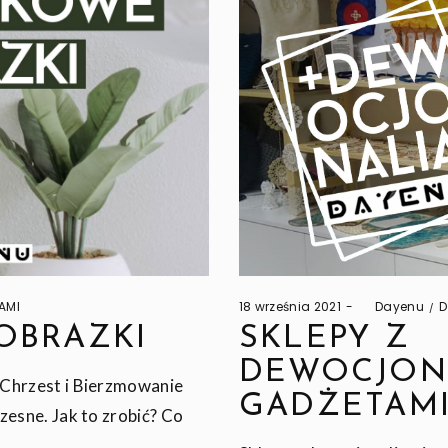
Posted
P
AMI
18 września 2021
by
Dayenu
D
on
i
OBRAZKI
SKLEPY Z
DEWOCJONA
Chrzest i Bierzmowanie
GADŻETAMI
zesne. Jak to zrobić? Co