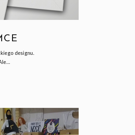
MCE
ckiego designu.
 Ale…