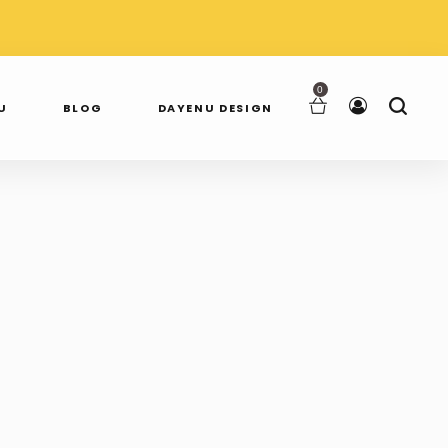
AWDŹ NAS NA
SPRAWDŹ NAS NA
TAGRAMIE
FACEBOOKU
0
U
BLOG
DAYENU DESIGN