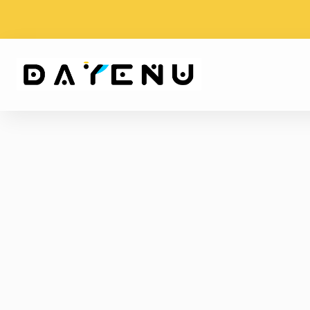
WYSYŁKA PROSTO Z
DARMOWA DOS
WATYKANU
ZAMÓWIENIU OD
DAYENU
Design
for