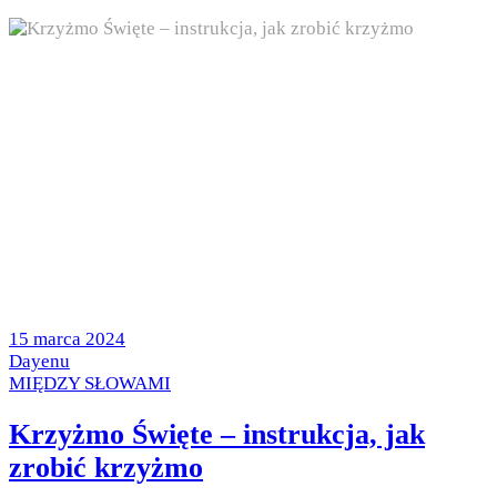
Posted
15 marca 2024
on
by
Dayenu
Posted
MIĘDZY SŁOWAMI
in
Krzyżmo Święte – instrukcja, jak
zrobić krzyżmo