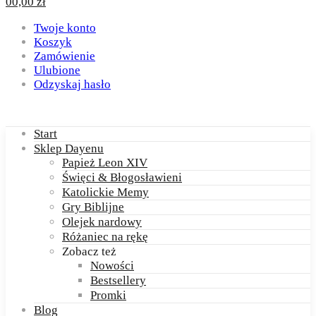
0
0,00
zł
Twoje konto
Koszyk
Zamówienie
Ulubione
Odzyskaj hasło
Start
Sklep Dayenu
Papież Leon XIV
Święci & Błogosławieni
Katolickie Memy
Gry Biblijne
Olejek nardowy
Różaniec na rękę
Zobacz też
Nowości
Bestsellery
Promki
Blog