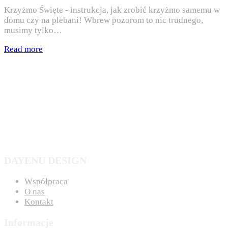
Krzyżmo Święte - instrukcja, jak zrobić krzyżmo samemu w
domu czy na plebani! Wbrew pozorom to nic trudnego,
musimy tylko…
Read more
DAYENU DESIGN
Współpraca
O nas
Kontakt
Informacje