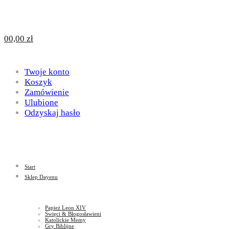
Design
DAYENU
0
0,00
zł
for
Twoje konto
Design
Koszyk
Zamówienie
Ulubione
Odzyskaj hasło
God
for
Start
God
Sklep Dayenu
Papież Leon XIV
Święci & Błogosławieni
Katolickie Memy
Gry Biblijne