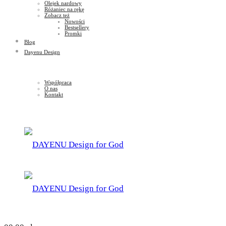
Olejek nardowy
Różaniec na rękę
Zobacz też
Nowości
Bestsellery
Promki
Blog
Dayenu Design
Współpraca
O nas
Kontakt