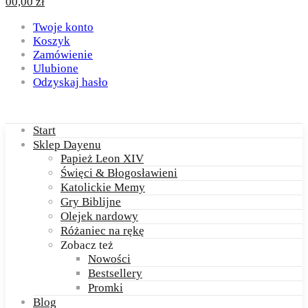
0
0,00
zł
Twoje konto
Koszyk
Zamówienie
Ulubione
Odzyskaj hasło
Start
Sklep Dayenu
Papież Leon XIV
Święci & Błogosławieni
Katolickie Memy
Gry Biblijne
Olejek nardowy
Różaniec na rękę
Zobacz też
Nowości
Bestsellery
Promki
Blog