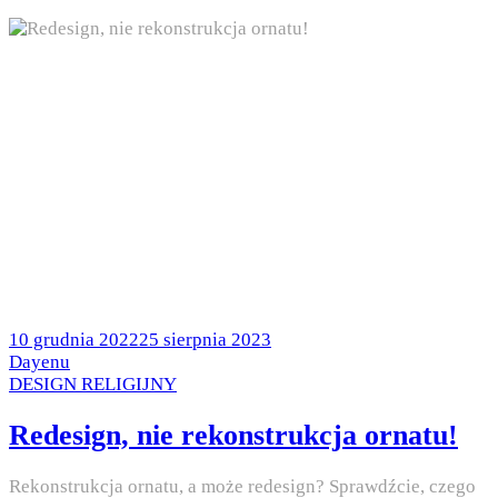
Posted
10 grudnia 2022
25 sierpnia 2023
on
by
Dayenu
Posted
DESIGN RELIGIJNY
in
Redesign, nie rekonstrukcja ornatu!
Rekonstrukcja ornatu, a może redesign? Sprawdźcie, czego