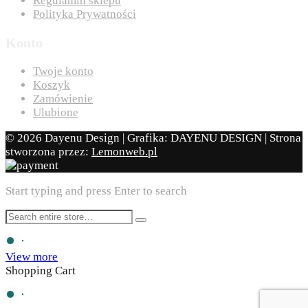
Regulamin sklepu
Polityka Prywatności
Konto
Twoje konto
Koszyk
Zamówienie
Ulubione
© 2026 Dayenu Design | Grafika: DAYENU DESIGN | Strona
stworzona przez:
Lemonweb.pl
Start typing and press Enter to search
View more
Shopping Cart