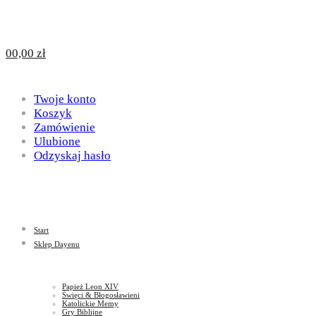
Design
DAYENU
0
0,00
zł
for
Twoje konto
Design
Koszyk
Zamówienie
Ulubione
Odzyskaj hasło
God
for
Start
God
Sklep Dayenu
Papież Leon XIV
Święci & Błogosławieni
Katolickie Memy
Gry Biblijne