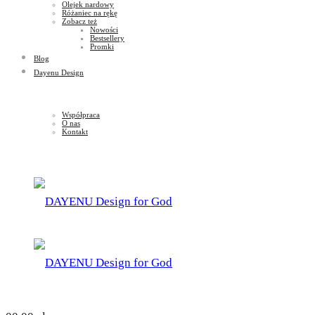
Olejek nardowy
Różaniec na rękę
Zobacz też
Nowości
Bestsellery
Promki
Blog
Dayenu Design
Współpraca
O nas
Kontakt