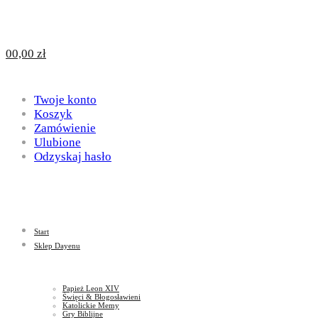
Design
DAYENU
0
0,00
zł
for
Twoje konto
Design
Koszyk
Zamówienie
Ulubione
Odzyskaj hasło
God
for
Start
God
Sklep Dayenu
Papież Leon XIV
Święci & Błogosławieni
Katolickie Memy
Gry Biblijne