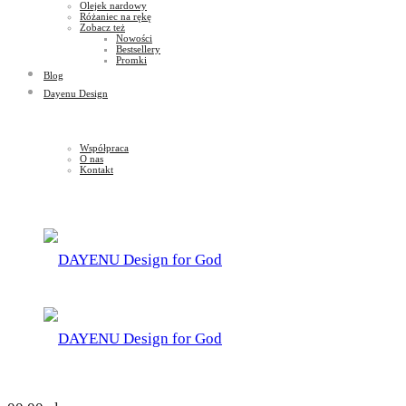
Olejek nardowy
Różaniec na rękę
Zobacz też
Nowości
Bestsellery
Promki
Blog
Dayenu Design
Współpraca
O nas
Kontakt