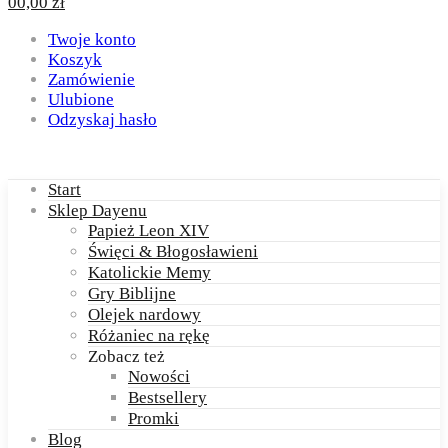
0
0,00
zł
Twoje konto
Koszyk
Zamówienie
Ulubione
Odzyskaj hasło
Start
Sklep Dayenu
Papież Leon XIV
Święci & Błogosławieni
Katolickie Memy
Gry Biblijne
Olejek nardowy
Różaniec na rękę
Zobacz też
Nowości
Bestsellery
Promki
Blog