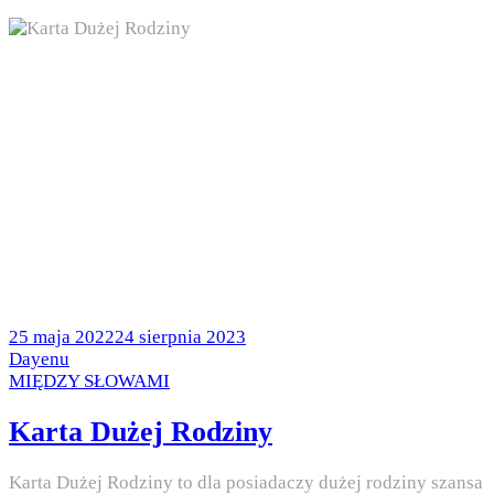
Posted
25 maja 2022
24 sierpnia 2023
on
by
Dayenu
Posted
MIĘDZY SŁOWAMI
in
Karta Dużej Rodziny
Karta Dużej Rodziny to dla posiadaczy dużej rodziny szansa