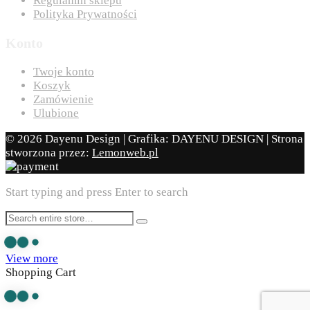
Regulamin sklepu
Polityka Prywatności
Konto
Twoje konto
Koszyk
Zamówienie
Ulubione
© 2026 Dayenu Design | Grafika: DAYENU DESIGN | Strona
stworzona przez:
Lemonweb.pl
Start typing and press Enter to search
View more
Shopping Cart