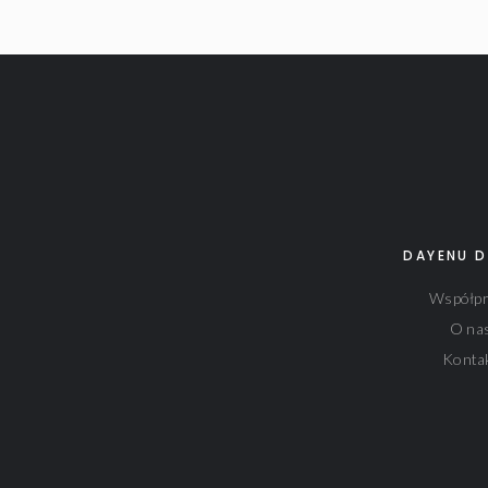
DAYENU D
Współpr
O na
Konta