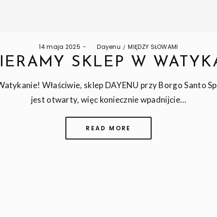
Posted
Posted
14 maja 2025
by
Dayenu
MIĘDZY SŁOWAMI
on
in
IERAMY SKLEP W WATYKA
atykanie! Właściwie, sklep DAYENU przy Borgo Santo Spi
jest otwarty, więc koniecznie wpadnijcie…
READ MORE