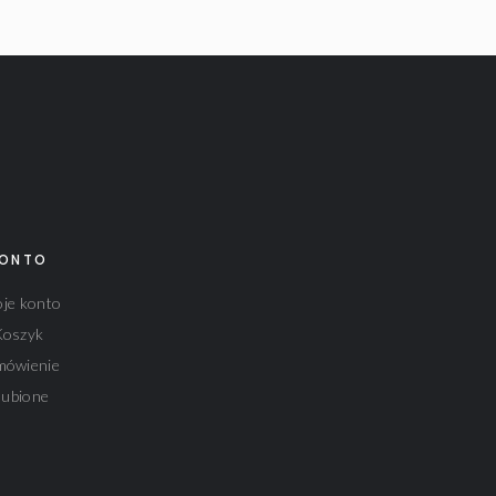
ONTO
je konto
Koszyk
mówienie
lubione