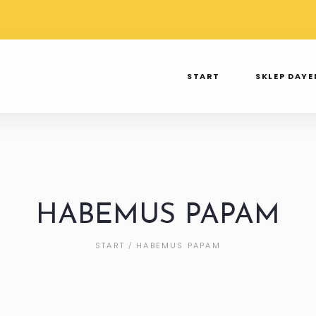
TAWA PRZY
WYSYŁKA OD 3 DO 7 DNI
SPR
 250ZŁ
TAK TWIERDZI INPOST
INS
START
SKLEP DAY
HABEMUS PAPAM
START
HABEMUS PAPAM
/