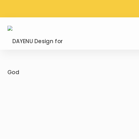
WYSYŁKA PROSTO Z
DARMOWA DOS
WATYKANU
ZAMÓWIENIU OD
DAYENU
Design
for