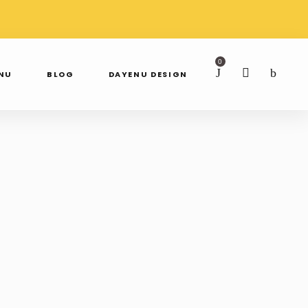
AWDŹ NAS NA
SPRAWDŹ NAS NA
TAGRAMIE
FACEBOOKU
0
ENU
BLOG
DAYENU DESIGN