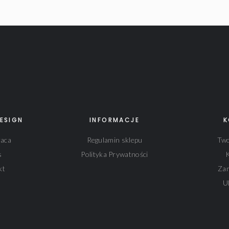
ESIGN
INFORMACJE
K
aca
Regulamin sklepu
Two
s
Polityka Prywatności
kt
Za
U