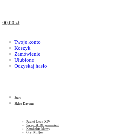
Design
DAYENU
0
0,00
zł
for
Twoje konto
Design
Koszyk
Zamówienie
Ulubione
Odzyskaj hasło
God
for
Start
God
Sklep Dayenu
Papież Leon XIV
Święci & Błogosławieni
Katolickie Memy
Gry Biblijne