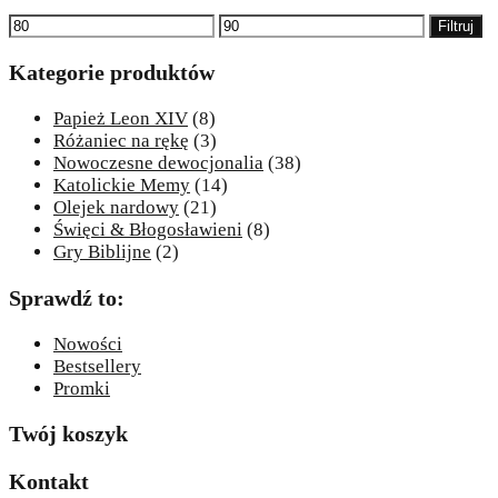
Cena
Cena
Filtruj
min
max
Kategorie produktów
Papież Leon XIV
(8)
Różaniec na rękę
(3)
Nowoczesne dewocjonalia
(38)
Katolickie Memy
(14)
Olejek nardowy
(21)
Święci & Błogosławieni
(8)
Gry Biblijne
(2)
Sprawdź to:
Nowości
Bestsellery
Promki
Twój koszyk
Kontakt