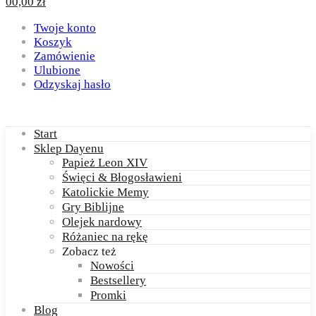
0
0,00
zł
Twoje konto
Koszyk
Zamówienie
Ulubione
Odzyskaj hasło
Start
Sklep Dayenu
Papież Leon XIV
Święci & Błogosławieni
Katolickie Memy
Gry Biblijne
Olejek nardowy
Różaniec na rękę
Zobacz też
Nowości
Bestsellery
Promki
Blog