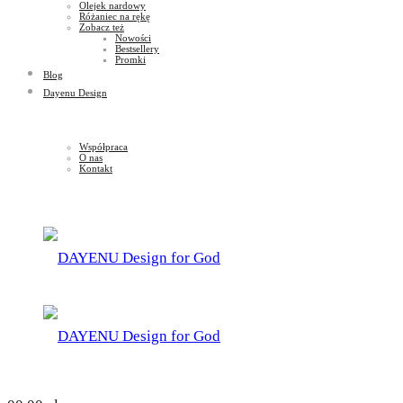
Olejek nardowy
Różaniec na rękę
Zobacz też
Nowości
Bestsellery
Promki
Blog
Dayenu Design
Współpraca
O nas
Kontakt