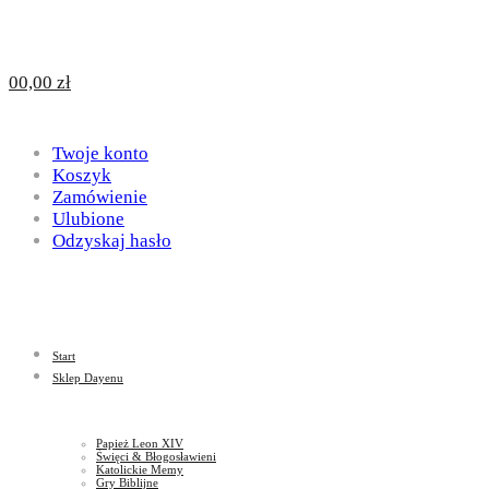
Design
DAYENU
0
0,00
zł
for
Twoje konto
Design
Koszyk
Zamówienie
Ulubione
Odzyskaj hasło
God
for
Start
God
Sklep Dayenu
Papież Leon XIV
Święci & Błogosławieni
Katolickie Memy
Gry Biblijne