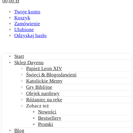
0
0,00
zł
Twoje konto
Koszyk
Zamówienie
Ulubione
Odzyskaj hasło
Start
Sklep Dayenu
Papież Leon XIV
Święci & Błogosławieni
Katolickie Memy
Gry Biblijne
Olejek nardowy
Różaniec na rękę
Zobacz też
Nowości
Bestsellery
Promki
Blog