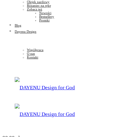
Olejek nardowy
Różaniec na rękę
Zobacz też
Nowości
Bestsellery
Promki
Blog
Dayenu Design
Współpraca
O nas
Kontakt