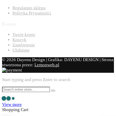
Regulamin sklepu
Polityka Prywatności
Konto
Twoje konto
Koszyk
Zamówienie
Ulubione
© 2026 Dayenu Design | Grafika: DAYENU DESIGN | Strona
stworzona przez:
Lemonweb.pl
Start typing and press Enter to search
View more
Shopping Cart