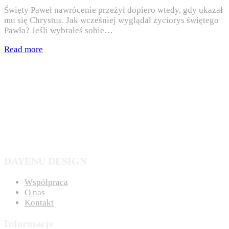
Święty Paweł nawrócenie przeżył dopiero wtedy, gdy ukazał
mu się Chrystus. Jak wcześniej wyglądał życiorys świętego
Pawła? Jeśli wybrałeś sobie…
Read more
DAYENU DESIGN
Współpraca
O nas
Kontakt
Informacje