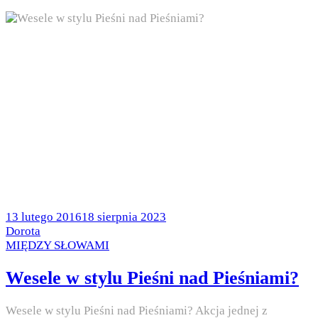
Posted
13 lutego 2016
18 sierpnia 2023
on
by
Dorota
Posted
MIĘDZY SŁOWAMI
in
Wesele w stylu Pieśni nad Pieśniami?
Wesele w stylu Pieśni nad Pieśniami? Akcja jednej z