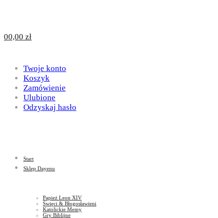
Design
DAYENU
0
0,00
zł
for
Twoje konto
Design
Koszyk
Zamówienie
Ulubione
Odzyskaj hasło
God
for
Start
God
Sklep Dayenu
Papież Leon XIV
Święci & Błogosławieni
Katolickie Memy
Gry Biblijne