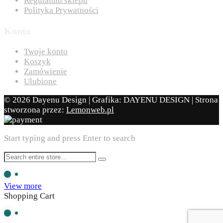
Regulamin sklepu
Polityka Prywatności
Konto
Twoje konto
Koszyk
Zamówienie
Ulubione
© 2026 Dayenu Design | Grafika: DAYENU DESIGN | Strona
stworzona przez:
Lemonweb.pl
Start typing and press Enter to search
View more
Shopping Cart