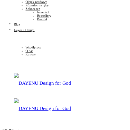
Olejek nardowy
Różaniec na rękę
Zobacz też
Nowości
Bestsellery
Promki
Blog
Dayenu Design
Współpraca
O nas
Kontakt