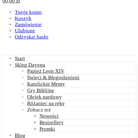
0
0,00
zł
Twoje konto
Koszyk
Zamówienie
Ulubione
Odzyskaj hasło
Start
Sklep Dayenu
Papież Leon XIV
Święci & Błogosławieni
Katolickie Memy
Gry Biblijne
Olejek nardowy
Różaniec na rękę
Zobacz też
Nowości
Bestsellery
Promki
Blog