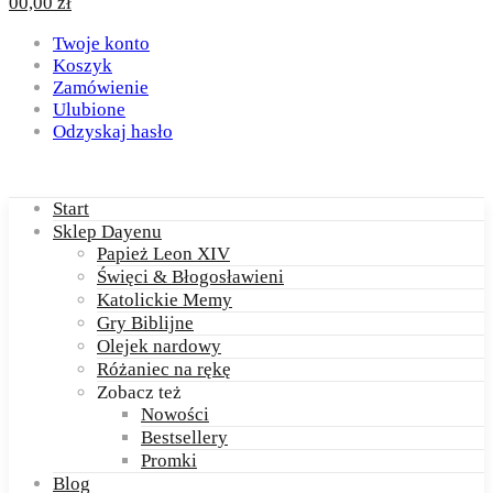
0
0,00
zł
Twoje konto
Koszyk
Zamówienie
Ulubione
Odzyskaj hasło
Start
Sklep Dayenu
Papież Leon XIV
Święci & Błogosławieni
Katolickie Memy
Gry Biblijne
Olejek nardowy
Różaniec na rękę
Zobacz też
Nowości
Bestsellery
Promki
Blog