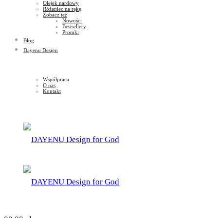
Olejek nardowy
Różaniec na rękę
Zobacz też
Nowości
Bestsellery
Promki
Blog
Dayenu Design
Współpraca
O nas
Kontakt