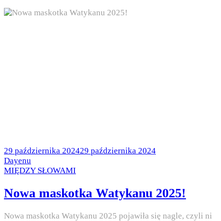
Posted
29 października 2024
29 października 2024
on
by
Dayenu
Posted
MIĘDZY SŁOWAMI
in
Nowa maskotka Watykanu 2025!
Nowa maskotka Watykanu 2025 pojawiła się nagle, czyli ni