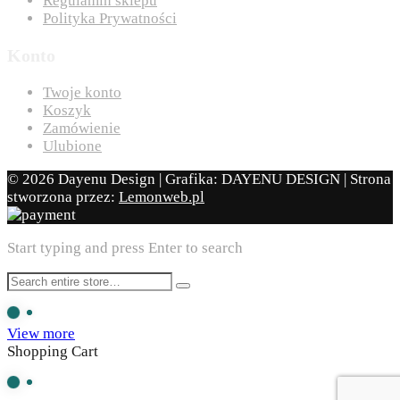
Regulamin sklepu
Polityka Prywatności
Konto
Twoje konto
Koszyk
Zamówienie
Ulubione
© 2026 Dayenu Design | Grafika: DAYENU DESIGN | Strona
stworzona przez:
Lemonweb.pl
Start typing and press Enter to search
View more
Shopping Cart