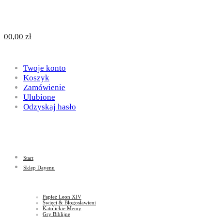
Design
DAYENU
0
0,00
zł
for
Twoje konto
Design
Koszyk
Zamówienie
Ulubione
Odzyskaj hasło
God
for
Start
God
Sklep Dayenu
Papież Leon XIV
Święci & Błogosławieni
Katolickie Memy
Gry Biblijne