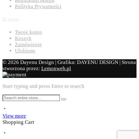
Regulamin sklepu
Polityka Prywatności
Konto
Twoje konto
Koszyk
Zamówienie
Ulubione
© 2026 Dayenu Design | Grafika: DAYENU DESIGN | Strona
stworzona przez:
Lemonweb.pl
Start typing and press Enter to search
View more
Shopping Cart