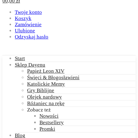
0
0,00
zł
Twoje konto
Koszyk
Zamówienie
Ulubione
Odzyskaj hasło
Start
Sklep Dayenu
Papież Leon XIV
Święci & Błogosławieni
Katolickie Memy
Gry Biblijne
Olejek nardowy
Różaniec na rękę
Zobacz też
Nowości
Bestsellery
Promki
Blog