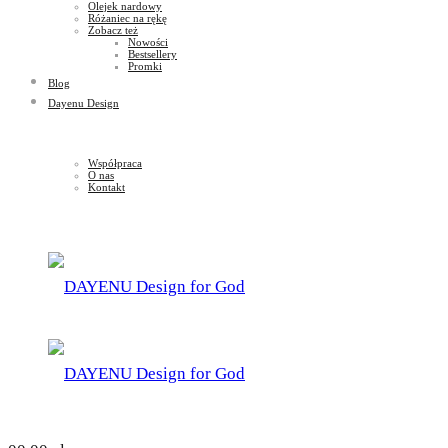
Olejek nardowy
Różaniec na rękę
Zobacz też
Nowości
Bestsellery
Promki
Blog
Dayenu Design
Współpraca
O nas
Kontakt