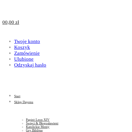
Design
DAYENU
0
0,00
zł
for
Twoje konto
Design
Koszyk
Zamówienie
Ulubione
Odzyskaj hasło
God
for
Start
God
Sklep Dayenu
Papież Leon XIV
Święci & Błogosławieni
Katolickie Memy
Gry Biblijne