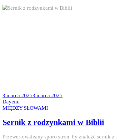
Posted
3 marca 2025
3 marca 2025
on
by
Dayenu
Posted
MIĘDZY SŁOWAMI
in
Sernik z rodzynkami w Biblii
Przewertowaliśmy sporo stron, by znaleźć sernik z