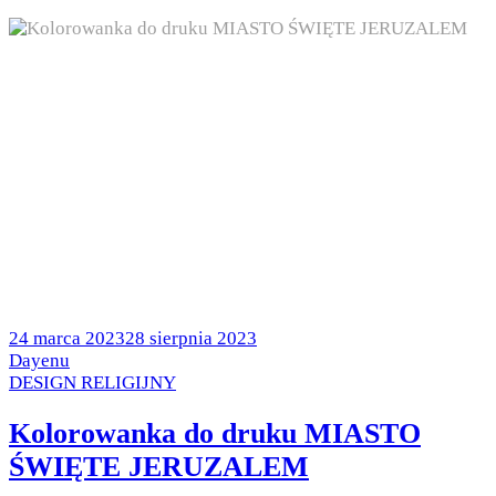
Posted
24 marca 2023
28 sierpnia 2023
on
by
Dayenu
Posted
DESIGN RELIGIJNY
in
Kolorowanka do druku MIASTO
ŚWIĘTE JERUZALEM