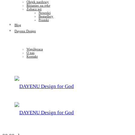
Olejek nardowy
Różaniec na rękę
Zobacz też
Nowości
Bestsellery
Promki
Blog
Dayenu Design
Współpraca
O nas
Kontakt