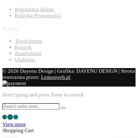
Regulamin sklepu
Polityka Prywatności
Konto
Twoje konto
Koszyk
Zamówienie
Ulubione
© 2026 Dayenu Design | Grafika: DAYENU DESIGN | Strona
stworzona przez:
Lemonweb.pl
Start typing and press Enter to search
View more
Shopping Cart