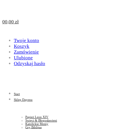
Design
DAYENU
0
0,00
zł
for
Twoje konto
Design
Koszyk
Zamówienie
Ulubione
Odzyskaj hasło
God
for
Start
God
Sklep Dayenu
Papież Leon XIV
Święci & Błogosławieni
Katolickie Memy
Gry Biblijne