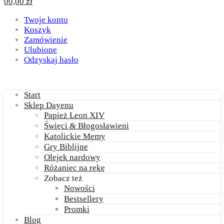
0
0,00
zł
Twoje konto
Koszyk
Zamówienie
Ulubione
Odzyskaj hasło
Start
Sklep Dayenu
Papież Leon XIV
Święci & Błogosławieni
Katolickie Memy
Gry Biblijne
Olejek nardowy
Różaniec na rękę
Zobacz też
Nowości
Bestsellery
Promki
Blog