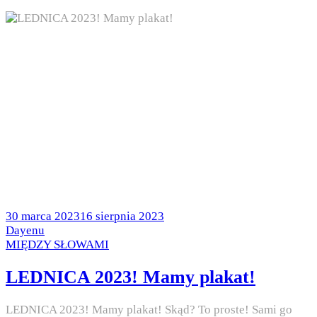
Posted
30 marca 2023
16 sierpnia 2023
on
by
Dayenu
Posted
MIĘDZY SŁOWAMI
in
LEDNICA 2023! Mamy plakat!
LEDNICA 2023! Mamy plakat! Skąd? To proste! Sami go