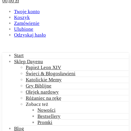
0
0,00
zł
Twoje konto
Koszyk
Zamówienie
Ulubione
Odzyskaj hasło
Start
Sklep Dayenu
Papież Leon XIV
Święci & Błogosławieni
Katolickie Memy
Gry Biblijne
Olejek nardowy
Różaniec na rękę
Zobacz też
Nowości
Bestsellery
Promki
Blog