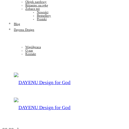
Olejek nardowy
Różaniec na rękę
Zobacz też
Nowości
Bestsellery
Promki
Blog
Dayenu Design
Współpraca
O nas
Kontakt