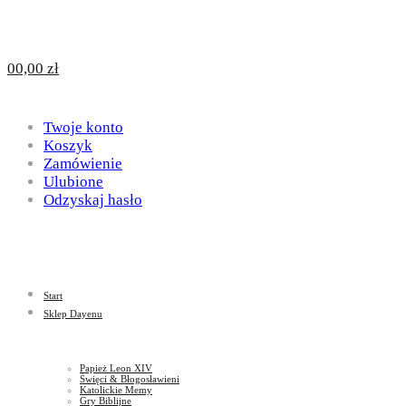
Design
DAYENU
0
0,00
zł
for
Twoje konto
Design
Koszyk
Zamówienie
Ulubione
Odzyskaj hasło
God
for
Start
God
Sklep Dayenu
Papież Leon XIV
Święci & Błogosławieni
Katolickie Memy
Gry Biblijne