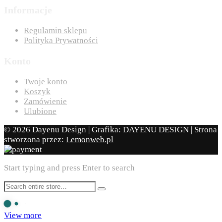
Informacje
Regulamin sklepu
Polityka Prywatności
Konto
Twoje konto
Koszyk
Zamówienie
Ulubione
© 2026 Dayenu Design | Grafika: DAYENU DESIGN | Strona
stworzona przez:
Lemonweb.pl
Start typing and press Enter to search
View more