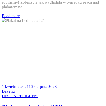
robiliśmy! Zobaczcie jak wyglądała w tym roku praca nad
plakatem na…
Read more
Posted
1 kwietnia 2021
16 sierpnia 2023
on
by
Dayenu
Posted
DESIGN RELIGIJNY
in