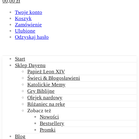
0
0,00
zł
Twoje konto
Koszyk
Zamówienie
Ulubione
Odzyskaj hasło
Start
Sklep Dayenu
Papież Leon XIV
Święci & Błogosławieni
Katolickie Memy
Gry Biblijne
Olejek nardowy
Różaniec na rękę
Zobacz też
Nowości
Bestsellery
Promki
Blog