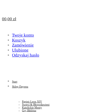
Design
DAYENU
0
0,00
zł
for
Twoje konto
Design
Koszyk
Zamówienie
Ulubione
Odzyskaj hasło
God
for
Start
God
Sklep Dayenu
Papież Leon XIV
Święci & Błogosławieni
Katolickie Memy
Gry Biblijne