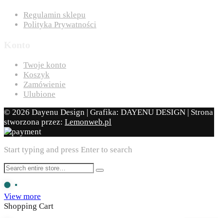
Regulamin sklepu
Polityka Prywatności
Konto
Twoje konto
Koszyk
Zamówienie
Ulubione
© 2026 Dayenu Design | Grafika: DAYENU DESIGN | Strona
stworzona przez:
Lemonweb.pl
Start typing and press Enter to search
View more
Shopping Cart