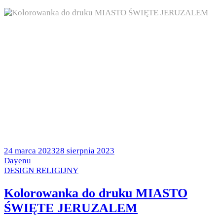
Posted
24 marca 2023
28 sierpnia 2023
on
by
Dayenu
Posted
DESIGN RELIGIJNY
in
Kolorowanka do druku MIASTO
ŚWIĘTE JERUZALEM